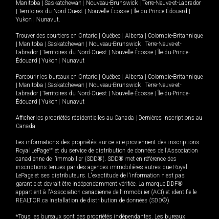
Manitoba
|
Saskatchewan
|
Nouveau-Brunswick
|
Terre-Neuve-et-Labrador
|
Territoires du Nord-Ouest
|
Nouvelle-Écosse
|
Île-du-Prince-Édouard
|
Yukon
|
Nunavut
.
Trouver des courtiers en
Ontario
|
Québec
|
Alberta
|
Colombie-Britannique
|
Manitoba
|
Saskatchewan
|
Nouveau-Brunswick
|
Terre-Neuve-et-
Labrador
|
Territoires du Nord-Ouest
|
Nouvelle-Écosse
|
Île-du-Prince-
Édouard
|
Yukon
|
Nunavut
Parcourir les bureaux en
Ontario
|
Québec
|
Alberta
|
Colombie-Britannique
|
Manitoba
|
Saskatchewan
|
Nouveau-Brunswick
|
Terre-Neuve-et-
Labrador
|
Territoires du Nord-Ouest
|
Nouvelle-Écosse
|
Île-du-Prince-
Édouard
|
Yukon
|
Nunavut
Afficher les propriétés résidentielles au Canada
|
Dernières inscriptions au
Canada
Les informations des propriétés sur ce site proviennent des inscriptions
Royal LePage
MD
et du service de distribution de données de l'Association
canadienne de l’immobilier (SDD®). SDD® met en référence des
inscriptions tenues par des agences immobilières autres que Royal
LePage et ses distributeurs. L'exactitude de l'information n'est pas
garantie et devrait être indépendamment vérifiée. La marque DDF®
appartient à l'Association canadienne de l’immobilier (ACI) et identifie le
REALTOR.ca Installation de distribution de données (SDD®).
*Tous les bureaux sont des propriétés indépendantes. Les bureaux