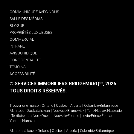
COMMUNIQUEZ AVEC NOUS
SALLE DES MÉDIAS
BLOGUE
PROPRIÉTÉS LUXUEUSES
COMMERCIAL
INTRANET
AVIS JURIDIQUE
CONFIDENTIALITÉ
TÉMOINS
ACCESSIBILITÉ
© SERVICES IMMOBILIERS BRIDGEMARQ
, 2026.
MD
TOUS DROITS RÉSERVÉS.
Trouver une maison
Ontario
|
Québec
|
Alberta
|
Colombie-Britannique
|
Manitoba
|
Saskatchewan
|
Nouveau-Brunswick
|
Terre-Neuve-et-Labrador
|
Territoires du Nord-Ouest
|
Nouvelle-Écosse
|
Île-du-Prince-Édouard
|
Yukon
|
Nunavut
.
Maisons à louer -
Ontario
|
Québec
|
Alberta
|
Colombie-Britannique
|