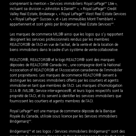
comprenant la mention « Services immobiliers Royal LePage
MD
Ltée »,
incluant sa division « Johnston & Daniel
MD
», « Royal LePage
MD
Credit
Valley Real Estate, Brokerage », « Royal LePage
MD
West Real Estate Services
», « Royal LePage
MD
Sussex », et « Les immeubles Mont-Tremblant »
appartiennent et sont gérés par Bridgemarq Real Estate Services
MD
.
Les marques de commerce MLS® ainsi que les logos qui s'y rapportent
désignent les services professionnels rendus par les membres
REALTORS® de l'ACI en vue de l'achat, de la vente et de la location de
biens immobiliers dans le cadre d'un système de vente collaborative.
REALTOR®, REALTORS® et le logo REALTOR® sont des marques
déposées de REALTOR® Canada Inc., une compagnie dont la National
Association of REALTORS® et l'Association canadienne de l’immobilier
sont propriétaires. Les marques de commerce REALTOR® servent à
distinguer les services immobiliers offerts par les courtiers et agents
immobilier en tant que membres de l'ACI. Les marques d'homologation
S.I.A.® /MLS®, Service inter-agences®, et leurs logos respectifs sont la
propriété de l'ACI, et ils servent à identifier les services immobiliers que
fournissent les courtiers et agents membres de l'ACI.
Royal LePage
MD
est une marque de commerce déposée de la Banque
Royale du Canada, utilisée sous licence par les Services immobiliers
Bridgemarq
MD
.
Bridgemarq
MD
et ses logos / Services immobiliers Bridgemarq
MD
sont des