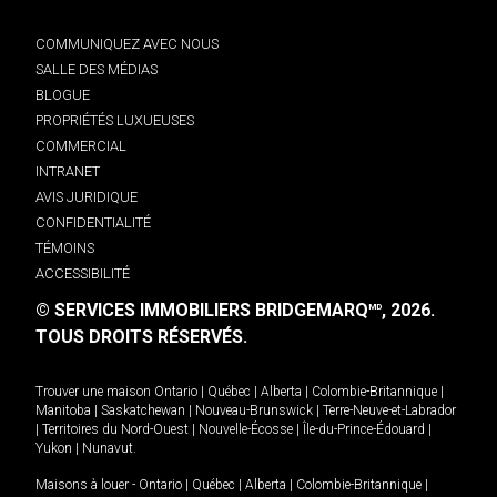
COMMUNIQUEZ AVEC NOUS
SALLE DES MÉDIAS
BLOGUE
PROPRIÉTÉS LUXUEUSES
COMMERCIAL
INTRANET
AVIS JURIDIQUE
CONFIDENTIALITÉ
TÉMOINS
ACCESSIBILITÉ
© SERVICES IMMOBILIERS BRIDGEMARQ
, 2026.
MD
TOUS DROITS RÉSERVÉS.
Trouver une maison
Ontario
|
Québec
|
Alberta
|
Colombie-Britannique
|
Manitoba
|
Saskatchewan
|
Nouveau-Brunswick
|
Terre-Neuve-et-Labrador
|
Territoires du Nord-Ouest
|
Nouvelle-Écosse
|
Île-du-Prince-Édouard
|
Yukon
|
Nunavut
.
Maisons à louer -
Ontario
|
Québec
|
Alberta
|
Colombie-Britannique
|