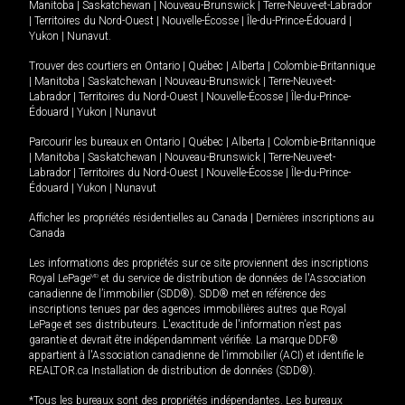
Manitoba
|
Saskatchewan
|
Nouveau-Brunswick
|
Terre-Neuve-et-Labrador
|
Territoires du Nord-Ouest
|
Nouvelle-Écosse
|
Île-du-Prince-Édouard
|
Yukon
|
Nunavut
.
Trouver des courtiers en
Ontario
|
Québec
|
Alberta
|
Colombie-Britannique
|
Manitoba
|
Saskatchewan
|
Nouveau-Brunswick
|
Terre-Neuve-et-
Labrador
|
Territoires du Nord-Ouest
|
Nouvelle-Écosse
|
Île-du-Prince-
Édouard
|
Yukon
|
Nunavut
Parcourir les bureaux en
Ontario
|
Québec
|
Alberta
|
Colombie-Britannique
|
Manitoba
|
Saskatchewan
|
Nouveau-Brunswick
|
Terre-Neuve-et-
Labrador
|
Territoires du Nord-Ouest
|
Nouvelle-Écosse
|
Île-du-Prince-
Édouard
|
Yukon
|
Nunavut
Afficher les propriétés résidentielles au Canada
|
Dernières inscriptions au
Canada
Les informations des propriétés sur ce site proviennent des inscriptions
Royal LePage
MD
et du service de distribution de données de l'Association
canadienne de l’immobilier (SDD®). SDD® met en référence des
inscriptions tenues par des agences immobilières autres que Royal
LePage et ses distributeurs. L'exactitude de l'information n'est pas
garantie et devrait être indépendamment vérifiée. La marque DDF®
appartient à l'Association canadienne de l’immobilier (ACI) et identifie le
REALTOR.ca Installation de distribution de données (SDD®).
*Tous les bureaux sont des propriétés indépendantes. Les bureaux