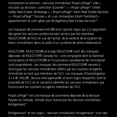
comprenant la mention « Services immobiliers Royal LePage
MD
Ltée »,
incluant sa division « Johnston & Daniel
MD
», « Royal LePage
MD
Credit
Valley Real Estate, Brokerage », « Royal LePage
MD
West Real Estate Services
», « Royal LePage
MD
Sussex », et « Les immeubles Mont-Tremblant »
appartiennent et sont gérés par Bridgemarq Real Estate Services
MD
.
Les marques de commerce MLS® ainsi que les logos qui s'y rapportent
désignent les services professionnels rendus par les membres
REALTORS® de l'ACI en vue de l'achat, de la vente et de la location de
biens immobiliers dans le cadre d'un système de vente collaborative.
REALTOR®, REALTORS® et le logo REALTOR® sont des marques
déposées de REALTOR® Canada Inc., une compagnie dont la National
Association of REALTORS® et l'Association canadienne de l’immobilier
sont propriétaires. Les marques de commerce REALTOR® servent à
distinguer les services immobiliers offerts par les courtiers et agents
immobilier en tant que membres de l'ACI. Les marques d'homologation
S.I.A.® /MLS®, Service inter-agences®, et leurs logos respectifs sont la
propriété de l'ACI, et ils servent à identifier les services immobiliers que
fournissent les courtiers et agents membres de l'ACI.
Royal LePage
MD
est une marque de commerce déposée de la Banque
Royale du Canada, utilisée sous licence par les Services immobiliers
Bridgemarq
MD
.
Bridgemarq
MD
et ses logos / Services immobiliers Bridgemarq
MD
sont des