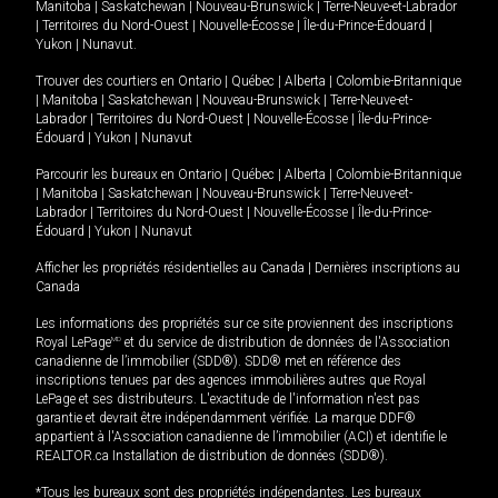
Manitoba
|
Saskatchewan
|
Nouveau-Brunswick
|
Terre-Neuve-et-Labrador
|
Territoires du Nord-Ouest
|
Nouvelle-Écosse
|
Île-du-Prince-Édouard
|
Yukon
|
Nunavut
.
Trouver des courtiers en
Ontario
|
Québec
|
Alberta
|
Colombie-Britannique
|
Manitoba
|
Saskatchewan
|
Nouveau-Brunswick
|
Terre-Neuve-et-
Labrador
|
Territoires du Nord-Ouest
|
Nouvelle-Écosse
|
Île-du-Prince-
Édouard
|
Yukon
|
Nunavut
Parcourir les bureaux en
Ontario
|
Québec
|
Alberta
|
Colombie-Britannique
|
Manitoba
|
Saskatchewan
|
Nouveau-Brunswick
|
Terre-Neuve-et-
Labrador
|
Territoires du Nord-Ouest
|
Nouvelle-Écosse
|
Île-du-Prince-
Édouard
|
Yukon
|
Nunavut
Afficher les propriétés résidentielles au Canada
|
Dernières inscriptions au
Canada
Les informations des propriétés sur ce site proviennent des inscriptions
Royal LePage
MD
et du service de distribution de données de l'Association
canadienne de l’immobilier (SDD®). SDD® met en référence des
inscriptions tenues par des agences immobilières autres que Royal
LePage et ses distributeurs. L'exactitude de l'information n'est pas
garantie et devrait être indépendamment vérifiée. La marque DDF®
appartient à l'Association canadienne de l’immobilier (ACI) et identifie le
REALTOR.ca Installation de distribution de données (SDD®).
*Tous les bureaux sont des propriétés indépendantes. Les bureaux