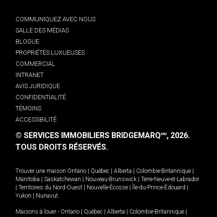
COMMUNIQUEZ AVEC NOUS
SALLE DES MÉDIAS
BLOGUE
PROPRIÉTÉS LUXUEUSES
COMMERCIAL
INTRANET
AVIS JURIDIQUE
CONFIDENTIALITÉ
TÉMOINS
ACCESSIBILITÉ
© SERVICES IMMOBILIERS BRIDGEMARQ
, 2026.
MD
TOUS DROITS RÉSERVÉS.
Trouver une maison
Ontario
|
Québec
|
Alberta
|
Colombie-Britannique
|
Manitoba
|
Saskatchewan
|
Nouveau-Brunswick
|
Terre-Neuve-et-Labrador
|
Territoires du Nord-Ouest
|
Nouvelle-Écosse
|
Île-du-Prince-Édouard
|
Yukon
|
Nunavut
.
Maisons à louer -
Ontario
|
Québec
|
Alberta
|
Colombie-Britannique
|