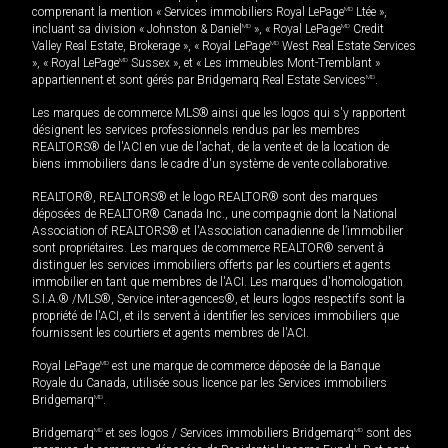
comprenant la mention « Services immobiliers Royal LePage
MD
Ltée »,
incluant sa division « Johnston & Daniel
MD
», « Royal LePage
MD
Credit
Valley Real Estate, Brokerage », « Royal LePage
MD
West Real Estate Services
», « Royal LePage
MD
Sussex », et « Les immeubles Mont-Tremblant »
appartiennent et sont gérés par Bridgemarq Real Estate Services
MD
.
Les marques de commerce MLS® ainsi que les logos qui s'y rapportent
désignent les services professionnels rendus par les membres
REALTORS® de l'ACI en vue de l'achat, de la vente et de la location de
biens immobiliers dans le cadre d'un système de vente collaborative.
REALTOR®, REALTORS® et le logo REALTOR® sont des marques
déposées de REALTOR® Canada Inc., une compagnie dont la National
Association of REALTORS® et l'Association canadienne de l’immobilier
sont propriétaires. Les marques de commerce REALTOR® servent à
distinguer les services immobiliers offerts par les courtiers et agents
immobilier en tant que membres de l'ACI. Les marques d'homologation
S.I.A.® /MLS®, Service inter-agences®, et leurs logos respectifs sont la
propriété de l'ACI, et ils servent à identifier les services immobiliers que
fournissent les courtiers et agents membres de l'ACI.
Royal LePage
MD
est une marque de commerce déposée de la Banque
Royale du Canada, utilisée sous licence par les Services immobiliers
Bridgemarq
MD
.
Bridgemarq
MD
et ses logos / Services immobiliers Bridgemarq
MD
sont des