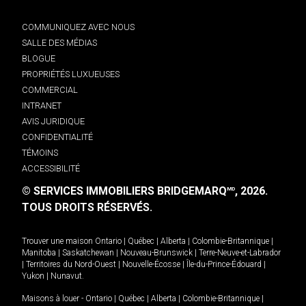
COMMUNIQUEZ AVEC NOUS
SALLE DES MÉDIAS
BLOGUE
PROPRIÉTÉS LUXUEUSES
COMMERCIAL
INTRANET
AVIS JURIDIQUE
CONFIDENTIALITÉ
TÉMOINS
ACCESSIBILITÉ
© SERVICES IMMOBILIERS BRIDGEMARQ
, 2026.
MD
TOUS DROITS RÉSERVÉS.
Trouver une maison
Ontario
|
Québec
|
Alberta
|
Colombie-Britannique
|
Manitoba
|
Saskatchewan
|
Nouveau-Brunswick
|
Terre-Neuve-et-Labrador
|
Territoires du Nord-Ouest
|
Nouvelle-Écosse
|
Île-du-Prince-Édouard
|
Yukon
|
Nunavut
.
Maisons à louer -
Ontario
|
Québec
|
Alberta
|
Colombie-Britannique
|