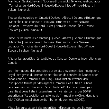
Manitoba
|
Saskatchewan
|
Nouveau-Brunswick
|
Terre-Neuve-et-Labrador
|
Territoires du Nord-Ouest
|
Nouvelle-Écosse
|
Île-du-Prince-Édouard
|
Yukon
|
Nunavut
.
Trouver des courtiers en
Ontario
|
Québec
|
Alberta
|
Colombie-Britannique
|
Manitoba
|
Saskatchewan
|
Nouveau-Brunswick
|
Terre-Neuve-et-
Labrador
|
Territoires du Nord-Ouest
|
Nouvelle-Écosse
|
Île-du-Prince-
Édouard
|
Yukon
|
Nunavut
Parcourir les bureaux en
Ontario
|
Québec
|
Alberta
|
Colombie-Britannique
|
Manitoba
|
Saskatchewan
|
Nouveau-Brunswick
|
Terre-Neuve-et-
Labrador
|
Territoires du Nord-Ouest
|
Nouvelle-Écosse
|
Île-du-Prince-
Édouard
|
Yukon
|
Nunavut
Afficher les propriétés résidentielles au Canada
|
Dernières inscriptions au
Canada
Les informations des propriétés sur ce site proviennent des inscriptions
Royal LePage
MD
et du service de distribution de données de l'Association
canadienne de l’immobilier (SDD®). SDD® met en référence des
inscriptions tenues par des agences immobilières autres que Royal
LePage et ses distributeurs. L'exactitude de l'information n'est pas
garantie et devrait être indépendamment vérifiée. La marque DDF®
appartient à l'Association canadienne de l’immobilier (ACI) et identifie le
REALTOR.ca Installation de distribution de données (SDD®).
*Tous les bureaux sont des propriétés indépendantes. Les bureaux