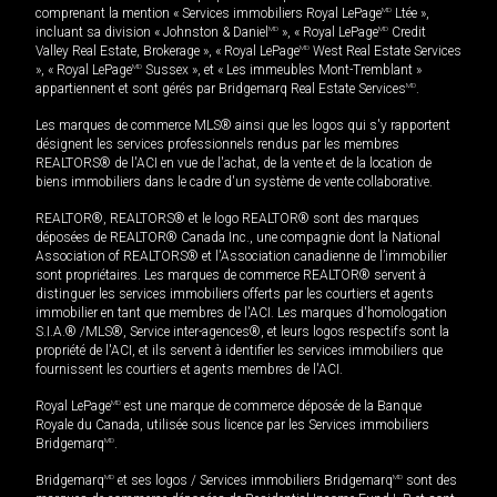
comprenant la mention « Services immobiliers Royal LePage
MD
Ltée »,
incluant sa division « Johnston & Daniel
MD
», « Royal LePage
MD
Credit
Valley Real Estate, Brokerage », « Royal LePage
MD
West Real Estate Services
», « Royal LePage
MD
Sussex », et « Les immeubles Mont-Tremblant »
appartiennent et sont gérés par Bridgemarq Real Estate Services
MD
.
Les marques de commerce MLS® ainsi que les logos qui s'y rapportent
désignent les services professionnels rendus par les membres
REALTORS® de l'ACI en vue de l'achat, de la vente et de la location de
biens immobiliers dans le cadre d'un système de vente collaborative.
REALTOR®, REALTORS® et le logo REALTOR® sont des marques
déposées de REALTOR® Canada Inc., une compagnie dont la National
Association of REALTORS® et l'Association canadienne de l’immobilier
sont propriétaires. Les marques de commerce REALTOR® servent à
distinguer les services immobiliers offerts par les courtiers et agents
immobilier en tant que membres de l'ACI. Les marques d'homologation
S.I.A.® /MLS®, Service inter-agences®, et leurs logos respectifs sont la
propriété de l'ACI, et ils servent à identifier les services immobiliers que
fournissent les courtiers et agents membres de l'ACI.
Royal LePage
MD
est une marque de commerce déposée de la Banque
Royale du Canada, utilisée sous licence par les Services immobiliers
Bridgemarq
MD
.
Bridgemarq
MD
et ses logos / Services immobiliers Bridgemarq
MD
sont des