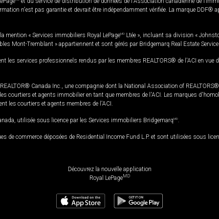
LePage
et du service de distribution de données de l'Association canadienne de l’im
rmation n'est pas garantie et devrait être indépendamment vérifiée. La marque DDF® appa
la mention « Services immobiliers Royal LePage
MD
Ltée », incluant sa division « Johnst
bles Mont-Tremblant » appartiennent et sont gérés par Bridgemarq Real Estate Servic
 les services professionnels rendus par les membres REALTORS® de l'ACI en vue de l'a
TOR® Canada Inc., une compagnie dont la National Association of REALTORS® et l'
s courtiers et agents immobilier en tant que membres de l'ACI. Les marques d'homolog
ssent les courtiers et agents membres de l'ACI.
da, utilisée sous licence par les Services immobiliers Bridgemarq
MD
.
s de commerce déposées de Residential Income Fund L.P. et sont utilisées sous lice
Découvrez la nouvelle application
MD
Royal LePage