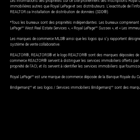
Les informations des propriétés sur ce site proviennent des inscriptions Royal 
immobilières autres que Royal LePage et ses distributeurs. L'exactitude de l'info
REALTOR.ca Installation de distribution de données (SDD®).
*Tous les bureaux sont des propriétés indépendantes. Les bureaux comprenant 
LePage
MD
West Real Estate Services », « Royal LePage
MD
Sussex », et « Les immeu
Les marques de commerce MLS® ainsi que les logos qui s'y rapportent désignent
système de vente collaborative.
REALTOR®, REALTORS® et le logo REALTOR® sont des marques déposées de REAL
commerce REALTOR® servent à distinguer les services immobiliers offerts par le
propriété de l'ACI, et ils servent à identifier les services immobiliers que fourni
Royal LePage
MD
est une marque de commerce déposée de la Banque Royale du Cana
Bridgemarq
MD
et ses logos / Services immobiliers Bridgemarq
MD
sont des marque