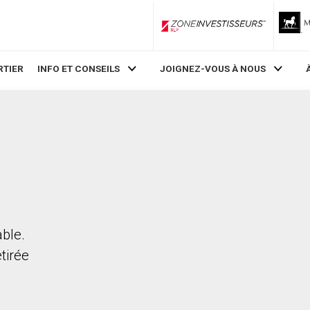
ZoneInvestisseurs RLP
RTIER
INFO ET CONSEILS
JOIGNEZ-VOUS À NOUS
able.
etirée