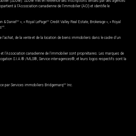
mobilier (SDD®). SDD® met en référence des inscriptions tenues par des agences
rtient à l'Association canadienne de l’immobilier (ACI) et identifie le
on & Daniel
MD
», « Royal LePage
MD
Credit Valley Real Estate, Brokerage », « Royal
es
MD
.
chat, de la vente et de la location de biens immobiliers dans le cadre d'un
Association canadienne de l’immobilier sont propriétaires. Les marques de
ation S.I.A.® /MLS®, Service inter-agences®, et leurs logos respectifs sont la
nce par Services immobiliers Bridgemarq
MD
Inc.