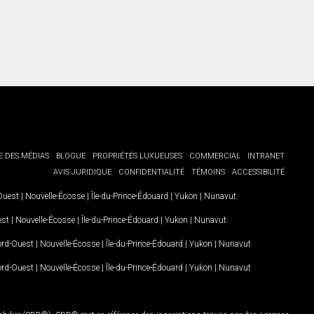
E DES MÉDIAS
BLOGUE
PROPRIÉTÉS LUXUEUSES
COMMERCIAL
INTRANET
AVIS JURIDIQUE
CONFIDENTIALITÉ
TÉMOINS
ACCESSIBILITÉ
-Ouest
|
Nouvelle-Écosse
|
Île-du-Prince-Édouard
|
Yukon
|
Nunavut
.
est
|
Nouvelle-Écosse
|
Île-du-Prince-Édouard
|
Yukon
|
Nunavut
.
Nord-Ouest
|
Nouvelle-Écosse
|
Île-du-Prince-Édouard
|
Yukon
|
Nunavut
Nord-Ouest
|
Nouvelle-Écosse
|
Île-du-Prince-Édouard
|
Yukon
|
Nunavut