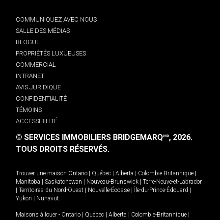
COMMUNIQUEZ AVEC NOUS
SALLE DES MÉDIAS
BLOGUE
PROPRIÉTÉS LUXUEUSES
COMMERCIAL
INTRANET
AVIS JURIDIQUE
CONFIDENTIALITÉ
TÉMOINS
ACCESSIBILITÉ
© SERVICES IMMOBILIERS BRIDGEMARQ
, 2026.
MD
TOUS DROITS RÉSERVÉS.
Trouver une maison
Ontario
|
Québec
|
Alberta
|
Colombie-Britannique
|
Manitoba
|
Saskatchewan
|
Nouveau-Brunswick
|
Terre-Neuve-et-Labrador
|
Territoires du Nord-Ouest
|
Nouvelle-Écosse
|
Île-du-Prince-Édouard
|
Yukon
|
Nunavut
.
Maisons à louer -
Ontario
|
Québec
|
Alberta
|
Colombie-Britannique
|