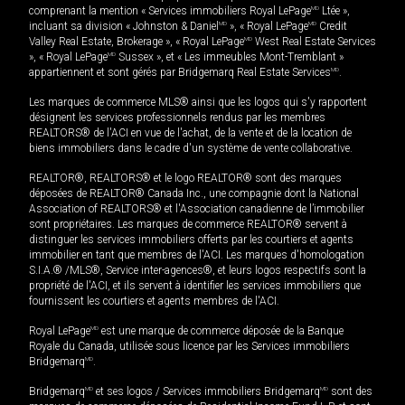
comprenant la mention « Services immobiliers Royal LePage
MD
Ltée »,
incluant sa division « Johnston & Daniel
MD
», « Royal LePage
MD
Credit
Valley Real Estate, Brokerage », « Royal LePage
MD
West Real Estate Services
», « Royal LePage
MD
Sussex », et « Les immeubles Mont-Tremblant »
appartiennent et sont gérés par Bridgemarq Real Estate Services
MD
.
Les marques de commerce MLS® ainsi que les logos qui s'y rapportent
désignent les services professionnels rendus par les membres
REALTORS® de l'ACI en vue de l'achat, de la vente et de la location de
biens immobiliers dans le cadre d'un système de vente collaborative.
REALTOR®, REALTORS® et le logo REALTOR® sont des marques
déposées de REALTOR® Canada Inc., une compagnie dont la National
Association of REALTORS® et l'Association canadienne de l’immobilier
sont propriétaires. Les marques de commerce REALTOR® servent à
distinguer les services immobiliers offerts par les courtiers et agents
immobilier en tant que membres de l'ACI. Les marques d'homologation
S.I.A.® /MLS®, Service inter-agences®, et leurs logos respectifs sont la
propriété de l'ACI, et ils servent à identifier les services immobiliers que
fournissent les courtiers et agents membres de l'ACI.
Royal LePage
MD
est une marque de commerce déposée de la Banque
Royale du Canada, utilisée sous licence par les Services immobiliers
Bridgemarq
MD
.
Bridgemarq
MD
et ses logos / Services immobiliers Bridgemarq
MD
sont des