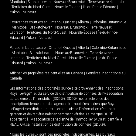
Manitoba
|
Saskatchewan
|
Nouveau-Brunswick
|
Terre-Neuve-et-Labrador
|
Territoires du Nord-Ouest
|
Nouvelle-Écosse
|
Île-du-Prince-Édouard
|
Yukon
|
Nunavut
.
Trouver des courtiers en
Ontario
|
Québec
|
Alberta
|
Colombie-Britannique
|
Manitoba
|
Saskatchewan
|
Nouveau-Brunswick
|
Terre-Neuve-et-
Labrador
|
Territoires du Nord-Ouest
|
Nouvelle-Écosse
|
Île-du-Prince-
Édouard
|
Yukon
|
Nunavut
Parcourir les bureaux en
Ontario
|
Québec
|
Alberta
|
Colombie-Britannique
|
Manitoba
|
Saskatchewan
|
Nouveau-Brunswick
|
Terre-Neuve-et-
Labrador
|
Territoires du Nord-Ouest
|
Nouvelle-Écosse
|
Île-du-Prince-
Édouard
|
Yukon
|
Nunavut
Afficher les propriétés résidentielles au Canada
|
Dernières inscriptions au
Canada
Les informations des propriétés sur ce site proviennent des inscriptions
Royal LePage
MD
et du service de distribution de données de l'Association
canadienne de l’immobilier (SDD®). SDD® met en référence des
inscriptions tenues par des agences immobilières autres que Royal
LePage et ses distributeurs. L'exactitude de l'information n'est pas
garantie et devrait être indépendamment vérifiée. La marque DDF®
appartient à l'Association canadienne de l’immobilier (ACI) et identifie le
REALTOR.ca Installation de distribution de données (SDD®).
*Tous les bureaux sont des propriétés indépendantes. Les bureaux