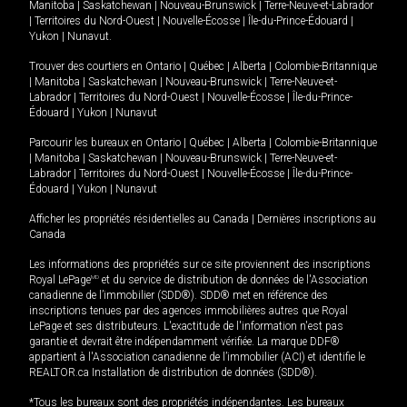
Manitoba
|
Saskatchewan
|
Nouveau-Brunswick
|
Terre-Neuve-et-Labrador
|
Territoires du Nord-Ouest
|
Nouvelle-Écosse
|
Île-du-Prince-Édouard
|
Yukon
|
Nunavut
.
Trouver des courtiers en
Ontario
|
Québec
|
Alberta
|
Colombie-Britannique
|
Manitoba
|
Saskatchewan
|
Nouveau-Brunswick
|
Terre-Neuve-et-
Labrador
|
Territoires du Nord-Ouest
|
Nouvelle-Écosse
|
Île-du-Prince-
Édouard
|
Yukon
|
Nunavut
Parcourir les bureaux en
Ontario
|
Québec
|
Alberta
|
Colombie-Britannique
|
Manitoba
|
Saskatchewan
|
Nouveau-Brunswick
|
Terre-Neuve-et-
Labrador
|
Territoires du Nord-Ouest
|
Nouvelle-Écosse
|
Île-du-Prince-
Édouard
|
Yukon
|
Nunavut
Afficher les propriétés résidentielles au Canada
|
Dernières inscriptions au
Canada
Les informations des propriétés sur ce site proviennent des inscriptions
Royal LePage
MD
et du service de distribution de données de l'Association
canadienne de l’immobilier (SDD®). SDD® met en référence des
inscriptions tenues par des agences immobilières autres que Royal
LePage et ses distributeurs. L'exactitude de l'information n'est pas
garantie et devrait être indépendamment vérifiée. La marque DDF®
appartient à l'Association canadienne de l’immobilier (ACI) et identifie le
REALTOR.ca Installation de distribution de données (SDD®).
*Tous les bureaux sont des propriétés indépendantes. Les bureaux