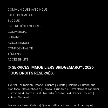
COMMUNIQUEZ AVEC NOUS
SALLE DES MÉDIAS
BLOGUE
PROPRIÉTÉS LUXUEUSES
COMMERCIAL
INTRANET
AVIS JURIDIQUE
CONFIDENTIALITÉ
TÉMOINS
ACCESSIBILITÉ
© SERVICES IMMOBILIERS BRIDGEMARQ
, 2026.
MD
TOUS DROITS RÉSERVÉS.
Trouver une maison
Ontario
|
Québec
|
Alberta
|
Colombie-Britannique
|
Manitoba
|
Saskatchewan
|
Nouveau-Brunswick
|
Terre-Neuve-et-Labrador
|
Territoires du Nord-Ouest
|
Nouvelle-Écosse
|
Île-du-Prince-Édouard
|
Yukon
|
Nunavut
.
Maisons à louer -
Ontario
|
Québec
|
Alberta
|
Colombie-Britannique
|