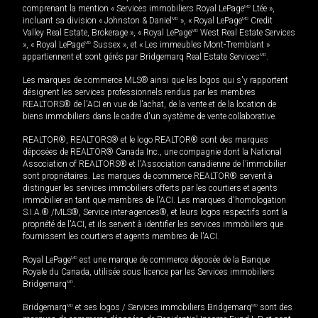
comprenant la mention « Services immobiliers Royal LePage
MD
Ltée »,
incluant sa division « Johnston & Daniel
MD
», « Royal LePage
MD
Credit
Valley Real Estate, Brokerage », « Royal LePage
MD
West Real Estate Services
», « Royal LePage
MD
Sussex », et « Les immeubles Mont-Tremblant »
appartiennent et sont gérés par Bridgemarq Real Estate Services
MD
.
Les marques de commerce MLS® ainsi que les logos qui s'y rapportent
désignent les services professionnels rendus par les membres
REALTORS® de l'ACI en vue de l'achat, de la vente et de la location de
biens immobiliers dans le cadre d'un système de vente collaborative.
REALTOR®, REALTORS® et le logo REALTOR® sont des marques
déposées de REALTOR® Canada Inc., une compagnie dont la National
Association of REALTORS® et l'Association canadienne de l’immobilier
sont propriétaires. Les marques de commerce REALTOR® servent à
distinguer les services immobiliers offerts par les courtiers et agents
immobilier en tant que membres de l'ACI. Les marques d'homologation
S.I.A.® /MLS®, Service inter-agences®, et leurs logos respectifs sont la
propriété de l'ACI, et ils servent à identifier les services immobiliers que
fournissent les courtiers et agents membres de l'ACI.
Royal LePage
MD
est une marque de commerce déposée de la Banque
Royale du Canada, utilisée sous licence par les Services immobiliers
Bridgemarq
MD
.
Bridgemarq
MD
et ses logos / Services immobiliers Bridgemarq
MD
sont des