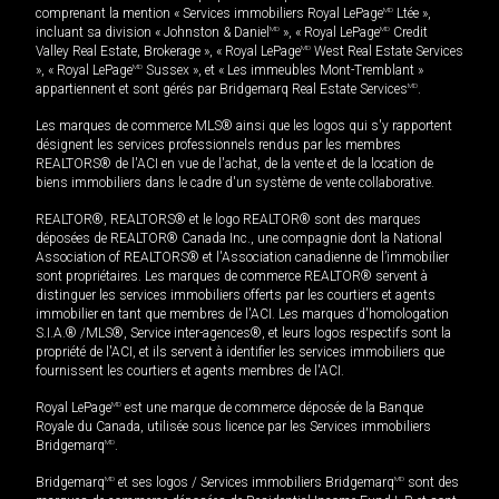
comprenant la mention « Services immobiliers Royal LePage
MD
Ltée »,
incluant sa division « Johnston & Daniel
MD
», « Royal LePage
MD
Credit
Valley Real Estate, Brokerage », « Royal LePage
MD
West Real Estate Services
», « Royal LePage
MD
Sussex », et « Les immeubles Mont-Tremblant »
appartiennent et sont gérés par Bridgemarq Real Estate Services
MD
.
Les marques de commerce MLS® ainsi que les logos qui s'y rapportent
désignent les services professionnels rendus par les membres
REALTORS® de l'ACI en vue de l'achat, de la vente et de la location de
biens immobiliers dans le cadre d'un système de vente collaborative.
REALTOR®, REALTORS® et le logo REALTOR® sont des marques
déposées de REALTOR® Canada Inc., une compagnie dont la National
Association of REALTORS® et l'Association canadienne de l’immobilier
sont propriétaires. Les marques de commerce REALTOR® servent à
distinguer les services immobiliers offerts par les courtiers et agents
immobilier en tant que membres de l'ACI. Les marques d'homologation
S.I.A.® /MLS®, Service inter-agences®, et leurs logos respectifs sont la
propriété de l'ACI, et ils servent à identifier les services immobiliers que
fournissent les courtiers et agents membres de l'ACI.
Royal LePage
MD
est une marque de commerce déposée de la Banque
Royale du Canada, utilisée sous licence par les Services immobiliers
Bridgemarq
MD
.
Bridgemarq
MD
et ses logos / Services immobiliers Bridgemarq
MD
sont des