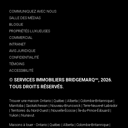
COMMUNIQUEZ AVEC NOUS
SALLE DES MÉDIAS
BLOGUE
PROPRIÉTÉS LUXUEUSES
COMMERCIAL
INTRANET
AVIS JURIDIQUE
CONFIDENTIALITÉ
TÉMOINS
ACCESSIBILITÉ
© SERVICES IMMOBILIERS BRIDGEMARQ
, 2026.
MD
TOUS DROITS RÉSERVÉS.
Trouver une maison
Ontario
|
Québec
|
Alberta
|
Colombie-Britannique
|
Manitoba
|
Saskatchewan
|
Nouveau-Brunswick
|
Terre-Neuve-et-Labrador
|
Territoires du Nord-Ouest
|
Nouvelle-Écosse
|
Île-du-Prince-Édouard
|
Yukon
|
Nunavut
.
Maisons à louer -
Ontario
|
Québec
|
Alberta
|
Colombie-Britannique
|