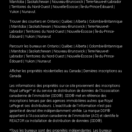
Manitoba
|
Saskatchewan
|
Nouveau-Brunswick
|
Terre-Neuve-et-Labrador
|
Territoires du Nord-Ouest
|
Nouvelle-Écosse
|
Île-du-Prince-Édouard
|
Yukon
|
Nunavut
.
Trouver des courtiers en
Ontario
|
Québec
|
Alberta
|
Colombie-Britannique
|
Manitoba
|
Saskatchewan
|
Nouveau-Brunswick
|
Terre-Neuve-et-
Labrador
|
Territoires du Nord-Ouest
|
Nouvelle-Écosse
|
Île-du-Prince-
Édouard
|
Yukon
|
Nunavut
Parcourir les bureaux en
Ontario
|
Québec
|
Alberta
|
Colombie-Britannique
|
Manitoba
|
Saskatchewan
|
Nouveau-Brunswick
|
Terre-Neuve-et-
Labrador
|
Territoires du Nord-Ouest
|
Nouvelle-Écosse
|
Île-du-Prince-
Édouard
|
Yukon
|
Nunavut
Afficher les propriétés résidentielles au Canada
|
Dernières inscriptions au
Canada
Les informations des propriétés sur ce site proviennent des inscriptions
Royal LePage
MD
et du service de distribution de données de l'Association
canadienne de l’immobilier (SDD®). SDD® met en référence des
inscriptions tenues par des agences immobilières autres que Royal
LePage et ses distributeurs. L'exactitude de l'information n'est pas
garantie et devrait être indépendamment vérifiée. La marque DDF®
appartient à l'Association canadienne de l’immobilier (ACI) et identifie le
REALTOR.ca Installation de distribution de données (SDD®).
*Tous les bureaux sont des propriétés indépendantes. Les bureaux