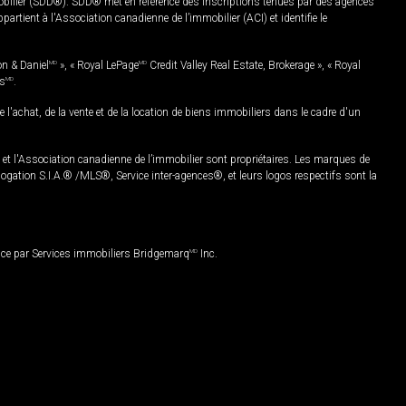
mobilier (SDD®). SDD® met en référence des inscriptions tenues par des agences
rtient à l'Association canadienne de l’immobilier (ACI) et identifie le
on & Daniel
MD
», « Royal LePage
MD
Credit Valley Real Estate, Brokerage », « Royal
es
MD
.
chat, de la vente et de la location de biens immobiliers dans le cadre d'un
Association canadienne de l’immobilier sont propriétaires. Les marques de
ation S.I.A.® /MLS®, Service inter-agences®, et leurs logos respectifs sont la
nce par Services immobiliers Bridgemarq
MD
Inc.