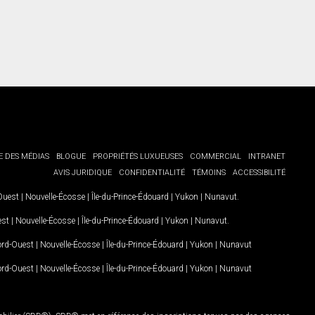
E DES MÉDIAS
BLOGUE
PROPRIÉTÉS LUXUEUSES
COMMERCIAL
INTRANET
AVIS JURIDIQUE
CONFIDENTIALITÉ
TÉMOINS
ACCESSIBILITÉ
-Ouest
|
Nouvelle-Écosse
|
Île-du-Prince-Édouard
|
Yukon
|
Nunavut
.
est
|
Nouvelle-Écosse
|
Île-du-Prince-Édouard
|
Yukon
|
Nunavut
.
Nord-Ouest
|
Nouvelle-Écosse
|
Île-du-Prince-Édouard
|
Yukon
|
Nunavut
Nord-Ouest
|
Nouvelle-Écosse
|
Île-du-Prince-Édouard
|
Yukon
|
Nunavut