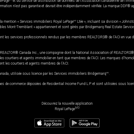
LePage
et du service de distribution de données de l'Association canadienne de l’im
rmation n'est pas garantie et devrait être indépendamment vérifiée. La marque DDF® appa
la mention « Services immobiliers Royal LePage
MD
Ltée », incluant sa division « Johnst
bles Mont-Tremblant » appartiennent et sont gérés par Bridgemarq Real Estate Servic
 les services professionnels rendus par les membres REALTORS® de l'ACI en vue de l'a
TOR® Canada Inc., une compagnie dont la National Association of REALTORS® et l'
s courtiers et agents immobilier en tant que membres de l'ACI. Les marques d'homolog
ssent les courtiers et agents membres de l'ACI.
da, utilisée sous licence par les Services immobiliers Bridgemarq
MD
.
s de commerce déposées de Residential Income Fund L.P. et sont utilisées sous lice
Découvrez la nouvelle application
MD
Royal LePage