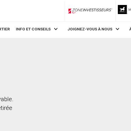
ZoneInvestisseurs RLP
RTIER
INFO ET CONSEILS
JOIGNEZ-VOUS À NOUS
vable.
etirée