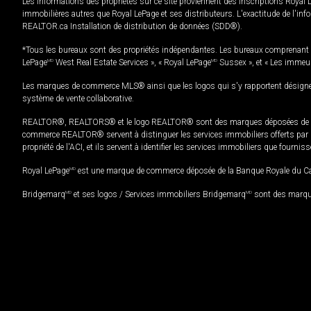
Les informations des propriétés sur ce site proviennent des inscriptions Royal 
immobilières autres que Royal LePage et ses distributeurs. L'exactitude de l'info
REALTOR.ca Installation de distribution de données (SDD®).
*Tous les bureaux sont des propriétés indépendantes. Les bureaux comprenant 
LePage
MD
West Real Estate Services », « Royal LePage
MD
Sussex », et « Les immeu
Les marques de commerce MLS® ainsi que les logos qui s'y rapportent désignent
système de vente collaborative.
REALTOR®, REALTORS® et le logo REALTOR® sont des marques déposées de REAL
commerce REALTOR® servent à distinguer les services immobiliers offerts par le
propriété de l'ACI, et ils servent à identifier les services immobiliers que fourni
Royal LePage
MD
est une marque de commerce déposée de la Banque Royale du Cana
Bridgemarq
MD
et ses logos / Services immobiliers Bridgemarq
MD
sont des marque