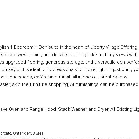
ylish 1 Bedroom + Den suite in the heart of Liberty Village!Offering 
un-soaked west-facing unit delivers stunning lake and city views with
ures upgraded flooring, generous storage, and a versatile den-perfe
urnkey unit is ideal for professionals to move right in, just bring yo
outique shops, cafés, and transit, all in one of Toronto's most
ier, skip the furniture shopping, All furnishings can be purchased
ave Oven and Range Hood, Stack Washer and Dryer, All Existing Li
Toronto, Ontario M3B 3N1