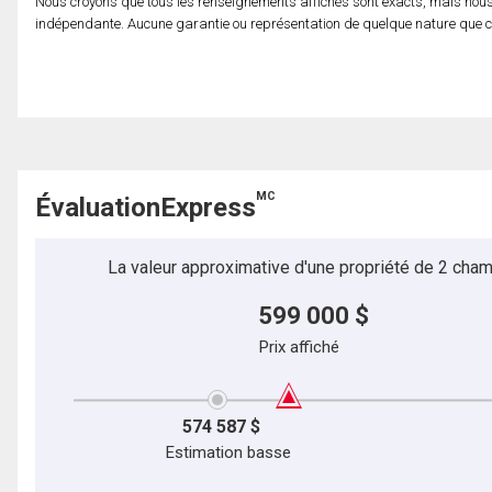
Nous croyons que tous les renseignements affichés sont exacts, mais nous 
indépendante. Aucune garantie ou représentation de quelque nature que ce so
MC
ÉvaluationExpress
La valeur approximative d'une propriété de 2 cham
599 000 $
Prix affiché
574 587 $
Estimation basse