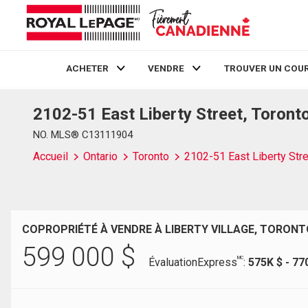
ACHETER
VENDRE
TROUVER UN COUR
2102-51 East Liberty Street, Toron
Live
En Direct
NO. MLS® C13111904
Accueil
Ontario
Toronto
2102-51 East Liberty Str
COPROPRIÉTÉ À VENDRE À LIBERTY VILLAGE, TORONT
599 000
$
MC
ÉvaluationExpress
:
575K $ - 77