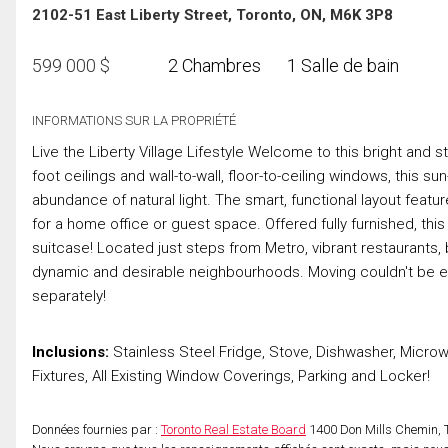
2102-51 East Liberty Street, Toronto, ON, M6K 3P8
599 000
$
2 Chambres
1 Salle de bain
INFORMATIONS SUR LA PROPRIÉTÉ
Live the Liberty Village Lifestyle Welcome to this bright and st
foot ceilings and wall-to-wall, floor-to-ceiling windows, this s
abundance of natural light. The smart, functional layout feat
for a home office or guest space. Offered fully furnished, this t
suitcase! Located just steps from Metro, vibrant restaurants, b
dynamic and desirable neighbourhoods. Moving couldn't be eas
separately!
Inclusions:
Stainless Steel Fridge, Stove, Dishwasher, Microw
Fixtures, All Existing Window Coverings, Parking and Locker!
Données fournies par :
Toronto Real Estate Board
1400 Don Mills Chemin, 