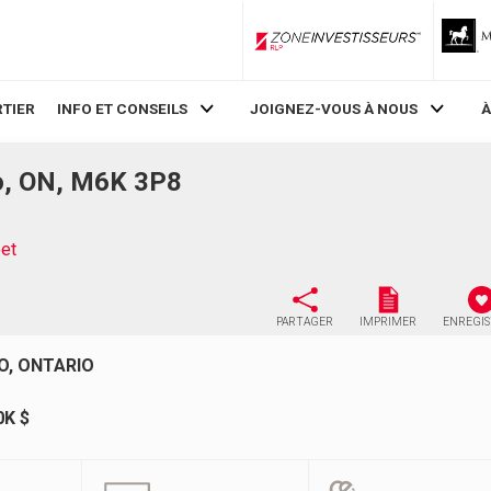
ZoneInvestisseurs RLP
TIER
INFO ET CONSEILS
JOIGNEZ-VOUS À NOUS
À
to, ON, M6K 3P8
eet
PARTAGER
IMPRIMER
ENREGI
O, ONTARIO
0K $