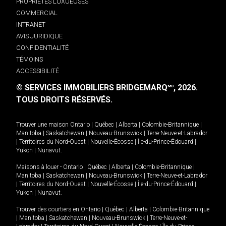
PROPRIÉTÉS LUXUEUSES
COMMERCIAL
INTRANET
AVIS JURIDIQUE
CONFIDENTIALITÉ
TÉMOINS
ACCESSIBILITÉ
© SERVICES IMMOBILIERS BRIDGEMARQ
, 2026.
MD
TOUS DROITS RÉSERVÉS.
Trouver une maison
Ontario
|
Québec
|
Alberta
|
Colombie-Britannique
|
Manitoba
|
Saskatchewan
|
Nouveau-Brunswick
|
Terre-Neuve-et-Labrador
|
Territoires du Nord-Ouest
|
Nouvelle-Écosse
|
Île-du-Prince-Édouard
|
Yukon
|
Nunavut
.
Maisons à louer -
Ontario
|
Québec
|
Alberta
|
Colombie-Britannique
|
Manitoba
|
Saskatchewan
|
Nouveau-Brunswick
|
Terre-Neuve-et-Labrador
|
Territoires du Nord-Ouest
|
Nouvelle-Écosse
|
Île-du-Prince-Édouard
|
Yukon
|
Nunavut
.
Trouver des courtiers en
Ontario
|
Québec
|
Alberta
|
Colombie-Britannique
|
Manitoba
|
Saskatchewan
|
Nouveau-Brunswick
|
Terre-Neuve-et-