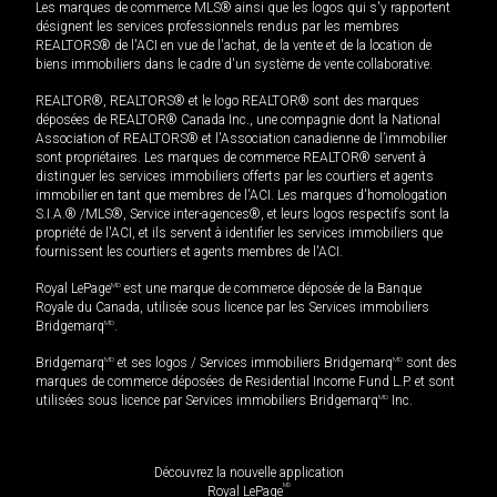
Les marques de commerce MLS® ainsi que les logos qui s'y rapportent
désignent les services professionnels rendus par les membres
REALTORS® de l'ACI en vue de l'achat, de la vente et de la location de
biens immobiliers dans le cadre d'un système de vente collaborative.
REALTOR®, REALTORS® et le logo REALTOR® sont des marques
déposées de REALTOR® Canada Inc., une compagnie dont la National
Association of REALTORS® et l'Association canadienne de l’immobilier
sont propriétaires. Les marques de commerce REALTOR® servent à
distinguer les services immobiliers offerts par les courtiers et agents
immobilier en tant que membres de l'ACI. Les marques d'homologation
S.I.A.® /MLS®, Service inter-agences®, et leurs logos respectifs sont la
propriété de l'ACI, et ils servent à identifier les services immobiliers que
fournissent les courtiers et agents membres de l'ACI.
Royal LePage
MD
est une marque de commerce déposée de la Banque
Royale du Canada, utilisée sous licence par les Services immobiliers
Bridgemarq
MD
.
Bridgemarq
MD
et ses logos / Services immobiliers Bridgemarq
MD
sont des
marques de commerce déposées de Residential Income Fund L.P. et sont
utilisées sous licence par Services immobiliers Bridgemarq
MD
Inc.
Découvrez la nouvelle application
MD
Royal LePage