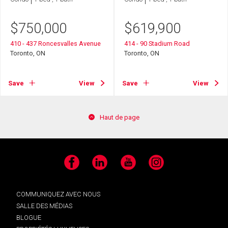
$
750,000
$
619,900
410 - 437 Roncesvalles Avenue
414 - 90 Stadium Road
Toronto, ON
Toronto, ON
Save
View
Save
View
Haut de page
Facebook
LinkedIn
YouTube
Instagram
COMMUNIQUEZ AVEC NOUS
SALLE DES MÉDIAS
BLOGUE