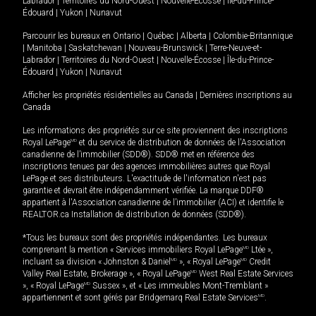
Labrador
|
Territoires du Nord-Ouest
|
Nouvelle-Écosse
|
Île-du-Prince-
Édouard
|
Yukon
|
Nunavut
Parcourir les bureaux en
Ontario
|
Québec
|
Alberta
|
Colombie-Britannique
|
Manitoba
|
Saskatchewan
|
Nouveau-Brunswick
|
Terre-Neuve-et-
Labrador
|
Territoires du Nord-Ouest
|
Nouvelle-Écosse
|
Île-du-Prince-
Édouard
|
Yukon
|
Nunavut
Afficher les propriétés résidentielles au Canada
|
Dernières inscriptions au
Canada
Les informations des propriétés sur ce site proviennent des inscriptions
Royal LePage
MD
et du service de distribution de données de l'Association
canadienne de l’immobilier (SDD®). SDD® met en référence des
inscriptions tenues par des agences immobilières autres que Royal
LePage et ses distributeurs. L'exactitude de l'information n'est pas
garantie et devrait être indépendamment vérifiée. La marque DDF®
appartient à l'Association canadienne de l’immobilier (ACI) et identifie le
REALTOR.ca Installation de distribution de données (SDD®).
*Tous les bureaux sont des propriétés indépendantes. Les bureaux
comprenant la mention « Services immobiliers Royal LePage
MD
Ltée »,
incluant sa division « Johnston & Daniel
MD
», « Royal LePage
MD
Credit
Valley Real Estate, Brokerage », « Royal LePage
MD
West Real Estate Services
», « Royal LePage
MD
Sussex », et « Les immeubles Mont-Tremblant »
appartiennent et sont gérés par Bridgemarq Real Estate Services
MD
.