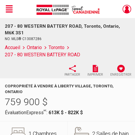
Menu
207 - 80 WESTERN BATTERY ROAD, Toronto, Ontario,
Live
En Direct
M6K 3S1
NO. MLS® C13087286
Accueil
Ontario
Toronto
207 - 80 WESTERN BATTERY ROAD
PARTAGER
IMPRIMER
ENREGISTRER
COPROPRIÉTÉ À VENDRE À LIBERTY VILLAGE, TORONTO,
ONTARIO
759 900
$
MC
ÉvaluationExpress
:
613K $ - 822K $
1 Chambres
2 Salles de bain