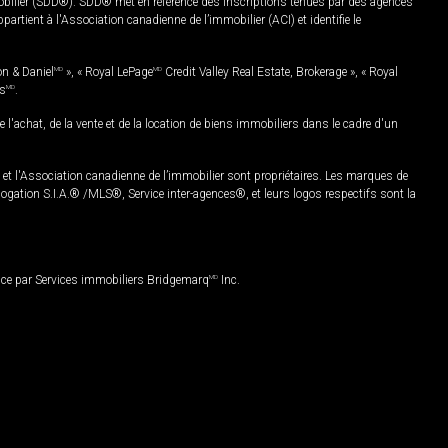
mobilier (SDD®). SDD® met en référence des inscriptions tenues par des agences
rtient à l'Association canadienne de l’immobilier (ACI) et identifie le
on & Daniel
MD
», « Royal LePage
MD
Credit Valley Real Estate, Brokerage », « Royal
es
MD
.
chat, de la vente et de la location de biens immobiliers dans le cadre d'un
Association canadienne de l’immobilier sont propriétaires. Les marques de
ation S.I.A.® /MLS®, Service inter-agences®, et leurs logos respectifs sont la
nce par Services immobiliers Bridgemarq
MD
Inc.