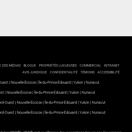
E DES MÉDIAS
BLOGUE
PROPRIÉTÉS LUXUEUSES
COMMERCIAL
INTRANET
AVIS JURIDIQUE
CONFIDENTIALITÉ
TÉMOINS
ACCESSIBILITÉ
-Ouest
|
Nouvelle-Écosse
|
Île-du-Prince-Édouard
|
Yukon
|
Nunavut
.
est
|
Nouvelle-Écosse
|
Île-du-Prince-Édouard
|
Yukon
|
Nunavut
.
Nord-Ouest
|
Nouvelle-Écosse
|
Île-du-Prince-Édouard
|
Yukon
|
Nunavut
Nord-Ouest
|
Nouvelle-Écosse
|
Île-du-Prince-Édouard
|
Yukon
|
Nunavut