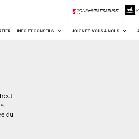
ZoneInvestisseurs RLP
RTIER
INFO ET CONSEILS
JOIGNEZ-VOUS À NOUS
treet
La
rée du