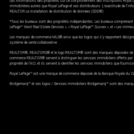
Les informations des propriétés sur ce site proviennent des inscriptions Royal 
immobilières autres que Royal LePage et ses distributeurs. L'exactitude de l'info
REALTOR.ca Installation de distribution de données (SDD®).
*Tous les bureaux sont des propriétés indépendantes. Les bureaux comprenant 
LePage
MD
West Real Estate Services », « Royal LePage
MD
Sussex », et « Les immeu
Les marques de commerce MLS® ainsi que les logos qui s'y rapportent désignent
système de vente collaborative.
REALTOR®, REALTORS® et le logo REALTOR® sont des marques déposées de REAL
commerce REALTOR® servent à distinguer les services immobiliers offerts par le
propriété de l'ACI, et ils servent à identifier les services immobiliers que fourni
Royal LePage
MD
est une marque de commerce déposée de la Banque Royale du Cana
Bridgemarq
MD
et ses logos / Services immobiliers Bridgemarq
MD
sont des marque