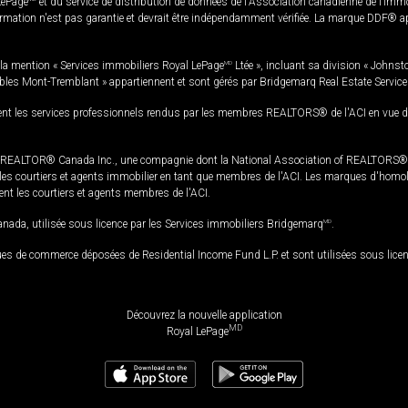
LePage
et du service de distribution de données de l'Association canadienne de l’im
rmation n'est pas garantie et devrait être indépendamment vérifiée. La marque DDF® appa
la mention « Services immobiliers Royal LePage
MD
Ltée », incluant sa division « Johnst
bles Mont-Tremblant » appartiennent et sont gérés par Bridgemarq Real Estate Servic
 les services professionnels rendus par les membres REALTORS® de l'ACI en vue de l'a
TOR® Canada Inc., une compagnie dont la National Association of REALTORS® et l'
s courtiers et agents immobilier en tant que membres de l'ACI. Les marques d'homolog
ssent les courtiers et agents membres de l'ACI.
da, utilisée sous licence par les Services immobiliers Bridgemarq
MD
.
s de commerce déposées de Residential Income Fund L.P. et sont utilisées sous lice
Découvrez la nouvelle application
MD
Royal LePage