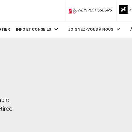
ZoneInvestisseurs RLP
RTIER
INFO ET CONSEILS
JOIGNEZ-VOUS À NOUS
able.
etirée