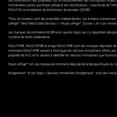
Les informations des propriétés sur ce site proviennent des inscriptions Royal 
immobilières autres que Royal LePage et ses distributeurs. L'exactitude de l'info
REALTOR.ca Installation de distribution de données (SDD®).
*Tous les bureaux sont des propriétés indépendantes. Les bureaux comprenant 
LePage
MD
West Real Estate Services », « Royal LePage
MD
Sussex », et « Les immeu
Les marques de commerce MLS® ainsi que les logos qui s'y rapportent désignent
système de vente collaborative.
REALTOR®, REALTORS® et le logo REALTOR® sont des marques déposées de REAL
commerce REALTOR® servent à distinguer les services immobiliers offerts par le
propriété de l'ACI, et ils servent à identifier les services immobiliers que fourni
Royal LePage
MD
est une marque de commerce déposée de la Banque Royale du Cana
Bridgemarq
MD
et ses logos / Services immobiliers Bridgemarq
MD
sont des marque