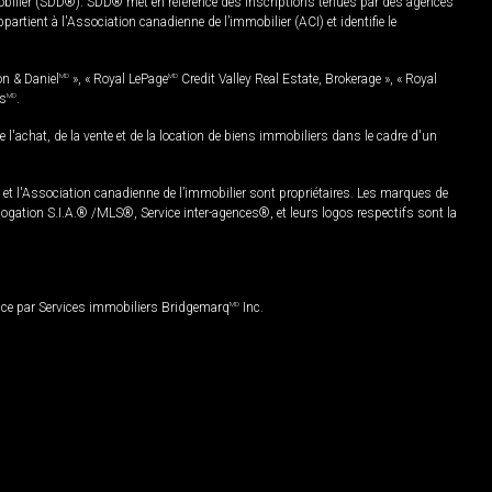
mobilier (SDD®). SDD® met en référence des inscriptions tenues par des agences
rtient à l'Association canadienne de l’immobilier (ACI) et identifie le
on & Daniel
MD
», « Royal LePage
MD
Credit Valley Real Estate, Brokerage », « Royal
es
MD
.
chat, de la vente et de la location de biens immobiliers dans le cadre d'un
Association canadienne de l’immobilier sont propriétaires. Les marques de
ation S.I.A.® /MLS®, Service inter-agences®, et leurs logos respectifs sont la
nce par Services immobiliers Bridgemarq
MD
Inc.