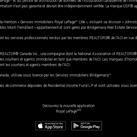
LePage
et du service de distribution de données de l'Association canadienne de l’im
rmation n'est pas garantie et devrait être indépendamment vérifiée. La marque DDF® appa
la mention « Services immobiliers Royal LePage
MD
Ltée », incluant sa division « Johnst
bles Mont-Tremblant » appartiennent et sont gérés par Bridgemarq Real Estate Servic
 les services professionnels rendus par les membres REALTORS® de l'ACI en vue de l'a
TOR® Canada Inc., une compagnie dont la National Association of REALTORS® et l'
s courtiers et agents immobilier en tant que membres de l'ACI. Les marques d'homolog
ssent les courtiers et agents membres de l'ACI.
da, utilisée sous licence par les Services immobiliers Bridgemarq
MD
.
s de commerce déposées de Residential Income Fund L.P. et sont utilisées sous lice
Découvrez la nouvelle application
MD
Royal LePage