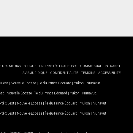
E DES MÉDIAS
BLOGUE
PROPRIÉTÉS LUXUEUSES
COMMERCIAL
INTRANET
AVIS JURIDIQUE
CONFIDENTIALITÉ
TÉMOINS
ACCESSIBILITÉ
-Ouest
|
Nouvelle-Écosse
|
Île-du-Prince-Édouard
|
Yukon
|
Nunavut
.
est
|
Nouvelle-Écosse
|
Île-du-Prince-Édouard
|
Yukon
|
Nunavut
.
Nord-Ouest
|
Nouvelle-Écosse
|
Île-du-Prince-Édouard
|
Yukon
|
Nunavut
Nord-Ouest
|
Nouvelle-Écosse
|
Île-du-Prince-Édouard
|
Yukon
|
Nunavut