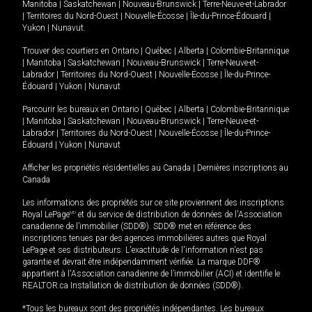
Manitoba
|
Saskatchewan
|
Nouveau-Brunswick
|
Terre-Neuve-et-Labrador
|
Territoires du Nord-Ouest
|
Nouvelle-Écosse
|
Île-du-Prince-Édouard
|
Yukon
|
Nunavut
.
Trouver des courtiers en
Ontario
|
Québec
|
Alberta
|
Colombie-Britannique
|
Manitoba
|
Saskatchewan
|
Nouveau-Brunswick
|
Terre-Neuve-et-
Labrador
|
Territoires du Nord-Ouest
|
Nouvelle-Écosse
|
Île-du-Prince-
Édouard
|
Yukon
|
Nunavut
Parcourir les bureaux en
Ontario
|
Québec
|
Alberta
|
Colombie-Britannique
|
Manitoba
|
Saskatchewan
|
Nouveau-Brunswick
|
Terre-Neuve-et-
Labrador
|
Territoires du Nord-Ouest
|
Nouvelle-Écosse
|
Île-du-Prince-
Édouard
|
Yukon
|
Nunavut
Afficher les propriétés résidentielles au Canada
|
Dernières inscriptions au
Canada
Les informations des propriétés sur ce site proviennent des inscriptions
Royal LePage
MD
et du service de distribution de données de l'Association
canadienne de l’immobilier (SDD®). SDD® met en référence des
inscriptions tenues par des agences immobilières autres que Royal
LePage et ses distributeurs. L'exactitude de l'information n'est pas
garantie et devrait être indépendamment vérifiée. La marque DDF®
appartient à l'Association canadienne de l’immobilier (ACI) et identifie le
REALTOR.ca Installation de distribution de données (SDD®).
*Tous les bureaux sont des propriétés indépendantes. Les bureaux