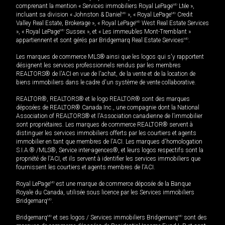
comprenant la mention « Services immobiliers Royal LePage
MD
Ltée »,
incluant sa division « Johnston & Daniel
MD
», « Royal LePage
MD
Credit
Valley Real Estate, Brokerage », « Royal LePage
MD
West Real Estate Services
», « Royal LePage
MD
Sussex », et « Les immeubles Mont-Tremblant »
appartiennent et sont gérés par Bridgemarq Real Estate Services
MD
.
Les marques de commerce MLS® ainsi que les logos qui s'y rapportent
désignent les services professionnels rendus par les membres
REALTORS® de l'ACI en vue de l'achat, de la vente et de la location de
biens immobiliers dans le cadre d'un système de vente collaborative.
REALTOR®, REALTORS® et le logo REALTOR® sont des marques
déposées de REALTOR® Canada Inc., une compagnie dont la National
Association of REALTORS® et l'Association canadienne de l’immobilier
sont propriétaires. Les marques de commerce REALTOR® servent à
distinguer les services immobiliers offerts par les courtiers et agents
immobilier en tant que membres de l'ACI. Les marques d'homologation
S.I.A.® /MLS®, Service inter-agences®, et leurs logos respectifs sont la
propriété de l'ACI, et ils servent à identifier les services immobiliers que
fournissent les courtiers et agents membres de l'ACI.
Royal LePage
MD
est une marque de commerce déposée de la Banque
Royale du Canada, utilisée sous licence par les Services immobiliers
Bridgemarq
MD
.
Bridgemarq
MD
et ses logos / Services immobiliers Bridgemarq
MD
sont des