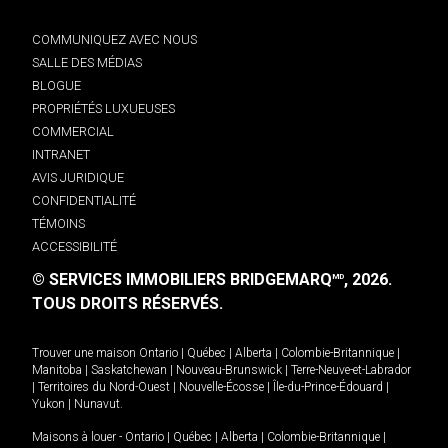
COMMUNIQUEZ AVEC NOUS
SALLE DES MÉDIAS
BLOGUE
PROPRIÉTÉS LUXUEUSES
COMMERCIAL
INTRANET
AVIS JURIDIQUE
CONFIDENTIALITÉ
TÉMOINS
ACCESSIBILITÉ
© SERVICES IMMOBILIERS BRIDGEMARQ
, 2026.
MD
TOUS DROITS RÉSERVÉS.
Trouver une maison
Ontario
|
Québec
|
Alberta
|
Colombie-Britannique
|
Manitoba
|
Saskatchewan
|
Nouveau-Brunswick
|
Terre-Neuve-et-Labrador
|
Territoires du Nord-Ouest
|
Nouvelle-Écosse
|
Île-du-Prince-Édouard
|
Yukon
|
Nunavut
.
Maisons à louer -
Ontario
|
Québec
|
Alberta
|
Colombie-Britannique
|