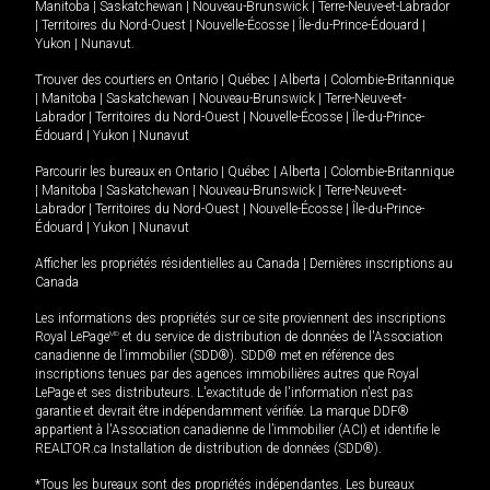
Manitoba
|
Saskatchewan
|
Nouveau-Brunswick
|
Terre-Neuve-et-Labrador
|
Territoires du Nord-Ouest
|
Nouvelle-Écosse
|
Île-du-Prince-Édouard
|
Yukon
|
Nunavut
.
Trouver des courtiers en
Ontario
|
Québec
|
Alberta
|
Colombie-Britannique
|
Manitoba
|
Saskatchewan
|
Nouveau-Brunswick
|
Terre-Neuve-et-
Labrador
|
Territoires du Nord-Ouest
|
Nouvelle-Écosse
|
Île-du-Prince-
Édouard
|
Yukon
|
Nunavut
Parcourir les bureaux en
Ontario
|
Québec
|
Alberta
|
Colombie-Britannique
|
Manitoba
|
Saskatchewan
|
Nouveau-Brunswick
|
Terre-Neuve-et-
Labrador
|
Territoires du Nord-Ouest
|
Nouvelle-Écosse
|
Île-du-Prince-
Édouard
|
Yukon
|
Nunavut
Afficher les propriétés résidentielles au Canada
|
Dernières inscriptions au
Canada
Les informations des propriétés sur ce site proviennent des inscriptions
Royal LePage
MD
et du service de distribution de données de l'Association
canadienne de l’immobilier (SDD®). SDD® met en référence des
inscriptions tenues par des agences immobilières autres que Royal
LePage et ses distributeurs. L'exactitude de l'information n'est pas
garantie et devrait être indépendamment vérifiée. La marque DDF®
appartient à l'Association canadienne de l’immobilier (ACI) et identifie le
REALTOR.ca Installation de distribution de données (SDD®).
*Tous les bureaux sont des propriétés indépendantes. Les bureaux