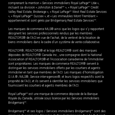
comprenant la mention « Services immobiliers Royal LePage
MD
Ltée »,
incluant sa division « Johnston & Daniel
MD
», « Royal LePage
MD
Credit
Valley Real Estate, Brokerage », « Royal LePage
MD
West Real Estate Services
», « Royal LePage
MD
Sussex », et « Les immeubles Mont-Tremblant »
appartiennent et sont gérés par Bridgemarq Real Estate Services
MD
.
Les marques de commerce MLS® ainsi que les logos qui s'y rapportent
désignent les services professionnels rendus par les membres
REALTORS® de l'ACI en vue de l'achat, de la vente et de la location de
biens immobiliers dans le cadre d'un système de vente collaborative.
REALTOR®, REALTORS® et le logo REALTOR® sont des marques
déposées de REALTOR® Canada Inc., une compagnie dont la National
Association of REALTORS® et l'Association canadienne de l’immobilier
sont propriétaires. Les marques de commerce REALTOR® servent à
distinguer les services immobiliers offerts par les courtiers et agents
immobilier en tant que membres de l'ACI. Les marques d'homologation
S.I.A.® /MLS®, Service inter-agences®, et leurs logos respectifs sont la
propriété de l'ACI, et ils servent à identifier les services immobiliers que
fournissent les courtiers et agents membres de l'ACI.
Royal LePage
MD
est une marque de commerce déposée de la Banque
Royale du Canada, utilisée sous licence par les Services immobiliers
Bridgemarq
MD
.
Bridgemarq
MD
et ses logos / Services immobiliers Bridgemarq
MD
sont des