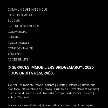
COMMUNIQUEZ AVEC NOUS
SALLE DES MÉDIAS
BLOGUE
PROPRIÉTÉS LUXUEUSES
COMMERCIAL
INTRANET
AVIS JURIDIQUE
CONFIDENTIALITÉ
TÉMOINS
ACCESSIBILITÉ
© SERVICES IMMOBILIERS BRIDGEMARQ
, 2026.
MD
TOUS DROITS RÉSERVÉS.
Trouver une maison
Ontario
|
Québec
|
Alberta
|
Colombie-Britannique
|
Manitoba
|
Saskatchewan
|
Nouveau-Brunswick
|
Terre-Neuve-et-Labrador
|
Territoires du Nord-Ouest
|
Nouvelle-Écosse
|
Île-du-Prince-Édouard
|
Yukon
|
Nunavut
.
Maisons à louer -
Ontario
|
Québec
|
Alberta
|
Colombie-Britannique
|