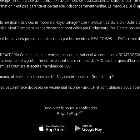
LePage
et du service de distribution de données de l'Association canadienne de l’im
rmation n'est pas garantie et devrait être indépendamment vérifiée. La marque DDF® appa
la mention « Services immobiliers Royal LePage
MD
Ltée », incluant sa division « Johnst
bles Mont-Tremblant » appartiennent et sont gérés par Bridgemarq Real Estate Servic
 les services professionnels rendus par les membres REALTORS® de l'ACI en vue de l'a
TOR® Canada Inc., une compagnie dont la National Association of REALTORS® et l'
s courtiers et agents immobilier en tant que membres de l'ACI. Les marques d'homolog
ssent les courtiers et agents membres de l'ACI.
da, utilisée sous licence par les Services immobiliers Bridgemarq
MD
.
s de commerce déposées de Residential Income Fund L.P. et sont utilisées sous lice
Découvrez la nouvelle application
MD
Royal LePage