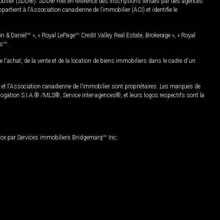
mobilier (SDD®). SDD® met en référence des inscriptions tenues par des agences
rtient à l'Association canadienne de l’immobilier (ACI) et identifie le
on & Daniel
MD
», « Royal LePage
MD
Credit Valley Real Estate, Brokerage », « Royal
es
MD
.
chat, de la vente et de la location de biens immobiliers dans le cadre d'un
Association canadienne de l’immobilier sont propriétaires. Les marques de
ation S.I.A.® /MLS®, Service inter-agences®, et leurs logos respectifs sont la
nce par Services immobiliers Bridgemarq
MD
Inc.