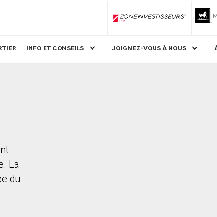
ZoneInvestisseurs RLP
RTIER
INFO ET CONSEILS
JOIGNEZ-VOUS À NOUS
ant
e. La
rée du