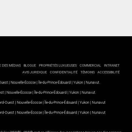
E DES MÉDIAS
BLOGUE
PROPRIÉTÉS LUXUEUSES
COMMERCIAL
INTRANET
AVIS JURIDIQUE
CONFIDENTIALITÉ
TÉMOINS
ACCESSIBILITÉ
-Ouest
|
Nouvelle-Écosse
|
Île-du-Prince-Édouard
|
Yukon
|
Nunavut
.
est
|
Nouvelle-Écosse
|
Île-du-Prince-Édouard
|
Yukon
|
Nunavut
.
Nord-Ouest
|
Nouvelle-Écosse
|
Île-du-Prince-Édouard
|
Yukon
|
Nunavut
Nord-Ouest
|
Nouvelle-Écosse
|
Île-du-Prince-Édouard
|
Yukon
|
Nunavut