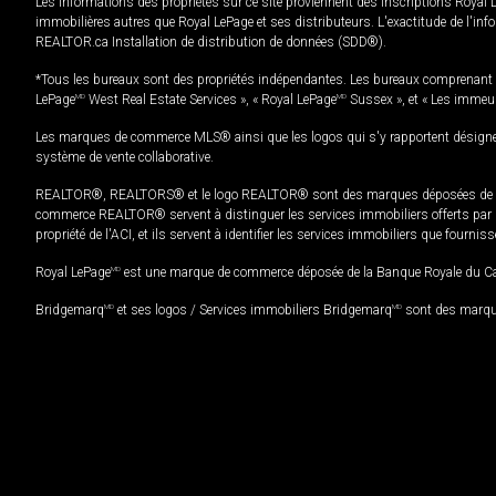
Les informations des propriétés sur ce site proviennent des inscriptions Royal 
immobilières autres que Royal LePage et ses distributeurs. L'exactitude de l'info
REALTOR.ca Installation de distribution de données (SDD®).
*Tous les bureaux sont des propriétés indépendantes. Les bureaux comprenant 
LePage
MD
West Real Estate Services », « Royal LePage
MD
Sussex », et « Les immeu
Les marques de commerce MLS® ainsi que les logos qui s'y rapportent désignent
système de vente collaborative.
REALTOR®, REALTORS® et le logo REALTOR® sont des marques déposées de REAL
commerce REALTOR® servent à distinguer les services immobiliers offerts par le
propriété de l'ACI, et ils servent à identifier les services immobiliers que fourni
Royal LePage
MD
est une marque de commerce déposée de la Banque Royale du Cana
Bridgemarq
MD
et ses logos / Services immobiliers Bridgemarq
MD
sont des marque