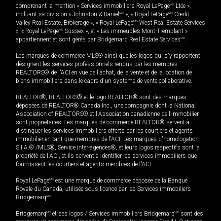
comprenant la mention « Services immobiliers Royal LePage
MD
Ltée »,
incluant sa division « Johnston & Daniel
MD
», « Royal LePage
MD
Credit
Valley Real Estate, Brokerage », « Royal LePage
MD
West Real Estate Services
», « Royal LePage
MD
Sussex », et « Les immeubles Mont-Tremblant »
appartiennent et sont gérés par Bridgemarq Real Estate Services
MD
.
Les marques de commerce MLS® ainsi que les logos qui s'y rapportent
désignent les services professionnels rendus par les membres
REALTORS® de l'ACI en vue de l'achat, de la vente et de la location de
biens immobiliers dans le cadre d'un système de vente collaborative.
REALTOR®, REALTORS® et le logo REALTOR® sont des marques
déposées de REALTOR® Canada Inc., une compagnie dont la National
Association of REALTORS® et l'Association canadienne de l’immobilier
sont propriétaires. Les marques de commerce REALTOR® servent à
distinguer les services immobiliers offerts par les courtiers et agents
immobilier en tant que membres de l'ACI. Les marques d'homologation
S.I.A.® /MLS®, Service inter-agences®, et leurs logos respectifs sont la
propriété de l'ACI, et ils servent à identifier les services immobiliers que
fournissent les courtiers et agents membres de l'ACI.
Royal LePage
MD
est une marque de commerce déposée de la Banque
Royale du Canada, utilisée sous licence par les Services immobiliers
Bridgemarq
MD
.
Bridgemarq
MD
et ses logos / Services immobiliers Bridgemarq
MD
sont des