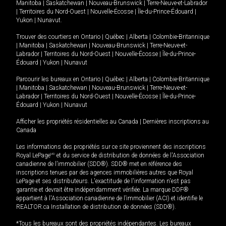
Manitoba
|
Saskatchewan
|
Nouveau-Brunswick
|
Terre-Neuve-et-Labrador
|
Territoires du Nord-Ouest
|
Nouvelle-Écosse
|
Île-du-Prince-Édouard
|
Yukon
|
Nunavut
.
Trouver des courtiers en
Ontario
|
Québec
|
Alberta
|
Colombie-Britannique
|
Manitoba
|
Saskatchewan
|
Nouveau-Brunswick
|
Terre-Neuve-et-
Labrador
|
Territoires du Nord-Ouest
|
Nouvelle-Écosse
|
Île-du-Prince-
Édouard
|
Yukon
|
Nunavut
Parcourir les bureaux en
Ontario
|
Québec
|
Alberta
|
Colombie-Britannique
|
Manitoba
|
Saskatchewan
|
Nouveau-Brunswick
|
Terre-Neuve-et-
Labrador
|
Territoires du Nord-Ouest
|
Nouvelle-Écosse
|
Île-du-Prince-
Édouard
|
Yukon
|
Nunavut
Afficher les propriétés résidentielles au Canada
|
Dernières inscriptions au
Canada
Les informations des propriétés sur ce site proviennent des inscriptions
Royal LePage
MD
et du service de distribution de données de l'Association
canadienne de l’immobilier (SDD®). SDD® met en référence des
inscriptions tenues par des agences immobilières autres que Royal
LePage et ses distributeurs. L'exactitude de l'information n'est pas
garantie et devrait être indépendamment vérifiée. La marque DDF®
appartient à l'Association canadienne de l’immobilier (ACI) et identifie le
REALTOR.ca Installation de distribution de données (SDD®).
*Tous les bureaux sont des propriétés indépendantes. Les bureaux