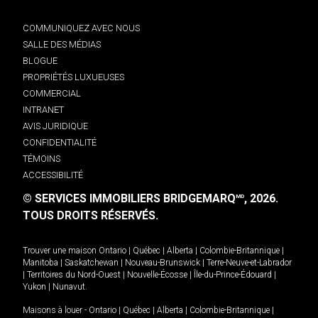
COMMUNIQUEZ AVEC NOUS
SALLE DES MÉDIAS
BLOGUE
PROPRIÉTÉS LUXUEUSES
COMMERCIAL
INTRANET
AVIS JURIDIQUE
CONFIDENTIALITÉ
TÉMOINS
ACCESSIBILITÉ
© SERVICES IMMOBILIERS BRIDGEMARQ
, 2026.
MD
TOUS DROITS RÉSERVÉS.
Trouver une maison
Ontario
|
Québec
|
Alberta
|
Colombie-Britannique
|
Manitoba
|
Saskatchewan
|
Nouveau-Brunswick
|
Terre-Neuve-et-Labrador
|
Territoires du Nord-Ouest
|
Nouvelle-Écosse
|
Île-du-Prince-Édouard
|
Yukon
|
Nunavut
.
Maisons à louer -
Ontario
|
Québec
|
Alberta
|
Colombie-Britannique
|