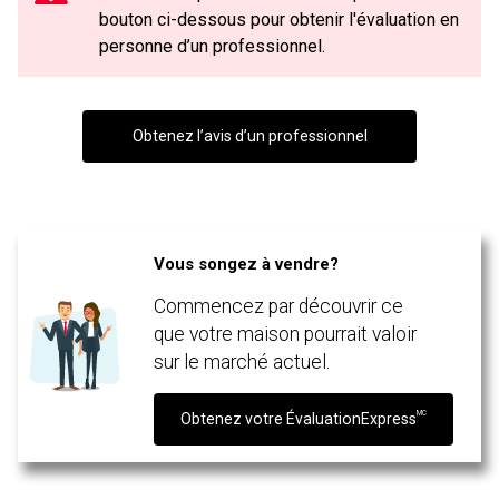
bouton ci-dessous pour obtenir l'évaluation en
personne d’un professionnel.
Obtenez l’avis d’un professionnel
Vous songez à vendre?
En cliquant sur le bouton « soumettre », vous consentez à nos conditions d'utilisation et
Commencez par découvrir ce
vous nous fournissez l'autorisation écrite de communiquer avec vous.
que votre maison pourrait valoir
sur le marché actuel.
MC
Obtenez votre ÉvaluationExpress