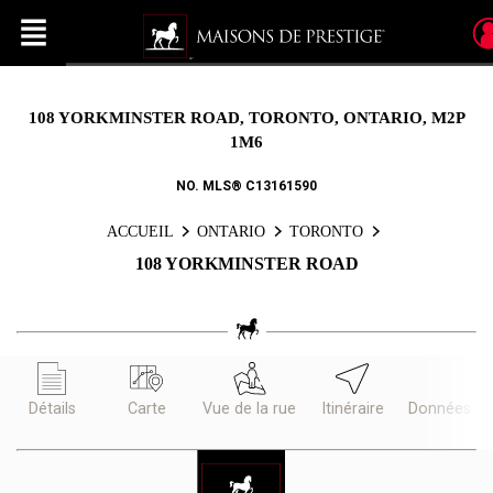
Menu
Live
En Direct
108 YORKMINSTER ROAD, TORONTO, ONTARIO, M2P
1M6
NO. MLS® C13161590
ACCUEIL
ONTARIO
TORONTO
108 YORKMINSTER ROAD
Détails
Carte
Vue de la rue
Itinéraire
Données d