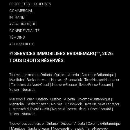
PROPRIÉTÉS LUXUEUSES
COMMERCIAL
INTRANET
AVIS JURIDIQUE
CONFIDENTIALITÉ
TÉMOINS
ACCESSIBILITÉ
© SERVICES IMMOBILIERS BRIDGEMARQ
, 2026.
MD
TOUS DROITS RÉSERVÉS.
Trouver une maison
Ontario
|
Québec
|
Alberta
|
Colombie-Britannique
|
Manitoba
|
Saskatchewan
|
Nouveau-Brunswick
|
Terre-Neuve-et-Labrador
|
Territoires du Nord-Ouest
|
Nouvelle-Écosse
|
Île-du-Prince-Édouard
|
Yukon
|
Nunavut
.
Maisons à louer -
Ontario
|
Québec
|
Alberta
|
Colombie-Britannique
|
Manitoba
|
Saskatchewan
|
Nouveau-Brunswick
|
Terre-Neuve-et-Labrador
|
Territoires du Nord-Ouest
|
Nouvelle-Écosse
|
Île-du-Prince-Édouard
|
Yukon
|
Nunavut
.
Trouver des courtiers en
Ontario
|
Québec
|
Alberta
|
Colombie-Britannique
|
Manitoba
|
Saskatchewan
|
Nouveau-Brunswick
|
Terre-Neuve-et-