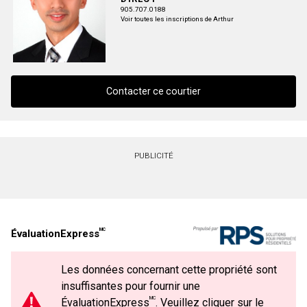
905.707.0188
Voir toutes les inscriptions de Arthur
Contacter ce courtier
Contacter ce courtier
PUBLICITÉ
Prénom
et
Nom
Courriel
MC
ÉvaluationExpress
Téléphone
(Optionnel)
Les données concernant cette propriété sont
Message
insuffisantes pour fournir une
MC
ÉvaluationExpress
. Veuillez cliquer sur le