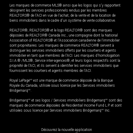
Les marques de commerce MLS® ainsi que les logos qui s'y rapportent
désignent les services professionnels rendus par les membres
REALTORS® de l'ACI en vue de l'achat, de la vente et de la location de
biens immobiliers dans le cadre d'un système de vente collaborative.
REALTOR®, REALTORS® et le logo REALTOR® sont des marques
déposées de REALTOR® Canada Inc., une compagnie dont la National
Association of REALTORS® et l'Association canadienne de l’immobilier
sont propriétaires. Les marques de commerce REALTOR® servent à
distinguer les services immobiliers offerts par les courtiers et agents
immobilier en tant que membres de l'ACI. Les marques d'homologation
S.I.A.® /MLS®, Service inter-agences®, et leurs logos respectifs sont la
propriété de l'ACI, et ils servent à identifier les services immobiliers que
fournissent les courtiers et agents membres de l'ACI.
Royal LePage
MD
est une marque de commerce déposée de la Banque
Royale du Canada, utilisée sous licence par les Services immobiliers
Bridgemarq
MD
.
Bridgemarq
MD
et ses logos / Services immobiliers Bridgemarq
MD
sont des
marques de commerce déposées de Residential Income Fund L.P. et sont
utilisées sous licence par Services immobiliers Bridgemarq
MD
Inc.
Découvrez la nouvelle application