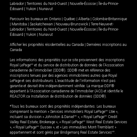
Labrador
|
Territoires du Nord-Ouest
|
Nouvelle-Écosse
|
Île-du-Prince-
Édouard
|
Yukon
|
Nunavut
Parcourir les bureaux en
Ontario
|
Québec
|
Alberta
|
Colombie-Britannique
|
Manitoba
|
Saskatchewan
|
Nouveau-Brunswick
|
Terre-Neuve-et-
Labrador
|
Territoires du Nord-Ouest
|
Nouvelle-Écosse
|
Île-du-Prince-
Édouard
|
Yukon
|
Nunavut
Afficher les propriétés résidentielles au Canada
|
Dernières inscriptions au
Canada
Les informations des propriétés sur ce site proviennent des inscriptions
Royal LePage
MD
et du service de distribution de données de l'Association
canadienne de l’immobilier (SDD®). SDD® met en référence des
inscriptions tenues par des agences immobilières autres que Royal
LePage et ses distributeurs. L'exactitude de l'information n'est pas
garantie et devrait être indépendamment vérifiée. La marque DDF®
appartient à l'Association canadienne de l’immobilier (ACI) et identifie le
REALTOR.ca Installation de distribution de données (SDD®).
*Tous les bureaux sont des propriétés indépendantes. Les bureaux
comprenant la mention « Services immobiliers Royal LePage
MD
Ltée »,
incluant sa division « Johnston & Daniel
MD
», « Royal LePage
MD
Credit
Valley Real Estate, Brokerage », « Royal LePage
MD
West Real Estate Services
», « Royal LePage
MD
Sussex », et « Les immeubles Mont-Tremblant »
appartiennent et sont gérés par Bridgemarq Real Estate Services
MD
.