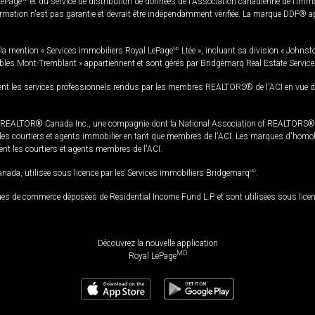
LePage
et du service de distribution de données de l'Association canadienne de l’im
rmation n'est pas garantie et devrait être indépendamment vérifiée. La marque DDF® appa
la mention « Services immobiliers Royal LePage
MD
Ltée », incluant sa division « Johnst
bles Mont-Tremblant » appartiennent et sont gérés par Bridgemarq Real Estate Servic
 les services professionnels rendus par les membres REALTORS® de l'ACI en vue de l'a
TOR® Canada Inc., une compagnie dont la National Association of REALTORS® et l'
s courtiers et agents immobilier en tant que membres de l'ACI. Les marques d'homolog
ssent les courtiers et agents membres de l'ACI.
da, utilisée sous licence par les Services immobiliers Bridgemarq
MD
.
s de commerce déposées de Residential Income Fund L.P. et sont utilisées sous lice
Découvrez la nouvelle application
MD
Royal LePage