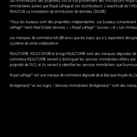
Les informations des propriétés sur ce site proviennent des inscriptions Royal 
immobilières autres que Royal LePage et ses distributeurs. L'exactitude de l'info
REALTOR.ca Installation de distribution de données (SDD®).
*Tous les bureaux sont des propriétés indépendantes. Les bureaux comprenant 
LePage
MD
West Real Estate Services », « Royal LePage
MD
Sussex », et « Les immeu
Les marques de commerce MLS® ainsi que les logos qui s'y rapportent désignent
système de vente collaborative.
REALTOR®, REALTORS® et le logo REALTOR® sont des marques déposées de REAL
commerce REALTOR® servent à distinguer les services immobiliers offerts par le
propriété de l'ACI, et ils servent à identifier les services immobiliers que fourni
Royal LePage
MD
est une marque de commerce déposée de la Banque Royale du Cana
Bridgemarq
MD
et ses logos / Services immobiliers Bridgemarq
MD
sont des marque