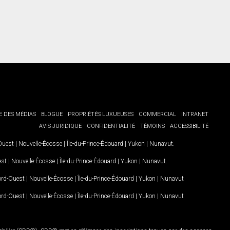
E DES MÉDIAS
BLOGUE
PROPRIÉTÉS LUXUEUSES
COMMERCIAL
INTRANET
AVIS JURIDIQUE
CONFIDENTIALITÉ
TÉMOINS
ACCESSIBILITÉ
-Ouest
|
Nouvelle-Écosse
|
Île-du-Prince-Édouard
|
Yukon
|
Nunavut
.
est
|
Nouvelle-Écosse
|
Île-du-Prince-Édouard
|
Yukon
|
Nunavut
.
Nord-Ouest
|
Nouvelle-Écosse
|
Île-du-Prince-Édouard
|
Yukon
|
Nunavut
Nord-Ouest
|
Nouvelle-Écosse
|
Île-du-Prince-Édouard
|
Yukon
|
Nunavut