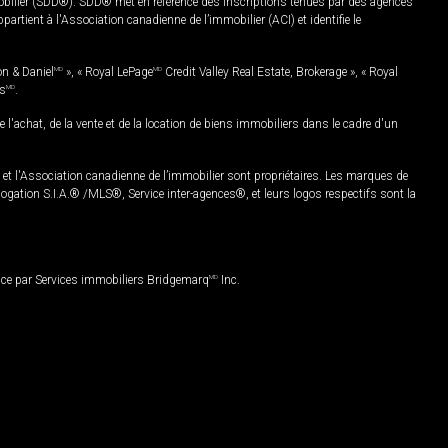
mobilier (SDD®). SDD® met en référence des inscriptions tenues par des agences
rtient à l'Association canadienne de l’immobilier (ACI) et identifie le
on & Daniel
MD
», « Royal LePage
MD
Credit Valley Real Estate, Brokerage », « Royal
es
MD
.
chat, de la vente et de la location de biens immobiliers dans le cadre d'un
Association canadienne de l’immobilier sont propriétaires. Les marques de
ation S.I.A.® /MLS®, Service inter-agences®, et leurs logos respectifs sont la
nce par Services immobiliers Bridgemarq
MD
Inc.