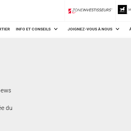
ZoneInvestisseurs RLP
RTIER
INFO ET CONSEILS
JOIGNEZ-VOUS À NOUS
 Mews
rée du