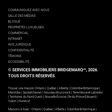
COMMUNIQUEZ AVEC NOUS
SALLE DES MÉDIAS
BLOGUE
PROPRIÉTÉS LUXUEUSES
COMMERCIAL
INTRANET
AVIS JURIDIQUE
CONFIDENTIALITÉ
TÉMOINS
ACCESSIBILITÉ
© SERVICES IMMOBILIERS BRIDGEMARQ
, 2026.
MD
TOUS DROITS RÉSERVÉS.
Trouver une maison
Ontario
|
Québec
|
Alberta
|
Colombie-Britannique
|
Manitoba
|
Saskatchewan
|
Nouveau-Brunswick
|
Terre-Neuve-et-Labrador
|
Territoires du Nord-Ouest
|
Nouvelle-Écosse
|
Île-du-Prince-Édouard
|
Yukon
|
Nunavut
.
Maisons à louer -
Ontario
|
Québec
|
Alberta
|
Colombie-Britannique
|