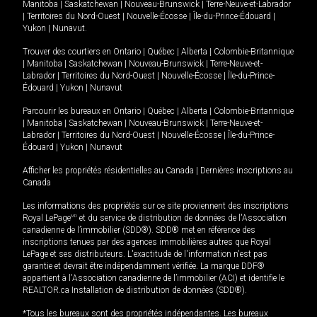
Manitoba
|
Saskatchewan
|
Nouveau-Brunswick
|
Terre-Neuve-et-Labrador
|
Territoires du Nord-Ouest
|
Nouvelle-Écosse
|
Île-du-Prince-Édouard
|
Yukon
|
Nunavut
.
Trouver des courtiers en
Ontario
|
Québec
|
Alberta
|
Colombie-Britannique
|
Manitoba
|
Saskatchewan
|
Nouveau-Brunswick
|
Terre-Neuve-et-
Labrador
|
Territoires du Nord-Ouest
|
Nouvelle-Écosse
|
Île-du-Prince-
Édouard
|
Yukon
|
Nunavut
Parcourir les bureaux en
Ontario
|
Québec
|
Alberta
|
Colombie-Britannique
|
Manitoba
|
Saskatchewan
|
Nouveau-Brunswick
|
Terre-Neuve-et-
Labrador
|
Territoires du Nord-Ouest
|
Nouvelle-Écosse
|
Île-du-Prince-
Édouard
|
Yukon
|
Nunavut
Afficher les propriétés résidentielles au Canada
|
Dernières inscriptions au
Canada
Les informations des propriétés sur ce site proviennent des inscriptions
Royal LePage
MD
et du service de distribution de données de l'Association
canadienne de l’immobilier (SDD®). SDD® met en référence des
inscriptions tenues par des agences immobilières autres que Royal
LePage et ses distributeurs. L'exactitude de l'information n'est pas
garantie et devrait être indépendamment vérifiée. La marque DDF®
appartient à l'Association canadienne de l’immobilier (ACI) et identifie le
REALTOR.ca Installation de distribution de données (SDD®).
*Tous les bureaux sont des propriétés indépendantes. Les bureaux