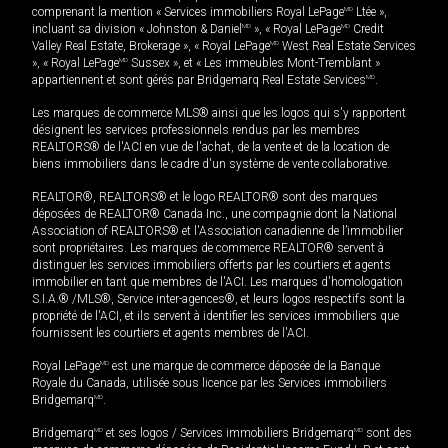
comprenant la mention « Services immobiliers Royal LePage
MD
Ltée »,
incluant sa division « Johnston & Daniel
MD
», « Royal LePage
MD
Credit
Valley Real Estate, Brokerage », « Royal LePage
MD
West Real Estate Services
», « Royal LePage
MD
Sussex », et « Les immeubles Mont-Tremblant »
appartiennent et sont gérés par Bridgemarq Real Estate Services
MD
.
Les marques de commerce MLS® ainsi que les logos qui s'y rapportent
désignent les services professionnels rendus par les membres
REALTORS® de l'ACI en vue de l'achat, de la vente et de la location de
biens immobiliers dans le cadre d'un système de vente collaborative.
REALTOR®, REALTORS® et le logo REALTOR® sont des marques
déposées de REALTOR® Canada Inc., une compagnie dont la National
Association of REALTORS® et l'Association canadienne de l’immobilier
sont propriétaires. Les marques de commerce REALTOR® servent à
distinguer les services immobiliers offerts par les courtiers et agents
immobilier en tant que membres de l'ACI. Les marques d'homologation
S.I.A.® /MLS®, Service inter-agences®, et leurs logos respectifs sont la
propriété de l'ACI, et ils servent à identifier les services immobiliers que
fournissent les courtiers et agents membres de l'ACI.
Royal LePage
MD
est une marque de commerce déposée de la Banque
Royale du Canada, utilisée sous licence par les Services immobiliers
Bridgemarq
MD
.
Bridgemarq
MD
et ses logos / Services immobiliers Bridgemarq
MD
sont des