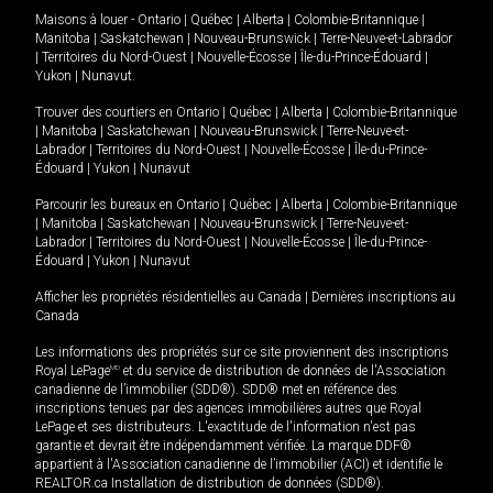
Maisons à louer -
Ontario
|
Québec
|
Alberta
|
Colombie-Britannique
|
Manitoba
|
Saskatchewan
|
Nouveau-Brunswick
|
Terre-Neuve-et-Labrador
|
Territoires du Nord-Ouest
|
Nouvelle-Écosse
|
Île-du-Prince-Édouard
|
Yukon
|
Nunavut
.
Trouver des courtiers en
Ontario
|
Québec
|
Alberta
|
Colombie-Britannique
|
Manitoba
|
Saskatchewan
|
Nouveau-Brunswick
|
Terre-Neuve-et-
Labrador
|
Territoires du Nord-Ouest
|
Nouvelle-Écosse
|
Île-du-Prince-
Édouard
|
Yukon
|
Nunavut
Parcourir les bureaux en
Ontario
|
Québec
|
Alberta
|
Colombie-Britannique
|
Manitoba
|
Saskatchewan
|
Nouveau-Brunswick
|
Terre-Neuve-et-
Labrador
|
Territoires du Nord-Ouest
|
Nouvelle-Écosse
|
Île-du-Prince-
Édouard
|
Yukon
|
Nunavut
Afficher les propriétés résidentielles au Canada
|
Dernières inscriptions au
Canada
Les informations des propriétés sur ce site proviennent des inscriptions
Royal LePage
MD
et du service de distribution de données de l'Association
canadienne de l’immobilier (SDD®). SDD® met en référence des
inscriptions tenues par des agences immobilières autres que Royal
LePage et ses distributeurs. L'exactitude de l'information n'est pas
garantie et devrait être indépendamment vérifiée. La marque DDF®
appartient à l'Association canadienne de l’immobilier (ACI) et identifie le
REALTOR.ca Installation de distribution de données (SDD®).