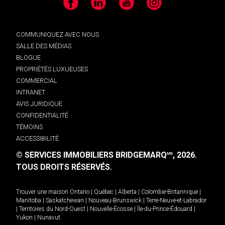
Facebook
LinkedIn
YouTube
Instagram
COMMUNIQUEZ AVEC NOUS
SALLE DES MÉDIAS
BLOGUE
PROPRIÉTÉS LUXUEUSES
COMMERCIAL
INTRANET
AVIS JURIDIQUE
CONFIDENTIALITÉ
TÉMOINS
ACCESSIBILITÉ
© SERVICES IMMOBILIERS BRIDGEMARQ
, 2026.
MD
TOUS DROITS RÉSERVÉS.
Trouver une maison
Ontario
|
Québec
|
Alberta
|
Colombie-Britannique
|
Manitoba
|
Saskatchewan
|
Nouveau-Brunswick
|
Terre-Neuve-et-Labrador
|
Territoires du Nord-Ouest
|
Nouvelle-Écosse
|
Île-du-Prince-Édouard
|
Yukon
|
Nunavut
.