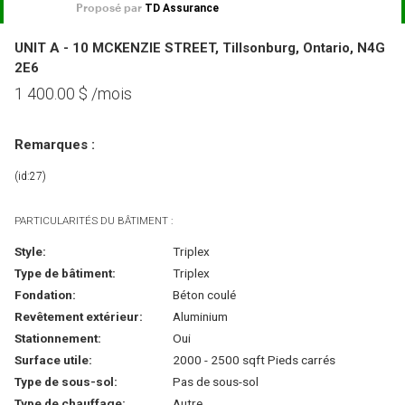
UNIT A - 10 MCKENZIE STREET, Tillsonburg, Ontario, N4G
2E6
1 400.00
$
/mois
Remarques :
(id:27)
PARTICULARITÉS DU BÂTIMENT :
Style:
Triplex
Type de bâtiment:
Triplex
Fondation:
Béton coulé
Revêtement extérieur:
Aluminium
Stationnement:
Oui
Surface utile:
2000 - 2500 sqft Pieds carrés
Type de sous-sol:
Pas de sous-sol
Type de chauffage:
Autre