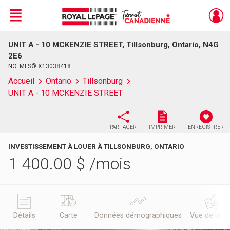
Menu
UNIT A - 10 MCKENZIE STREET, Tillsonburg, Ontario, N4G
Live
En Direct
2E6
NO. MLS® X13038418
Accueil
Ontario
Tillsonburg
UNIT A - 10 MCKENZIE STREET
PARTAGER
IMPRIMER
ENREGISTRER
INVESTISSEMENT À LOUER À TILLSONBURG, ONTARIO
1 400.00
$
/mois
Détails
Carte
Données démographiques
Vue de la r