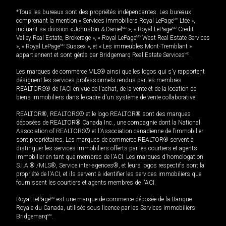
*Tous les bureaux sont des propriétés indépendantes. Les bureaux
comprenant la mention « Services immobiliers Royal LePage
MD
Ltée »,
incluant sa division « Johnston & Daniel
MD
», « Royal LePage
MD
Credit
Valley Real Estate, Brokerage », « Royal LePage
MD
West Real Estate Services
», « Royal LePage
MD
Sussex », et « Les immeubles Mont-Tremblant »
appartiennent et sont gérés par Bridgemarq Real Estate Services
MD
.
Les marques de commerce MLS® ainsi que les logos qui s'y rapportent
désignent les services professionnels rendus par les membres
REALTORS® de l'ACI en vue de l'achat, de la vente et de la location de
biens immobiliers dans le cadre d'un système de vente collaborative.
REALTOR®, REALTORS® et le logo REALTOR® sont des marques
déposées de REALTOR® Canada Inc., une compagnie dont la National
Association of REALTORS® et l'Association canadienne de l’immobilier
sont propriétaires. Les marques de commerce REALTOR® servent à
distinguer les services immobiliers offerts par les courtiers et agents
immobilier en tant que membres de l'ACI. Les marques d'homologation
S.I.A.® /MLS®, Service inter-agences®, et leurs logos respectifs sont la
propriété de l'ACI, et ils servent à identifier les services immobiliers que
fournissent les courtiers et agents membres de l'ACI.
Royal LePage
MD
est une marque de commerce déposée de la Banque
Royale du Canada, utilisée sous licence par les Services immobiliers
Bridgemarq
MD
.