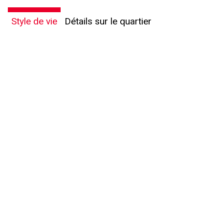
Message
Style de vie
Détails sur le quartier
En cliquant sur le bouton « soumettre », vous consentez à nos conditions d'utilisation et
vous nous fournissez l'autorisation écrite de communiquer avec vous.