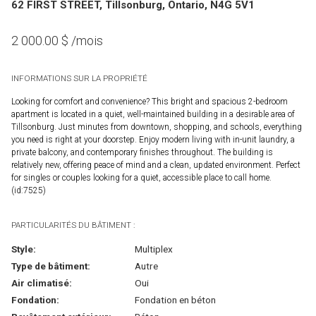
62 FIRST STREET, Tillsonburg, Ontario, N4G 5V1
2 000.00
$
/mois
INFORMATIONS SUR LA PROPRIÉTÉ
Looking for comfort and convenience? This bright and spacious 2-bedroom
apartment is located in a quiet, well-maintained building in a desirable area of
Tillsonburg. Just minutes from downtown, shopping, and schools, everything
you need is right at your doorstep. Enjoy modern living with in-unit laundry, a
private balcony, and contemporary finishes throughout. The building is
relatively new, offering peace of mind and a clean, updated environment. Perfect
for singles or couples looking for a quiet, accessible place to call home.
(id:7525)
PARTICULARITÉS DU BÂTIMENT :
Style:
Multiplex
Type de bâtiment:
Autre
Air climatisé:
Oui
Fondation:
Fondation en béton