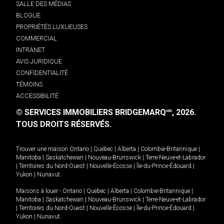
SALLE DES MÉDIAS
BLOGUE
PROPRIÉTÉS LUXUEUSES
COMMERCIAL
INTRANET
AVIS JURIDIQUE
CONFIDENTIALITÉ
TÉMOINS
ACCESSIBILITÉ
© SERVICES IMMOBILIERS BRIDGEMARQ
, 2026.
MD
TOUS DROITS RÉSERVÉS.
Trouver une maison
Ontario
|
Québec
|
Alberta
|
Colombie-Britannique
|
Manitoba
|
Saskatchewan
|
Nouveau-Brunswick
|
Terre-Neuve-et-Labrador
|
Territoires du Nord-Ouest
|
Nouvelle-Écosse
|
Île-du-Prince-Édouard
|
Yukon
|
Nunavut
.
Maisons à louer -
Ontario
|
Québec
|
Alberta
|
Colombie-Britannique
|
Manitoba
|
Saskatchewan
|
Nouveau-Brunswick
|
Terre-Neuve-et-Labrador
|
Territoires du Nord-Ouest
|
Nouvelle-Écosse
|
Île-du-Prince-Édouard
|
Yukon
|
Nunavut
.