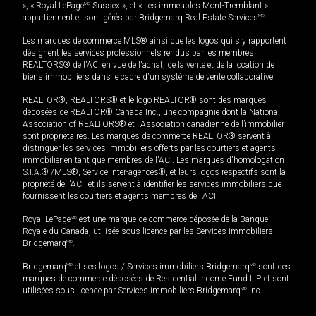
», « Royal LePage
MD
Sussex », et « Les immeubles Mont-Tremblant »
appartiennent et sont gérés par Bridgemarq Real Estate Services
MD
.
Les marques de commerce MLS® ainsi que les logos qui s'y rapportent
désignent les services professionnels rendus par les membres
REALTORS® de l'ACI en vue de l'achat, de la vente et de la location de
biens immobiliers dans le cadre d'un système de vente collaborative.
REALTOR®, REALTORS® et le logo REALTOR® sont des marques
déposées de REALTOR® Canada Inc., une compagnie dont la National
Association of REALTORS® et l'Association canadienne de l’immobilier
sont propriétaires. Les marques de commerce REALTOR® servent à
distinguer les services immobiliers offerts par les courtiers et agents
immobilier en tant que membres de l'ACI. Les marques d'homologation
S.I.A.® /MLS®, Service inter-agences®, et leurs logos respectifs sont la
propriété de l'ACI, et ils servent à identifier les services immobiliers que
fournissent les courtiers et agents membres de l'ACI.
Royal LePage
MD
est une marque de commerce déposée de la Banque
Royale du Canada, utilisée sous licence par les Services immobiliers
Bridgemarq
MD
.
Bridgemarq
MD
et ses logos / Services immobiliers Bridgemarq
MD
sont des
marques de commerce déposées de Residential Income Fund L.P. et sont
utilisées sous licence par Services immobiliers Bridgemarq
MD
Inc.