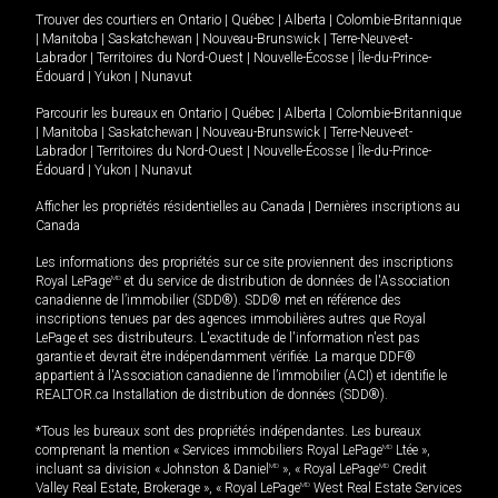
Trouver des courtiers en
Ontario
|
Québec
|
Alberta
|
Colombie-Britannique
|
Manitoba
|
Saskatchewan
|
Nouveau-Brunswick
|
Terre-Neuve-et-
Labrador
|
Territoires du Nord-Ouest
|
Nouvelle-Écosse
|
Île-du-Prince-
Édouard
|
Yukon
|
Nunavut
Parcourir les bureaux en
Ontario
|
Québec
|
Alberta
|
Colombie-Britannique
|
Manitoba
|
Saskatchewan
|
Nouveau-Brunswick
|
Terre-Neuve-et-
Labrador
|
Territoires du Nord-Ouest
|
Nouvelle-Écosse
|
Île-du-Prince-
Édouard
|
Yukon
|
Nunavut
Afficher les propriétés résidentielles au Canada
|
Dernières inscriptions au
Canada
Les informations des propriétés sur ce site proviennent des inscriptions
Royal LePage
MD
et du service de distribution de données de l'Association
canadienne de l’immobilier (SDD®). SDD® met en référence des
inscriptions tenues par des agences immobilières autres que Royal
LePage et ses distributeurs. L'exactitude de l'information n'est pas
garantie et devrait être indépendamment vérifiée. La marque DDF®
appartient à l'Association canadienne de l’immobilier (ACI) et identifie le
REALTOR.ca Installation de distribution de données (SDD®).
*Tous les bureaux sont des propriétés indépendantes. Les bureaux
comprenant la mention « Services immobiliers Royal LePage
MD
Ltée »,
incluant sa division « Johnston & Daniel
MD
», « Royal LePage
MD
Credit
Valley Real Estate, Brokerage », « Royal LePage
MD
West Real Estate Services