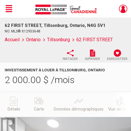
Menu
62 FIRST STREET, Tillsonburg, Ontario, N4G 5V1
Live
En Direct
NO. MLS® X12953648
Accueil
Ontario
Tillsonburg
62 FIRST STREET
PARTAGER
IMPRIMER
ENREGISTRER
INVESTISSEMENT À LOUER À TILLSONBURG, ONTARIO
2 000.00
$
/mois
Détails
Carte
Données démographiques
Vue de la r