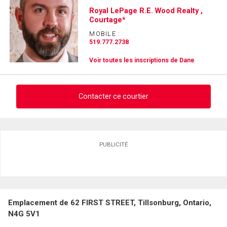
Royal LePage R.E. Wood Realty ,
Courtage*
MOBILE :
519.777.2738
Voir toutes les inscriptions de Dane
Contacter ce courtier
Demander des infos sur cette inscription
PUBLICITÉ
Prénom
et
Nom
Courriel
Emplacement de 62 FIRST STREET, Tillsonburg, Ontario,
Téléphone
N4G 5V1
(Optionnel)