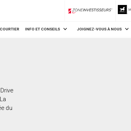
ZoneInvestisseurs RLP
 COURTIER
INFO ET CONSEILS
JOIGNEZ-VOUS À NOUS
 Drive
 La
rée du