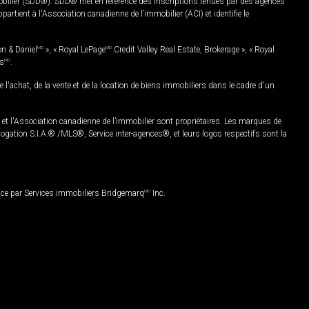
mobilier (SDD®). SDD® met en référence des inscriptions tenues par des agences
rtient à l'Association canadienne de l’immobilier (ACI) et identifie le
on & Daniel
MD
», « Royal LePage
MD
Credit Valley Real Estate, Brokerage », « Royal
es
MD
.
chat, de la vente et de la location de biens immobiliers dans le cadre d'un
Association canadienne de l’immobilier sont propriétaires. Les marques de
ation S.I.A.® /MLS®, Service inter-agences®, et leurs logos respectifs sont la
nce par Services immobiliers Bridgemarq
MD
Inc.