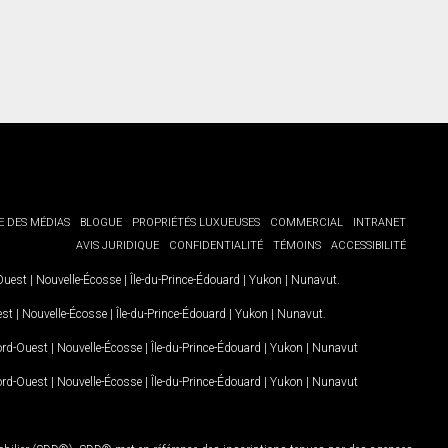
E DES MÉDIAS
BLOGUE
PROPRIÉTÉS LUXUEUSES
COMMERCIAL
INTRANET
AVIS JURIDIQUE
CONFIDENTIALITÉ
TÉMOINS
ACCESSIBILITÉ
-Ouest
|
Nouvelle-Écosse
|
Île-du-Prince-Édouard
|
Yukon
|
Nunavut
.
est
|
Nouvelle-Écosse
|
Île-du-Prince-Édouard
|
Yukon
|
Nunavut
.
Nord-Ouest
|
Nouvelle-Écosse
|
Île-du-Prince-Édouard
|
Yukon
|
Nunavut
Nord-Ouest
|
Nouvelle-Écosse
|
Île-du-Prince-Édouard
|
Yukon
|
Nunavut