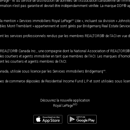
LePage
et du service de distribution de données de l'Association canadienne de l’im
rmation n'est pas garantie et devrait être indépendamment vérifiée. La marque DDF® appa
la mention « Services immobiliers Royal LePage
MD
Ltée », incluant sa division « Johnst
bles Mont-Tremblant » appartiennent et sont gérés par Bridgemarq Real Estate Servic
 les services professionnels rendus par les membres REALTORS® de l'ACI en vue de l'a
TOR® Canada Inc., une compagnie dont la National Association of REALTORS® et l'
s courtiers et agents immobilier en tant que membres de l'ACI. Les marques d'homolog
ssent les courtiers et agents membres de l'ACI.
da, utilisée sous licence par les Services immobiliers Bridgemarq
MD
.
s de commerce déposées de Residential Income Fund L.P. et sont utilisées sous lice
Découvrez la nouvelle application
MD
Royal LePage