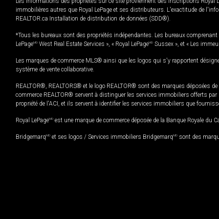
Les informations des propriétés sur ce site proviennent des inscriptions Royal 
immobilières autres que Royal LePage et ses distributeurs. L'exactitude de l'info
REALTOR.ca Installation de distribution de données (SDD®).
*Tous les bureaux sont des propriétés indépendantes. Les bureaux comprenant 
LePage
MD
West Real Estate Services », « Royal LePage
MD
Sussex », et « Les immeu
Les marques de commerce MLS® ainsi que les logos qui s'y rapportent désignent
système de vente collaborative.
REALTOR®, REALTORS® et le logo REALTOR® sont des marques déposées de REAL
commerce REALTOR® servent à distinguer les services immobiliers offerts par le
propriété de l'ACI, et ils servent à identifier les services immobiliers que fourni
Royal LePage
MD
est une marque de commerce déposée de la Banque Royale du Cana
Bridgemarq
MD
et ses logos / Services immobiliers Bridgemarq
MD
sont des marque