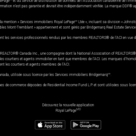
LePage
et du service de distribution de données de l'Association canadienne de l’im
rmation n'est pas garantie et devrait être indépendamment vérifiée. La marque DDF® appa
la mention « Services immobiliers Royal LePage
MD
Ltée », incluant sa division « Johnst
bles Mont-Tremblant » appartiennent et sont gérés par Bridgemarq Real Estate Servic
 les services professionnels rendus par les membres REALTORS® de l'ACI en vue de l'a
TOR® Canada Inc., une compagnie dont la National Association of REALTORS® et l'
s courtiers et agents immobilier en tant que membres de l'ACI. Les marques d'homolog
ssent les courtiers et agents membres de l'ACI.
da, utilisée sous licence par les Services immobiliers Bridgemarq
MD
.
s de commerce déposées de Residential Income Fund L.P. et sont utilisées sous lice
Découvrez la nouvelle application
MD
Royal LePage