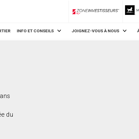
ZoneInvestisseurs RLP
RTIER
INFO ET CONSEILS
JOIGNEZ-VOUS À NOUS
dans
rée du