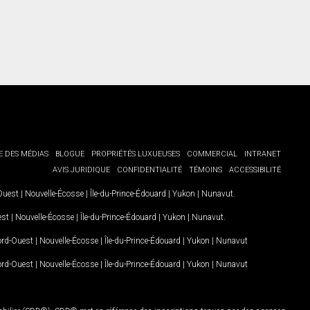
E DES MÉDIAS
BLOGUE
PROPRIÉTÉS LUXUEUSES
COMMERCIAL
INTRANET
AVIS JURIDIQUE
CONFIDENTIALITÉ
TÉMOINS
ACCESSIBILITÉ
-Ouest
|
Nouvelle-Écosse
|
Île-du-Prince-Édouard
|
Yukon
|
Nunavut
.
est
|
Nouvelle-Écosse
|
Île-du-Prince-Édouard
|
Yukon
|
Nunavut
.
Nord-Ouest
|
Nouvelle-Écosse
|
Île-du-Prince-Édouard
|
Yukon
|
Nunavut
Nord-Ouest
|
Nouvelle-Écosse
|
Île-du-Prince-Édouard
|
Yukon
|
Nunavut