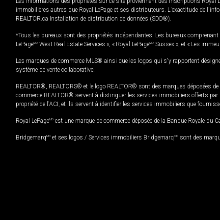
Les informations des propriétés sur ce site proviennent des inscriptions Royal 
immobilières autres que Royal LePage et ses distributeurs. L'exactitude de l'info
REALTOR.ca Installation de distribution de données (SDD®).
*Tous les bureaux sont des propriétés indépendantes. Les bureaux comprenant 
LePage
MD
West Real Estate Services », « Royal LePage
MD
Sussex », et « Les immeu
Les marques de commerce MLS® ainsi que les logos qui s'y rapportent désignent
système de vente collaborative.
REALTOR®, REALTORS® et le logo REALTOR® sont des marques déposées de REAL
commerce REALTOR® servent à distinguer les services immobiliers offerts par le
propriété de l'ACI, et ils servent à identifier les services immobiliers que fourni
Royal LePage
MD
est une marque de commerce déposée de la Banque Royale du Cana
Bridgemarq
MD
et ses logos / Services immobiliers Bridgemarq
MD
sont des marque