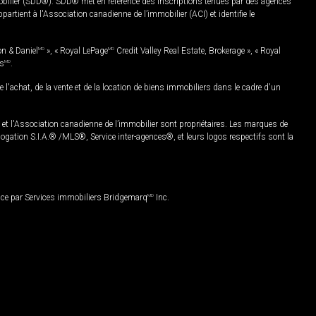
mobilier (SDD®). SDD® met en référence des inscriptions tenues par des agences
rtient à l'Association canadienne de l’immobilier (ACI) et identifie le
on & Daniel
MD
», « Royal LePage
MD
Credit Valley Real Estate, Brokerage », « Royal
es
MD
.
chat, de la vente et de la location de biens immobiliers dans le cadre d'un
Association canadienne de l’immobilier sont propriétaires. Les marques de
ation S.I.A.® /MLS®, Service inter-agences®, et leurs logos respectifs sont la
nce par Services immobiliers Bridgemarq
MD
Inc.