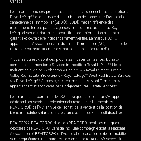
Canada
Les informations des propriétés sur ce site proviennent des inscriptions
Royal LePage
MD
et du service de distribution de données de l'Association
canadienne de l’immobilier (SDD®). SDD® met en référence des
inscriptions tenues par des agences immobilières autres que Royal
LePage et ses distributeurs. L'exactitude de l'information n'est pas
garantie et devrait être indépendamment vérifiée. La marque DDF®
appartient à l'Association canadienne de l’immobilier (ACI) et identifie le
REALTOR.ca Installation de distribution de données (SDD®).
*Tous les bureaux sont des propriétés indépendantes. Les bureaux
comprenant la mention « Services immobiliers Royal LePage
MD
Ltée »,
incluant sa division « Johnston & Daniel
MD
», « Royal LePage
MD
Credit
Valley Real Estate, Brokerage », « Royal LePage
MD
West Real Estate Services
», « Royal LePage
MD
Sussex », et « Les immeubles Mont-Tremblant »
appartiennent et sont gérés par Bridgemarq Real Estate Services
MD
.
Les marques de commerce MLS® ainsi que les logos qui s'y rapportent
désignent les services professionnels rendus par les membres
REALTORS® de l'ACI en vue de l'achat, de la vente et de la location de
biens immobiliers dans le cadre d'un système de vente collaborative.
REALTOR®, REALTORS® et le logo REALTOR® sont des marques
déposées de REALTOR® Canada Inc., une compagnie dont la National
Association of REALTORS® et l'Association canadienne de l’immobilier
sont propriétaires. Les marques de commerce REALTOR® servent à