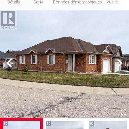
Détails
Carte
Données démographiques
Vue de la r
Previous
Next