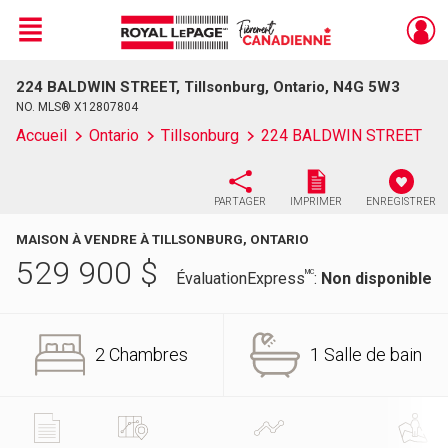
Menu
224 BALDWIN STREET, Tillsonburg, Ontario, N4G 5W3
Live
En Direct
NO. MLS® X12807804
Accueil
Ontario
Tillsonburg
224 BALDWIN STREET
PARTAGER
IMPRIMER
ENREGISTRER
MAISON À VENDRE À TILLSONBURG, ONTARIO
529 900
$
MC
ÉvaluationExpress
:
Non disponible
2 Chambres
1 Salle de bain