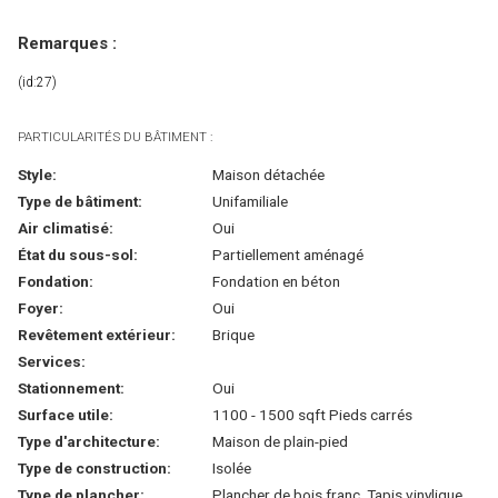
Remarques :
(id:27)
PARTICULARITÉS DU BÂTIMENT :
Style:
Maison détachée
Type de bâtiment:
Unifamiliale
Air climatisé:
Oui
État du sous-sol:
Partiellement aménagé
Fondation:
Fondation en béton
Foyer:
Oui
Revêtement extérieur:
Brique
Services:
Stationnement:
Oui
Surface utile:
1100 - 1500 sqft Pieds carrés
Type d'architecture:
Maison de plain-pied
Type de construction:
Isolée
Type de plancher:
Plancher de bois franc, Tapis vinylique,