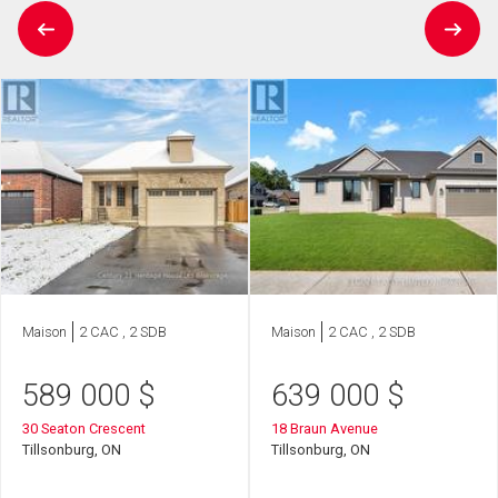
Maison
2 CAC , 2 SDB
Maison
2 CAC , 2 SDB
589 000
$
639 000
$
30 Seaton Crescent
18 Braun Avenue
Tillsonburg, ON
Tillsonburg, ON