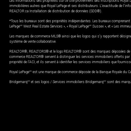
Les informations des propriétés sur ce site proviennent des inscriptions Royal 
immobilières autres que Royal LePage et ses distributeurs. L'exactitude de l'info
REALTOR.ca Installation de distribution de données (SDD®).
*Tous les bureaux sont des propriétés indépendantes. Les bureaux comprenant 
LePage
MD
West Real Estate Services », « Royal LePage
MD
Sussex », et « Les immeu
Les marques de commerce MLS® ainsi que les logos qui s'y rapportent désignent
système de vente collaborative.
REALTOR®, REALTORS® et le logo REALTOR® sont des marques déposées de REAL
commerce REALTOR® servent à distinguer les services immobiliers offerts par le
propriété de l'ACI, et ils servent à identifier les services immobiliers que fourni
Royal LePage
MD
est une marque de commerce déposée de la Banque Royale du Cana
Bridgemarq
MD
et ses logos / Services immobiliers Bridgemarq
MD
sont des marque