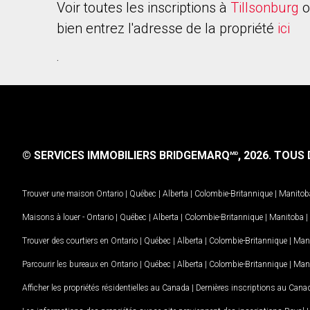
Voir toutes les inscriptions à
Tillsonburg
o
bien entrez l'adresse de la propriété
ici
.
© SERVICES IMMOBILIERS BRIDGEMARQ
, 2026.
TOUS D
MD
Trouver une maison
Ontario
|
Québec
|
Alberta
|
Colombie-Britannique
|
Manitob
Maisons à louer -
Ontario
|
Québec
|
Alberta
|
Colombie-Britannique
|
Manitoba
|
Trouver des courtiers en
Ontario
|
Québec
|
Alberta
|
Colombie-Britannique
|
Man
Parcourir les bureaux en
Ontario
|
Québec
|
Alberta
|
Colombie-Britannique
|
Man
Afficher les propriétés résidentielles au Canada
|
Dernières inscriptions au Cana