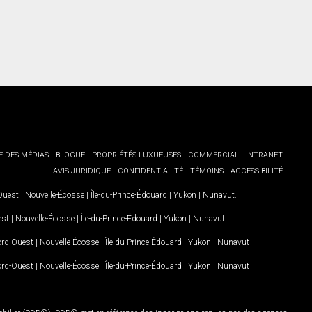
E DES MÉDIAS
BLOGUE
PROPRIÉTÉS LUXUEUSES
COMMERCIAL
INTRANET
AVIS JURIDIQUE
CONFIDENTIALITÉ
TÉMOINS
ACCESSIBILITÉ
-Ouest
|
Nouvelle-Écosse
|
Île-du-Prince-Édouard
|
Yukon
|
Nunavut
.
est
|
Nouvelle-Écosse
|
Île-du-Prince-Édouard
|
Yukon
|
Nunavut
.
Nord-Ouest
|
Nouvelle-Écosse
|
Île-du-Prince-Édouard
|
Yukon
|
Nunavut
Nord-Ouest
|
Nouvelle-Écosse
|
Île-du-Prince-Édouard
|
Yukon
|
Nunavut