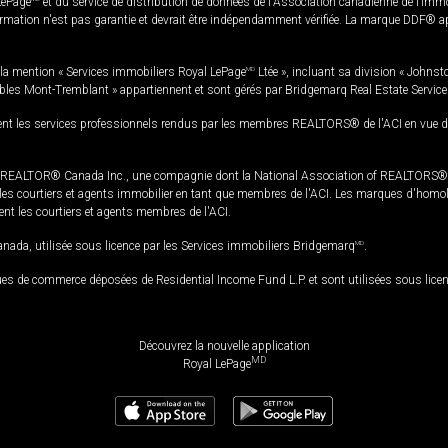
LePage
et du service de distribution de données de l'Association canadienne de l’im
rmation n'est pas garantie et devrait être indépendamment vérifiée. La marque DDF® appa
la mention « Services immobiliers Royal LePage
MD
Ltée », incluant sa division « Johnst
bles Mont-Tremblant » appartiennent et sont gérés par Bridgemarq Real Estate Servic
 les services professionnels rendus par les membres REALTORS® de l'ACI en vue de l'a
TOR® Canada Inc., une compagnie dont la National Association of REALTORS® et l'
s courtiers et agents immobilier en tant que membres de l'ACI. Les marques d'homolog
ssent les courtiers et agents membres de l'ACI.
da, utilisée sous licence par les Services immobiliers Bridgemarq
MD
.
s de commerce déposées de Residential Income Fund L.P. et sont utilisées sous lice
Découvrez la nouvelle application
MD
Royal LePage