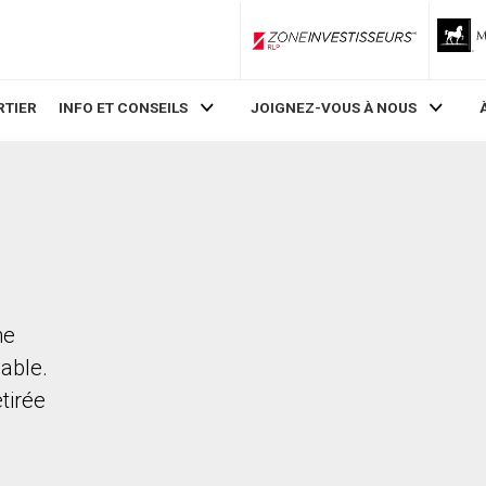
ZoneInvestisseurs RLP
RTIER
INFO ET CONSEILS
JOIGNEZ-VOUS À NOUS
ne
vable.
etirée