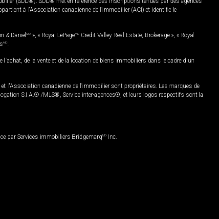
mobilier (SDD®). SDD® met en référence des inscriptions tenues par des agences
rtient à l'Association canadienne de l’immobilier (ACI) et identifie le
on & Daniel
MD
», « Royal LePage
MD
Credit Valley Real Estate, Brokerage », « Royal
es
MD
.
chat, de la vente et de la location de biens immobiliers dans le cadre d'un
Association canadienne de l’immobilier sont propriétaires. Les marques de
ation S.I.A.® /MLS®, Service inter-agences®, et leurs logos respectifs sont la
nce par Services immobiliers Bridgemarq
MD
Inc.