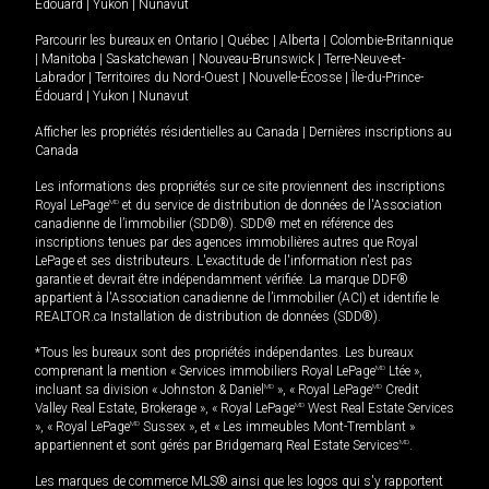
Édouard
|
Yukon
|
Nunavut
Parcourir les bureaux en
Ontario
|
Québec
|
Alberta
|
Colombie-Britannique
|
Manitoba
|
Saskatchewan
|
Nouveau-Brunswick
|
Terre-Neuve-et-
Labrador
|
Territoires du Nord-Ouest
|
Nouvelle-Écosse
|
Île-du-Prince-
Édouard
|
Yukon
|
Nunavut
Afficher les propriétés résidentielles au Canada
|
Dernières inscriptions au
Canada
Les informations des propriétés sur ce site proviennent des inscriptions
Royal LePage
MD
et du service de distribution de données de l'Association
canadienne de l’immobilier (SDD®). SDD® met en référence des
inscriptions tenues par des agences immobilières autres que Royal
LePage et ses distributeurs. L'exactitude de l'information n'est pas
garantie et devrait être indépendamment vérifiée. La marque DDF®
appartient à l'Association canadienne de l’immobilier (ACI) et identifie le
REALTOR.ca Installation de distribution de données (SDD®).
*Tous les bureaux sont des propriétés indépendantes. Les bureaux
comprenant la mention « Services immobiliers Royal LePage
MD
Ltée »,
incluant sa division « Johnston & Daniel
MD
», « Royal LePage
MD
Credit
Valley Real Estate, Brokerage », « Royal LePage
MD
West Real Estate Services
», « Royal LePage
MD
Sussex », et « Les immeubles Mont-Tremblant »
appartiennent et sont gérés par Bridgemarq Real Estate Services
MD
.
Les marques de commerce MLS® ainsi que les logos qui s'y rapportent