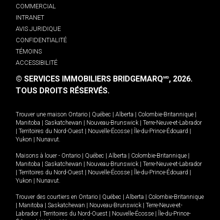
COMMERCIAL
INTRANET
AVIS JURIDIQUE
CONFIDENTIALITÉ
TÉMOINS
ACCESSIBILITÉ
© SERVICES IMMOBILIERS BRIDGEMARQ
, 2026.
MD
TOUS DROITS RÉSERVÉS.
Trouver une maison
Ontario
|
Québec
|
Alberta
|
Colombie-Britannique
|
Manitoba
|
Saskatchewan
|
Nouveau-Brunswick
|
Terre-Neuve-et-Labrador
|
Territoires du Nord-Ouest
|
Nouvelle-Écosse
|
Île-du-Prince-Édouard
|
Yukon
|
Nunavut
.
Maisons à louer -
Ontario
|
Québec
|
Alberta
|
Colombie-Britannique
|
Manitoba
|
Saskatchewan
|
Nouveau-Brunswick
|
Terre-Neuve-et-Labrador
|
Territoires du Nord-Ouest
|
Nouvelle-Écosse
|
Île-du-Prince-Édouard
|
Yukon
|
Nunavut
.
Trouver des courtiers en
Ontario
|
Québec
|
Alberta
|
Colombie-Britannique
|
Manitoba
|
Saskatchewan
|
Nouveau-Brunswick
|
Terre-Neuve-et-
Labrador
|
Territoires du Nord-Ouest
|
Nouvelle-Écosse
|
Île-du-Prince-