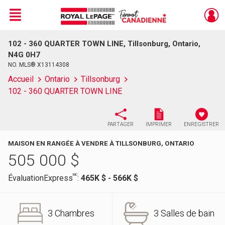
Menu
102 - 360 QUARTER TOWN LINE, Tillsonburg, Ontario,
Live
En Direct
N4G 0H7
NO. MLS® X13114308
Accueil
Ontario
Tillsonburg
102 - 360 QUARTER TOWN LINE
PARTAGER
IMPRIMER
ENREGISTRER
MAISON EN RANGÉE À VENDRE À TILLSONBURG, ONTARIO
505 000
$
MC
ÉvaluationExpress
:
465K $ - 566K $
3 Chambres
3 Salles de bain