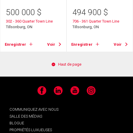
500 000
$
494 900
$
302 - 360 Quarter Town Line
706 - 361 Quarter Town Line
Tillsonburg, ON
Tillsonburg, ON
Enregistrer
Voir
Enregistrer
Voir
Haut de page
Facebook
LinkedIn
YouTube
Instagram
COMMUNIQUEZ AVEC NOUS
SALLE DES MÉDIAS
BLOGUE
PROPRIÉTÉS LUXUEUSES