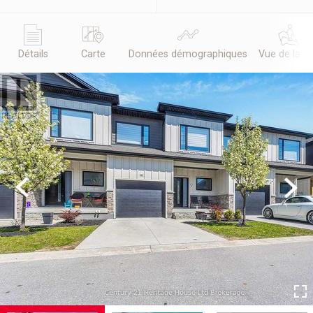
Détails
Carte
Données démographiques
Vue de la r
Previous
Next