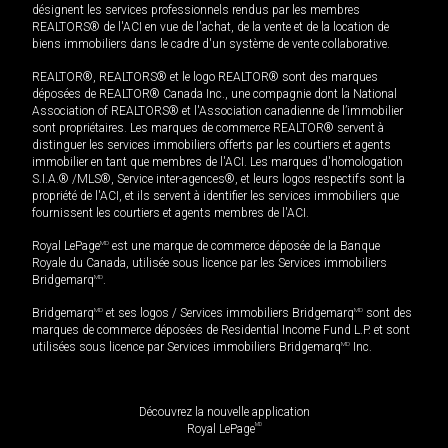
désignent les services professionnels rendus par les membres
REALTORS® de l'ACI en vue de l'achat, de la vente et de la location de
biens immobiliers dans le cadre d'un système de vente collaborative.
REALTOR®, REALTORS® et le logo REALTOR® sont des marques
déposées de REALTOR® Canada Inc., une compagnie dont la National
Association of REALTORS® et l'Association canadienne de l’immobilier
sont propriétaires. Les marques de commerce REALTOR® servent à
distinguer les services immobiliers offerts par les courtiers et agents
immobilier en tant que membres de l'ACI. Les marques d'homologation
S.I.A.® /MLS®, Service inter-agences®, et leurs logos respectifs sont la
propriété de l'ACI, et ils servent à identifier les services immobiliers que
fournissent les courtiers et agents membres de l'ACI.
Royal LePage
MD
est une marque de commerce déposée de la Banque
Royale du Canada, utilisée sous licence par les Services immobiliers
Bridgemarq
MD
.
Bridgemarq
MD
et ses logos / Services immobiliers Bridgemarq
MD
sont des
marques de commerce déposées de Residential Income Fund L.P. et sont
utilisées sous licence par Services immobiliers Bridgemarq
MD
Inc.
Découvrez la nouvelle application
MD
Royal LePage