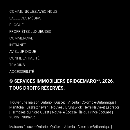
COMMUNIQUEZ AVEC NOUS
SALLE DES MÉDIAS
BLOGUE
PROPRIÉTÉS LUXUEUSES
COMMERCIAL
INTRANET
AVIS JURIDIQUE
CONFIDENTIALITÉ
TÉMOINS
ACCESSIBILITÉ
© SERVICES IMMOBILIERS BRIDGEMARQ
, 2026.
MD
TOUS DROITS RÉSERVÉS.
Trouver une maison
Ontario
|
Québec
|
Alberta
|
Colombie-Britannique
|
Manitoba
|
Saskatchewan
|
Nouveau-Brunswick
|
Terre-Neuve-et-Labrador
|
Territoires du Nord-Ouest
|
Nouvelle-Écosse
|
Île-du-Prince-Édouard
|
Yukon
|
Nunavut
.
Maisons à louer -
Ontario
|
Québec
|
Alberta
|
Colombie-Britannique
|