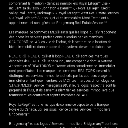
comprenant la mention « Services immobiliers Royal LePage
MD
Ltée »,
incluant sa division « Johnston & Daniel
MD
», « Royal LePage
MD
Credit
Valley Real Estate, Brokerage », « Royal LePage
MD
West Real Estate Services
», « Royal LePage
MD
Sussex », et « Les immeubles Mont-Tremblant »
appartiennent et sont gérés par Bridgemarq Real Estate Services
MD
.
Les marques de commerce MLS® ainsi que les logos qui s'y rapportent
désignent les services professionnels rendus par les membres
REALTORS® de l'ACI en vue de l'achat, de la vente et de la location de
biens immobiliers dans le cadre d'un système de vente collaborative.
REALTOR®, REALTORS® et le logo REALTOR® sont des marques
déposées de REALTOR® Canada Inc., une compagnie dont la National
Association of REALTORS® et l'Association canadienne de l’immobilier
sont propriétaires. Les marques de commerce REALTOR® servent à
distinguer les services immobiliers offerts par les courtiers et agents
immobilier en tant que membres de l'ACI. Les marques d'homologation
S.I.A.® /MLS®, Service inter-agences®, et leurs logos respectifs sont la
propriété de l'ACI, et ils servent à identifier les services immobiliers que
fournissent les courtiers et agents membres de l'ACI.
Royal LePage
MD
est une marque de commerce déposée de la Banque
Royale du Canada, utilisée sous licence par les Services immobiliers
Bridgemarq
MD
.
Bridgemarq
MD
et ses logos / Services immobiliers Bridgemarq
MD
sont des