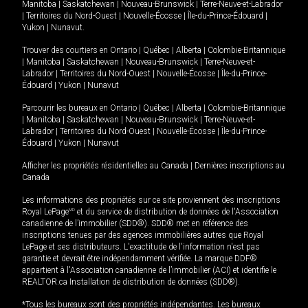
Manitoba
|
Saskatchewan
|
Nouveau-Brunswick
|
Terre-Neuve-et-Labrador
|
Territoires du Nord-Ouest
|
Nouvelle-Écosse
|
Île-du-Prince-Édouard
|
Yukon
|
Nunavut
.
Trouver des courtiers en
Ontario
|
Québec
|
Alberta
|
Colombie-Britannique
|
Manitoba
|
Saskatchewan
|
Nouveau-Brunswick
|
Terre-Neuve-et-
Labrador
|
Territoires du Nord-Ouest
|
Nouvelle-Écosse
|
Île-du-Prince-
Édouard
|
Yukon
|
Nunavut
Parcourir les bureaux en
Ontario
|
Québec
|
Alberta
|
Colombie-Britannique
|
Manitoba
|
Saskatchewan
|
Nouveau-Brunswick
|
Terre-Neuve-et-
Labrador
|
Territoires du Nord-Ouest
|
Nouvelle-Écosse
|
Île-du-Prince-
Édouard
|
Yukon
|
Nunavut
Afficher les propriétés résidentielles au Canada
|
Dernières inscriptions au
Canada
Les informations des propriétés sur ce site proviennent des inscriptions
Royal LePage
MD
et du service de distribution de données de l'Association
canadienne de l’immobilier (SDD®). SDD® met en référence des
inscriptions tenues par des agences immobilières autres que Royal
LePage et ses distributeurs. L'exactitude de l'information n'est pas
garantie et devrait être indépendamment vérifiée. La marque DDF®
appartient à l'Association canadienne de l’immobilier (ACI) et identifie le
REALTOR.ca Installation de distribution de données (SDD®).
*Tous les bureaux sont des propriétés indépendantes. Les bureaux