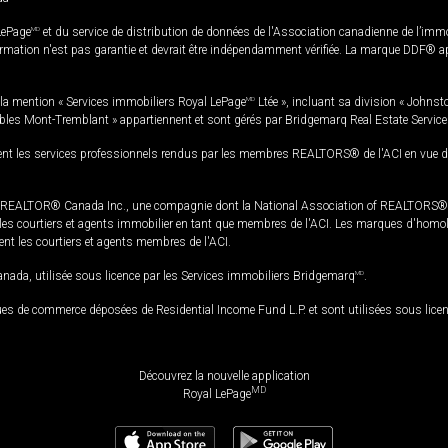
LePage
MD
et du service de distribution de données de l'Association canadienne de l’im
rmation n'est pas garantie et devrait être indépendamment vérifiée. La marque DDF® appa
la mention « Services immobiliers Royal LePage
MD
Ltée », incluant sa division « Johnst
bles Mont-Tremblant » appartiennent et sont gérés par Bridgemarq Real Estate Servic
 les services professionnels rendus par les membres REALTORS® de l'ACI en vue de l'a
TOR® Canada Inc., une compagnie dont la National Association of REALTORS® et l'
s courtiers et agents immobilier en tant que membres de l'ACI. Les marques d'homolog
ssent les courtiers et agents membres de l'ACI.
da, utilisée sous licence par les Services immobiliers Bridgemarq
MD
.
s de commerce déposées de Residential Income Fund L.P. et sont utilisées sous lice
Découvrez la nouvelle application
MD
Royal LePage