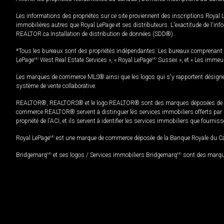
Les informations des propriétés sur ce site proviennent des inscriptions Royal 
immobilières autres que Royal LePage et ses distributeurs. L'exactitude de l'info
REALTOR.ca Installation de distribution de données (SDD®).
*Tous les bureaux sont des propriétés indépendantes. Les bureaux comprenant 
LePage
MD
West Real Estate Services », « Royal LePage
MD
Sussex », et « Les immeu
Les marques de commerce MLS® ainsi que les logos qui s'y rapportent désignent
système de vente collaborative.
REALTOR®, REALTORS® et le logo REALTOR® sont des marques déposées de REAL
commerce REALTOR® servent à distinguer les services immobiliers offerts par le
propriété de l'ACI, et ils servent à identifier les services immobiliers que fourni
Royal LePage
MD
est une marque de commerce déposée de la Banque Royale du Cana
Bridgemarq
MD
et ses logos / Services immobiliers Bridgemarq
MD
sont des marque