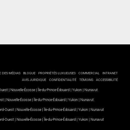
E DES MÉDIAS
BLOGUE
PROPRIÉTÉS LUXUEUSES
COMMERCIAL
INTRANET
AVIS JURIDIQUE
CONFIDENTIALITÉ
TÉMOINS
ACCESSIBILITÉ
-Ouest
|
Nouvelle-Écosse
|
Île-du-Prince-Édouard
|
Yukon
|
Nunavut
.
est
|
Nouvelle-Écosse
|
Île-du-Prince-Édouard
|
Yukon
|
Nunavut
.
Nord-Ouest
|
Nouvelle-Écosse
|
Île-du-Prince-Édouard
|
Yukon
|
Nunavut
Nord-Ouest
|
Nouvelle-Écosse
|
Île-du-Prince-Édouard
|
Yukon
|
Nunavut