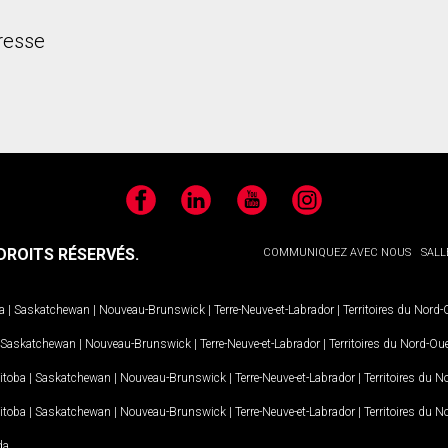
dresse
Facebook
LinkedIn
YouTube
Instagram
ROITS RÉSERVÉS.
COMMUNIQUEZ AVEC NOUS
SALL
a
|
Saskatchewan
|
Nouveau-Brunswick
|
Terre-Neuve-et-Labrador
|
Territoires du Nord
Saskatchewan
|
Nouveau-Brunswick
|
Terre-Neuve-et-Labrador
|
Territoires du Nord-Ou
itoba
|
Saskatchewan
|
Nouveau-Brunswick
|
Terre-Neuve-et-Labrador
|
Territoires du 
itoba
|
Saskatchewan
|
Nouveau-Brunswick
|
Terre-Neuve-et-Labrador
|
Territoires du 
da