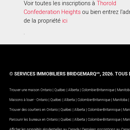
Voir toutes les inscriptions à
Thorold
Confederation Heights
ou bien entrez l'a
de la propriété
ici
.
© SERVICES IMMOBILIERS BRIDGEMARQ
, 2026.
TOUS D
MD
Trouver une maison
Ontario
|
Québec
|
Alberta
|
Colombie-Britannique
|
Manitob
Maisons à louer -
Ontario
|
Québec
|
Alberta
|
Colombie-Britannique
|
Manitoba
|
Trouver des courtiers en
Ontario
|
Québec
|
Alberta
|
Colombie-Britannique
|
Man
Parcourir les bureaux en
Ontario
|
Québec
|
Alberta
|
Colombie-Britannique
|
Man
Afficher les propriétés résidentielles au Canada
|
Dernières inscriptions au Cana