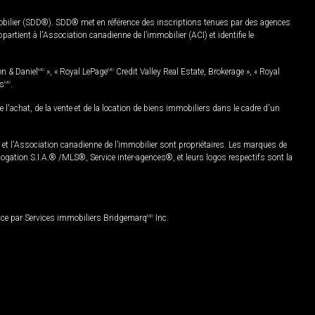
mobilier (SDD®). SDD® met en référence des inscriptions tenues par des agences
rtient à l'Association canadienne de l’immobilier (ACI) et identifie le
on & Daniel
MD
», « Royal LePage
MD
Credit Valley Real Estate, Brokerage », « Royal
es
MD
.
chat, de la vente et de la location de biens immobiliers dans le cadre d'un
Association canadienne de l’immobilier sont propriétaires. Les marques de
ation S.I.A.® /MLS®, Service inter-agences®, et leurs logos respectifs sont la
nce par Services immobiliers Bridgemarq
MD
Inc.