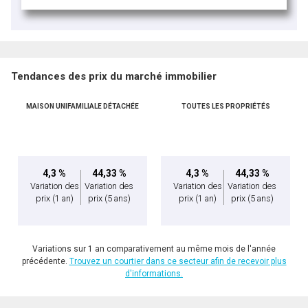
Tendances des prix du marché immobilier
MAISON UNIFAMILIALE DÉTACHÉE
TOUTES LES PROPRIÉTÉS
4,3 %
44,33 %
4,3 %
44,33 %
Variation des
Variation des
Variation des
Variation des
prix
(1 an)
prix
(5 ans)
prix
(1 an)
prix
(5 ans)
Variations sur 1 an comparativement au même mois de l'année
précédente.
Trouvez un courtier dans ce secteur afin de recevoir plus
d'informations.