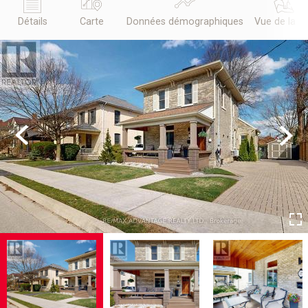
Détails
Carte
Données démographiques
Vue de la r
Previous
Next