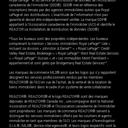
Royal LePage
et du service de distribution de données de l'Association
canadienne de l’immobilier (SDD®). SDD® met en référence des
inscriptions tenues par des agences immobilières autres que Royal
LePage et ses distributeurs. L'exactitude de l'information n'est pas
garantie et devrait être indépendamment vérifiée. La marque DDF®
appartient à l'Association canadienne de l’immobilier (ACI) et identifie le
REALTOR.ca Installation de distribution de données (SDD®).
*Tous les bureaux sont des propriétés indépendantes. Les bureaux
comprenant la mention « Services immobiliers Royal LePage
MD
Ltée »,
incluant sa division « Johnston & Daniel
MD
», « Royal LePage
MD
Credit
Valley Real Estate, Brokerage », « Royal LePage
MD
West Real Estate Services
», « Royal LePage
MD
Sussex », et « Les immeubles Mont-Tremblant »
appartiennent et sont gérés par Bridgemarq Real Estate Services
MD
.
Les marques de commerce MLS® ainsi que les logos qui s'y rapportent
désignent les services professionnels rendus par les membres
REALTORS® de l'ACI en vue de l'achat, de la vente et de la location de
biens immobiliers dans le cadre d'un système de vente collaborative.
REALTOR®, REALTORS® et le logo REALTOR® sont des marques
déposées de REALTOR® Canada Inc., une compagnie dont la National
Association of REALTORS® et l'Association canadienne de l’immobilier
sont propriétaires. Les marques de commerce REALTOR® servent à
distinguer les services immobiliers offerts par les courtiers et agents
immobilier en tant que membres de l'ACI. Les marques d'homologation
S.I.A.® /MLS®, Service inter-agences®, et leurs logos respectifs sont la