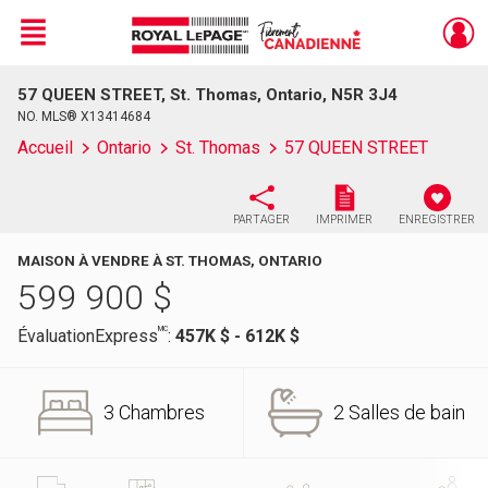
Menu
57 QUEEN STREET, St. Thomas, Ontario, N5R 3J4
Live
En Direct
NO. MLS® X13414684
Accueil
Ontario
St. Thomas
57 QUEEN STREET
PARTAGER
IMPRIMER
ENREGISTRER
MAISON À VENDRE À ST. THOMAS, ONTARIO
599 900
$
MC
ÉvaluationExpress
:
457K $ - 612K $
3 Chambres
2 Salles de bain