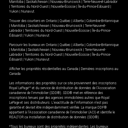
Manitoba
|
Saskatchewan
|
Nouveau-Brunswick
|
Terre-Neuve-et-Labrador
|
Territoires du Nord-Ouest
|
Nouvelle-Écosse
|
Île-du-Prince-Édouard
|
Yukon
|
Nunavut
.
Trouver des courtiers en
Ontario
|
Québec
|
Alberta
|
Colombie-Britannique
|
Manitoba
|
Saskatchewan
|
Nouveau-Brunswick
|
Terre-Neuve-et-
Labrador
|
Territoires du Nord-Ouest
|
Nouvelle-Écosse
|
Île-du-Prince-
Édouard
|
Yukon
|
Nunavut
Parcourir les bureaux en
Ontario
|
Québec
|
Alberta
|
Colombie-Britannique
|
Manitoba
|
Saskatchewan
|
Nouveau-Brunswick
|
Terre-Neuve-et-
Labrador
|
Territoires du Nord-Ouest
|
Nouvelle-Écosse
|
Île-du-Prince-
Édouard
|
Yukon
|
Nunavut
Afficher les propriétés résidentielles au Canada
|
Dernières inscriptions au
Canada
Les informations des propriétés sur ce site proviennent des inscriptions
Royal LePage
MD
et du service de distribution de données de l'Association
canadienne de l’immobilier (SDD®). SDD® met en référence des
inscriptions tenues par des agences immobilières autres que Royal
LePage et ses distributeurs. L'exactitude de l'information n'est pas
garantie et devrait être indépendamment vérifiée. La marque DDF®
appartient à l'Association canadienne de l’immobilier (ACI) et identifie le
REALTOR.ca Installation de distribution de données (SDD®).
*Tous les bureaux sont des propriétés indépendantes. Les bureaux