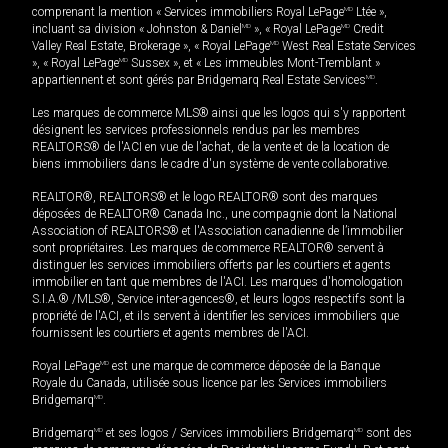
comprenant la mention « Services immobiliers Royal LePage
MD
Ltée »,
incluant sa division « Johnston & Daniel
MD
», « Royal LePage
MD
Credit
Valley Real Estate, Brokerage », « Royal LePage
MD
West Real Estate Services
», « Royal LePage
MD
Sussex », et « Les immeubles Mont-Tremblant »
appartiennent et sont gérés par Bridgemarq Real Estate Services
MD
.
Les marques de commerce MLS® ainsi que les logos qui s'y rapportent
désignent les services professionnels rendus par les membres
REALTORS® de l'ACI en vue de l'achat, de la vente et de la location de
biens immobiliers dans le cadre d'un système de vente collaborative.
REALTOR®, REALTORS® et le logo REALTOR® sont des marques
déposées de REALTOR® Canada Inc., une compagnie dont la National
Association of REALTORS® et l'Association canadienne de l’immobilier
sont propriétaires. Les marques de commerce REALTOR® servent à
distinguer les services immobiliers offerts par les courtiers et agents
immobilier en tant que membres de l'ACI. Les marques d'homologation
S.I.A.® /MLS®, Service inter-agences®, et leurs logos respectifs sont la
propriété de l'ACI, et ils servent à identifier les services immobiliers que
fournissent les courtiers et agents membres de l'ACI.
Royal LePage
MD
est une marque de commerce déposée de la Banque
Royale du Canada, utilisée sous licence par les Services immobiliers
Bridgemarq
MD
.
Bridgemarq
MD
et ses logos / Services immobiliers Bridgemarq
MD
sont des