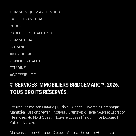
COMMUNIQUEZ AVEC NOUS
SALLE DES MÉDIAS
BLOGUE
PROPRIÉTÉS LUXUEUSES
COMMERCIAL
INTRANET
AVIS JURIDIQUE
CONFIDENTIALITÉ
TÉMOINS
ACCESSIBILITÉ
© SERVICES IMMOBILIERS BRIDGEMARQ
, 2026.
MD
TOUS DROITS RÉSERVÉS.
Trouver une maison
Ontario
|
Québec
|
Alberta
|
Colombie-Britannique
|
Manitoba
|
Saskatchewan
|
Nouveau-Brunswick
|
Terre-Neuve-et-Labrador
|
Territoires du Nord-Ouest
|
Nouvelle-Écosse
|
Île-du-Prince-Édouard
|
Yukon
|
Nunavut
.
Maisons à louer -
Ontario
|
Québec
|
Alberta
|
Colombie-Britannique
|