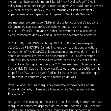
incluant sa division « Johnston & Daniel
MD
», « Royal LePage
MD
Credit
Valley Real Estate, Brokerage », « Royal LePage
MD
West Real Estate Services
», « Royal LePage
MD
Sussex », et « Les immeubles Mont-Tremblant »
appartiennent et sont gérés par Bridgemarq Real Estate Services
MD
.
Les marques de commerce MLS® ainsi que les logos qui s'y rapportent
désignent les services professionnels rendus par les membres
REALTORS® de l'ACI en vue de l'achat, de la vente et de la location de
biens immobiliers dans le cadre d'un système de vente collaborative.
REALTOR®, REALTORS® et le logo REALTOR® sont des marques
déposées de REALTOR® Canada Inc., une compagnie dont la National
Association of REALTORS® et l'Association canadienne de l’immobilier
sont propriétaires. Les marques de commerce REALTOR® servent à
distinguer les services immobiliers offerts par les courtiers et agents
immobilier en tant que membres de l'ACI. Les marques d'homologation
S.I.A.® /MLS®, Service inter-agences®, et leurs logos respectifs sont la
propriété de l'ACI, et ils servent à identifier les services immobiliers que
fournissent les courtiers et agents membres de l'ACI.
Royal LePage
MD
est une marque de commerce déposée de la Banque
Royale du Canada, utilisée sous licence par les Services immobiliers
Bridgemarq
MD
.
Bridgemarq
MD
et ses logos / Services immobiliers Bridgemarq
MD
sont des
marques de commerce déposées de Residential Income Fund L.P. et sont
utilisées sous licence par Services immobiliers Bridgemarq
MD
Inc.