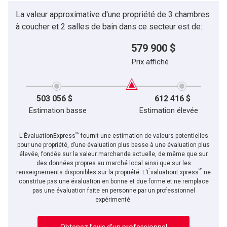
La valeur approximative d'une propriété de 3 chambres
En cliquant sur le bouton « soumettre », vous consentez à nos conditions d'utilisation et
Message
vous nous fournissez l'autorisation écrite de communiquer avec vous.
à coucher et 2 salles de bain dans ce secteur est de:
579 900 $
Prix affiché
503 056 $
612 416 $
Estimation basse
Estimation élevée
MC
L'ÉvaluationExpress
fournit une estimation de valeurs potentielles
pour une propriété, d’une évaluation plus basse à une évaluation plus
élevée, fondée sur la valeur marchande actuelle, de même que sur
des données propres au marché local ainsi que sur les
MC
En cliquant sur le bouton « soumettre », vous consentez à nos conditions d'utilisation et
renseignements disponibles sur la propriété. L'ÉvaluationExpress
ne
vous nous fournissez l'autorisation écrite de communiquer avec vous.
constitue pas une évaluation en bonne et due forme et ne remplace
pas une évaluation faite en personne par un professionnel
expérimenté.