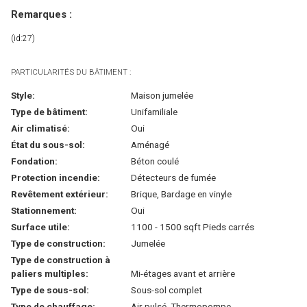
Remarques :
(id:27)
PARTICULARITÉS DU BÂTIMENT :
Style:
Maison jumelée
Type de bâtiment:
Unifamiliale
Air climatisé:
Oui
État du sous-sol:
Aménagé
Fondation:
Béton coulé
Protection incendie:
Détecteurs de fumée
Revêtement extérieur:
Brique, Bardage en vinyle
Stationnement:
Oui
Surface utile:
1100 - 1500 sqft Pieds carrés
Type de construction:
Jumelée
Type de construction à
paliers multiples:
Mi-étages avant et arrière
Type de sous-sol:
Sous-sol complet
Type de chauffage:
Air pulsé, Thermopompe