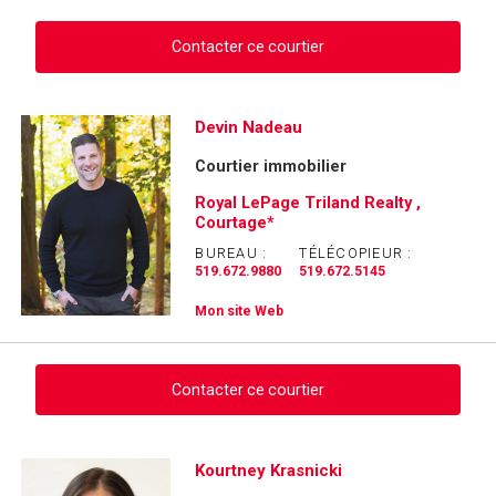
Contacter ce courtier
Demander des infos sur cette inscription
Devin Nadeau
Courtier immobilier
Prénom
et
Royal LePage Triland Realty ,
Nom
Courtage*
Courriel
BUREAU :
TÉLÉCOPIEUR :
519.672.9880
519.672.5145
Téléphone
(Optionnel)
Mon site Web
Message
Contacter ce courtier
Demander des infos sur cette inscription
Kourtney Krasnicki