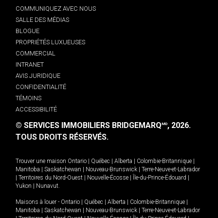
COMMUNIQUEZ AVEC NOUS
SALLE DES MÉDIAS
BLOGUE
PROPRIÉTÉS LUXUEUSES
COMMERCIAL
INTRANET
AVIS JURIDIQUE
CONFIDENTIALITÉ
TÉMOINS
ACCESSIBILITÉ
© SERVICES IMMOBILIERS BRIDGEMARQ
, 2026.
MD
TOUS DROITS RÉSERVÉS.
Trouver une maison
Ontario
|
Québec
|
Alberta
|
Colombie-Britannique
|
Manitoba
|
Saskatchewan
|
Nouveau-Brunswick
|
Terre-Neuve-et-Labrador
|
Territoires du Nord-Ouest
|
Nouvelle-Écosse
|
Île-du-Prince-Édouard
|
Yukon
|
Nunavut
.
Maisons à louer -
Ontario
|
Québec
|
Alberta
|
Colombie-Britannique
|
Manitoba
|
Saskatchewan
|
Nouveau-Brunswick
|
Terre-Neuve-et-Labrador