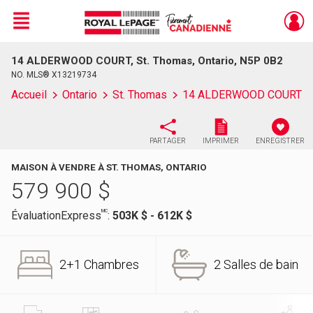
Menu
14 ALDERWOOD COURT, St. Thomas, Ontario, N5P 0B2
Live
En Direct
NO. MLS® X13219734
Accueil
Ontario
St. Thomas
14 ALDERWOOD COURT
PARTAGER
IMPRIMER
ENREGISTRER
MAISON À VENDRE À ST. THOMAS, ONTARIO
579 900
$
MC
ÉvaluationExpress
:
503K $ - 612K $
2+1 Chambres
2 Salles de bain