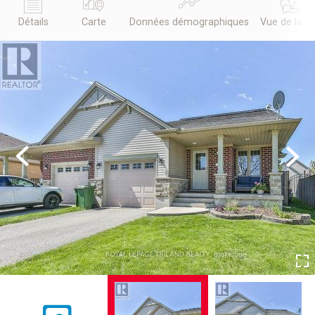
Détails
Carte
Données démographiques
Vue de la r
Previous
Next