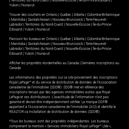
|
Territoires du Nord-Ouest
|
Nouvelle-Écosse
|
Île-du-Prince-Édouard
|
Yukon
|
Nunavut
.
Trouver des courtiers en
Ontario
|
Québec
|
Alberta
|
Colombie-Britannique
|
Manitoba
|
Saskatchewan
|
Nouveau-Brunswick
|
Terre-Neuve-et-
Labrador
|
Territoires du Nord-Ouest
|
Nouvelle-Écosse
|
Île-du-Prince-
Édouard
|
Yukon
|
Nunavut
Parcourir les bureaux en
Ontario
|
Québec
|
Alberta
|
Colombie-Britannique
|
Manitoba
|
Saskatchewan
|
Nouveau-Brunswick
|
Terre-Neuve-et-
Labrador
|
Territoires du Nord-Ouest
|
Nouvelle-Écosse
|
Île-du-Prince-
Édouard
|
Yukon
|
Nunavut
Afficher les propriétés résidentielles au Canada
|
Dernières inscriptions au
Canada
Les informations des propriétés sur ce site proviennent des inscriptions
Royal LePage
MD
et du service de distribution de données de l'Association
canadienne de l’immobilier (SDD®). SDD® met en référence des
inscriptions tenues par des agences immobilières autres que Royal
LePage et ses distributeurs. L'exactitude de l'information n'est pas
garantie et devrait être indépendamment vérifiée. La marque DDF®
appartient à l'Association canadienne de l’immobilier (ACI) et identifie le
REALTOR.ca Installation de distribution de données (SDD®).
*Tous les bureaux sont des propriétés indépendantes. Les bureaux
comprenant la mention « Services immobiliers Royal LePage
MD
Ltée »,