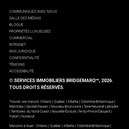
COMMUNIQUEZ AVEC NOUS
SALLE DES MÉDIAS
BLOGUE
PROPRIÉTÉS LUXUEUSES
COMMERCIAL
INTRANET
AVIS JURIDIQUE
CONFIDENTIALITÉ
TÉMOINS
ACCESSIBILITÉ
© SERVICES IMMOBILIERS BRIDGEMARQ
, 2026.
MD
TOUS DROITS RÉSERVÉS.
Trouver une maison
Ontario
|
Québec
|
Alberta
|
Colombie-Britannique
|
Manitoba
|
Saskatchewan
|
Nouveau-Brunswick
|
Terre-Neuve-et-Labrador
|
Territoires du Nord-Ouest
|
Nouvelle-Écosse
|
Île-du-Prince-Édouard
|
Yukon
|
Nunavut
.
Maisons à louer -
Ontario
|
Québec
|
Alberta
|
Colombie-Britannique
|