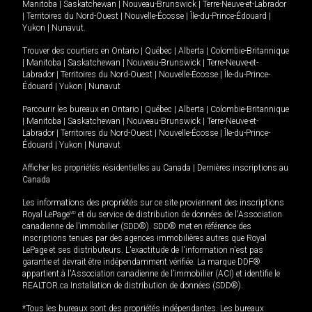
Manitoba
|
Saskatchewan
|
Nouveau-Brunswick
|
Terre-Neuve-et-Labrador
|
Territoires du Nord-Ouest
|
Nouvelle-Écosse
|
Île-du-Prince-Édouard
|
Yukon
|
Nunavut
.
Trouver des courtiers en
Ontario
|
Québec
|
Alberta
|
Colombie-Britannique
|
Manitoba
|
Saskatchewan
|
Nouveau-Brunswick
|
Terre-Neuve-et-
Labrador
|
Territoires du Nord-Ouest
|
Nouvelle-Écosse
|
Île-du-Prince-
Édouard
|
Yukon
|
Nunavut
Parcourir les bureaux en
Ontario
|
Québec
|
Alberta
|
Colombie-Britannique
|
Manitoba
|
Saskatchewan
|
Nouveau-Brunswick
|
Terre-Neuve-et-
Labrador
|
Territoires du Nord-Ouest
|
Nouvelle-Écosse
|
Île-du-Prince-
Édouard
|
Yukon
|
Nunavut
Afficher les propriétés résidentielles au Canada
|
Dernières inscriptions au
Canada
Les informations des propriétés sur ce site proviennent des inscriptions
Royal LePage
MD
et du service de distribution de données de l'Association
canadienne de l’immobilier (SDD®). SDD® met en référence des
inscriptions tenues par des agences immobilières autres que Royal
LePage et ses distributeurs. L'exactitude de l'information n'est pas
garantie et devrait être indépendamment vérifiée. La marque DDF®
appartient à l'Association canadienne de l’immobilier (ACI) et identifie le
REALTOR.ca Installation de distribution de données (SDD®).
*Tous les bureaux sont des propriétés indépendantes. Les bureaux