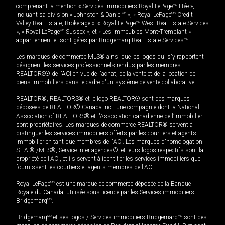
comprenant la mention « Services immobiliers Royal LePage
MD
Ltée »,
incluant sa division « Johnston & Daniel
MD
», « Royal LePage
MD
Credit
Valley Real Estate, Brokerage », « Royal LePage
MD
West Real Estate Services
», « Royal LePage
MD
Sussex », et « Les immeubles Mont-Tremblant »
appartiennent et sont gérés par Bridgemarq Real Estate Services
MD
.
Les marques de commerce MLS® ainsi que les logos qui s'y rapportent
désignent les services professionnels rendus par les membres
REALTORS® de l'ACI en vue de l'achat, de la vente et de la location de
biens immobiliers dans le cadre d'un système de vente collaborative.
REALTOR®, REALTORS® et le logo REALTOR® sont des marques
déposées de REALTOR® Canada Inc., une compagnie dont la National
Association of REALTORS® et l'Association canadienne de l’immobilier
sont propriétaires. Les marques de commerce REALTOR® servent à
distinguer les services immobiliers offerts par les courtiers et agents
immobilier en tant que membres de l'ACI. Les marques d'homologation
S.I.A.® /MLS®, Service inter-agences®, et leurs logos respectifs sont la
propriété de l'ACI, et ils servent à identifier les services immobiliers que
fournissent les courtiers et agents membres de l'ACI.
Royal LePage
MD
est une marque de commerce déposée de la Banque
Royale du Canada, utilisée sous licence par les Services immobiliers
Bridgemarq
MD
.
Bridgemarq
MD
et ses logos / Services immobiliers Bridgemarq
MD
sont des