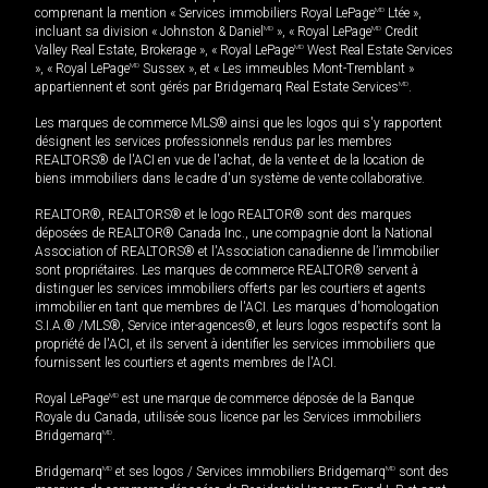
comprenant la mention « Services immobiliers Royal LePage
MD
Ltée »,
incluant sa division « Johnston & Daniel
MD
», « Royal LePage
MD
Credit
Valley Real Estate, Brokerage », « Royal LePage
MD
West Real Estate Services
», « Royal LePage
MD
Sussex », et « Les immeubles Mont-Tremblant »
appartiennent et sont gérés par Bridgemarq Real Estate Services
MD
.
Les marques de commerce MLS® ainsi que les logos qui s'y rapportent
désignent les services professionnels rendus par les membres
REALTORS® de l'ACI en vue de l'achat, de la vente et de la location de
biens immobiliers dans le cadre d'un système de vente collaborative.
REALTOR®, REALTORS® et le logo REALTOR® sont des marques
déposées de REALTOR® Canada Inc., une compagnie dont la National
Association of REALTORS® et l'Association canadienne de l’immobilier
sont propriétaires. Les marques de commerce REALTOR® servent à
distinguer les services immobiliers offerts par les courtiers et agents
immobilier en tant que membres de l'ACI. Les marques d'homologation
S.I.A.® /MLS®, Service inter-agences®, et leurs logos respectifs sont la
propriété de l'ACI, et ils servent à identifier les services immobiliers que
fournissent les courtiers et agents membres de l'ACI.
Royal LePage
MD
est une marque de commerce déposée de la Banque
Royale du Canada, utilisée sous licence par les Services immobiliers
Bridgemarq
MD
.
Bridgemarq
MD
et ses logos / Services immobiliers Bridgemarq
MD
sont des