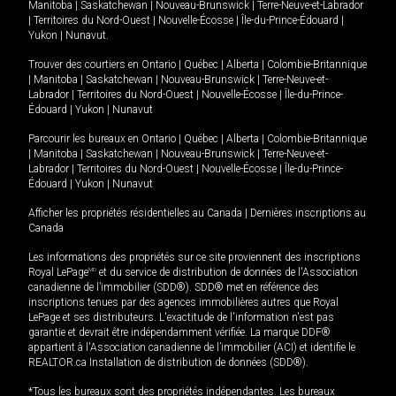
Manitoba
|
Saskatchewan
|
Nouveau-Brunswick
|
Terre-Neuve-et-Labrador
|
Territoires du Nord-Ouest
|
Nouvelle-Écosse
|
Île-du-Prince-Édouard
|
Yukon
|
Nunavut
.
Trouver des courtiers en
Ontario
|
Québec
|
Alberta
|
Colombie-Britannique
|
Manitoba
|
Saskatchewan
|
Nouveau-Brunswick
|
Terre-Neuve-et-
Labrador
|
Territoires du Nord-Ouest
|
Nouvelle-Écosse
|
Île-du-Prince-
Édouard
|
Yukon
|
Nunavut
Parcourir les bureaux en
Ontario
|
Québec
|
Alberta
|
Colombie-Britannique
|
Manitoba
|
Saskatchewan
|
Nouveau-Brunswick
|
Terre-Neuve-et-
Labrador
|
Territoires du Nord-Ouest
|
Nouvelle-Écosse
|
Île-du-Prince-
Édouard
|
Yukon
|
Nunavut
Afficher les propriétés résidentielles au Canada
|
Dernières inscriptions au
Canada
Les informations des propriétés sur ce site proviennent des inscriptions
Royal LePage
MD
et du service de distribution de données de l'Association
canadienne de l’immobilier (SDD®). SDD® met en référence des
inscriptions tenues par des agences immobilières autres que Royal
LePage et ses distributeurs. L'exactitude de l'information n'est pas
garantie et devrait être indépendamment vérifiée. La marque DDF®
appartient à l'Association canadienne de l’immobilier (ACI) et identifie le
REALTOR.ca Installation de distribution de données (SDD®).
*Tous les bureaux sont des propriétés indépendantes. Les bureaux