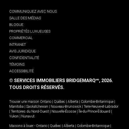
COMMUNIQUEZ AVEC NOUS
SALLE DES MÉDIAS
BLOGUE
PROPRIÉTÉS LUXUEUSES
COMMERCIAL
INTRANET
AVIS JURIDIQUE
CONFIDENTIALITÉ
TÉMOINS
ACCESSIBILITÉ
© SERVICES IMMOBILIERS BRIDGEMARQ
, 2026.
MD
TOUS DROITS RÉSERVÉS.
Trouver une maison
Ontario
|
Québec
|
Alberta
|
Colombie-Britannique
|
Manitoba
|
Saskatchewan
|
Nouveau-Brunswick
|
Terre-Neuve-et-Labrador
|
Territoires du Nord-Ouest
|
Nouvelle-Écosse
|
Île-du-Prince-Édouard
|
Yukon
|
Nunavut
.
Maisons à louer -
Ontario
|
Québec
|
Alberta
|
Colombie-Britannique
|