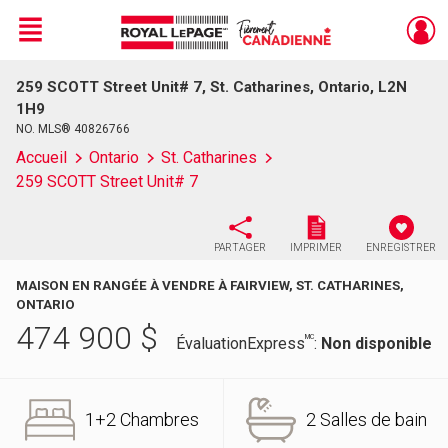
Menu
259 SCOTT Street Unit# 7, St. Catharines, Ontario, L2N
Live
En Direct
1H9
NO. MLS® 40826766
Accueil
Ontario
St. Catharines
259 SCOTT Street Unit# 7
PARTAGER
IMPRIMER
ENREGISTRER
MAISON EN RANGÉE À VENDRE À FAIRVIEW, ST. CATHARINES,
ONTARIO
474 900
$
MC
ÉvaluationExpress
:
Non disponible
1+2 Chambres
2 Salles de bain