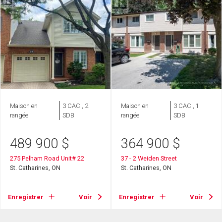
Maison en
3 CAC , 2
Maison en
3 CAC , 1
rangée
SDB
rangée
SDB
489 900
$
364 900
$
275 Pelham Road Unit# 22
37 - 2 Weiden Street
St. Catharines, ON
St. Catharines, ON
Enregistrer
Voir
Enregistrer
Voir