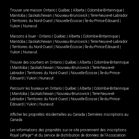
Trouver une maison
Ontario
|
Québec
|
Alberta
|
Colombie-Britannique
|
Manitoba
|
Saskatchewan
|
Nouveau-Brunswick
|
Terre-Neuve-et-Labrador
|
Territoires du Nord-Ouest
|
Nouvelle-Écosse
|
Île-du-Prince-Édouard
|
Yukon
|
Nunavut
.
Maisons à louer -
Ontario
|
Québec
|
Alberta
|
Colombie-Britannique
|
Manitoba
|
Saskatchewan
|
Nouveau-Brunswick
|
Terre-Neuve-et-Labrador
|
Territoires du Nord-Ouest
|
Nouvelle-Écosse
|
Île-du-Prince-Édouard
|
Yukon
|
Nunavut
.
Trouver des courtiers en
Ontario
|
Québec
|
Alberta
|
Colombie-Britannique
|
Manitoba
|
Saskatchewan
|
Nouveau-Brunswick
|
Terre-Neuve-et-
Labrador
|
Territoires du Nord-Ouest
|
Nouvelle-Écosse
|
Île-du-Prince-
Édouard
|
Yukon
|
Nunavut
Parcourir les bureaux en
Ontario
|
Québec
|
Alberta
|
Colombie-Britannique
|
Manitoba
|
Saskatchewan
|
Nouveau-Brunswick
|
Terre-Neuve-et-
Labrador
|
Territoires du Nord-Ouest
|
Nouvelle-Écosse
|
Île-du-Prince-
Édouard
|
Yukon
|
Nunavut
Afficher les propriétés résidentielles au Canada
|
Dernières inscriptions au
Canada
Les informations des propriétés sur ce site proviennent des inscriptions
Royal LePage
MD
et du service de distribution de données de l'Association