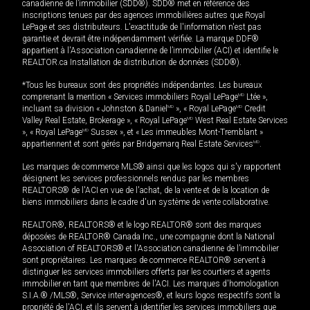
canadienne de l’immobilier (SDD®). SDD® met en référence des
inscriptions tenues par des agences immobilières autres que Royal
LePage et ses distributeurs. L'exactitude de l'information n'est pas
garantie et devrait être indépendamment vérifiée. La marque DDF®
appartient à l'Association canadienne de l’immobilier (ACI) et identifie le
REALTOR.ca Installation de distribution de données (SDD®).
*Tous les bureaux sont des propriétés indépendantes. Les bureaux
comprenant la mention « Services immobiliers Royal LePage
MD
Ltée »,
incluant sa division « Johnston & Daniel
MD
», « Royal LePage
MD
Credit
Valley Real Estate, Brokerage », « Royal LePage
MD
West Real Estate Services
», « Royal LePage
MD
Sussex », et « Les immeubles Mont-Tremblant »
appartiennent et sont gérés par Bridgemarq Real Estate Services
MD
.
Les marques de commerce MLS® ainsi que les logos qui s'y rapportent
désignent les services professionnels rendus par les membres
REALTORS® de l'ACI en vue de l'achat, de la vente et de la location de
biens immobiliers dans le cadre d'un système de vente collaborative.
REALTOR®, REALTORS® et le logo REALTOR® sont des marques
déposées de REALTOR® Canada Inc., une compagnie dont la National
Association of REALTORS® et l'Association canadienne de l’immobilier
sont propriétaires. Les marques de commerce REALTOR® servent à
distinguer les services immobiliers offerts par les courtiers et agents
immobilier en tant que membres de l'ACI. Les marques d'homologation
S.I.A.® /MLS®, Service inter-agences®, et leurs logos respectifs sont la
propriété de l'ACI, et ils servent à identifier les services immobiliers que