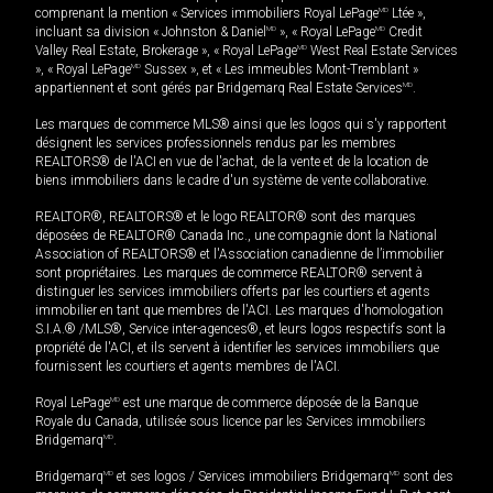
comprenant la mention « Services immobiliers Royal LePage
MD
Ltée »,
incluant sa division « Johnston & Daniel
MD
», « Royal LePage
MD
Credit
Valley Real Estate, Brokerage », « Royal LePage
MD
West Real Estate Services
», « Royal LePage
MD
Sussex », et « Les immeubles Mont-Tremblant »
appartiennent et sont gérés par Bridgemarq Real Estate Services
MD
.
Les marques de commerce MLS® ainsi que les logos qui s'y rapportent
désignent les services professionnels rendus par les membres
REALTORS® de l'ACI en vue de l'achat, de la vente et de la location de
biens immobiliers dans le cadre d'un système de vente collaborative.
REALTOR®, REALTORS® et le logo REALTOR® sont des marques
déposées de REALTOR® Canada Inc., une compagnie dont la National
Association of REALTORS® et l'Association canadienne de l’immobilier
sont propriétaires. Les marques de commerce REALTOR® servent à
distinguer les services immobiliers offerts par les courtiers et agents
immobilier en tant que membres de l'ACI. Les marques d'homologation
S.I.A.® /MLS®, Service inter-agences®, et leurs logos respectifs sont la
propriété de l'ACI, et ils servent à identifier les services immobiliers que
fournissent les courtiers et agents membres de l'ACI.
Royal LePage
MD
est une marque de commerce déposée de la Banque
Royale du Canada, utilisée sous licence par les Services immobiliers
Bridgemarq
MD
.
Bridgemarq
MD
et ses logos / Services immobiliers Bridgemarq
MD
sont des