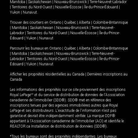
Manitoba
|
Saskatchewan
|
Nouveau-Brunswick
|
Terre-Neuve-et-Labrador
|
Territoires du Nord-Ouest
|
Nouvelle-Écosse
|
Île-du-Prince-Édouard
|
Yukon
|
Nunavut
.
Trouver des courtiers en
Ontario
|
Québec
|
Alberta
|
Colombie-Britannique
|
Manitoba
|
Saskatchewan
|
Nouveau-Brunswick
|
Terre-Neuve-et-
Labrador
|
Territoires du Nord-Ouest
|
Nouvelle-Écosse
|
Île-du-Prince-
Édouard
|
Yukon
|
Nunavut
Parcourir les bureaux en
Ontario
|
Québec
|
Alberta
|
Colombie-Britannique
|
Manitoba
|
Saskatchewan
|
Nouveau-Brunswick
|
Terre-Neuve-et-
Labrador
|
Territoires du Nord-Ouest
|
Nouvelle-Écosse
|
Île-du-Prince-
Édouard
|
Yukon
|
Nunavut
Afficher les propriétés résidentielles au Canada
|
Dernières inscriptions au
Canada
Les informations des propriétés sur ce site proviennent des inscriptions
Royal LePage
MD
et du service de distribution de données de l'Association
canadienne de l’immobilier (SDD®). SDD® met en référence des
inscriptions tenues par des agences immobilières autres que Royal
LePage et ses distributeurs. L'exactitude de l'information n'est pas
garantie et devrait être indépendamment vérifiée. La marque DDF®
appartient à l'Association canadienne de l’immobilier (ACI) et identifie le
REALTOR.ca Installation de distribution de données (SDD®).
*Tous les bureaux sont des propriétés indépendantes. Les bureaux