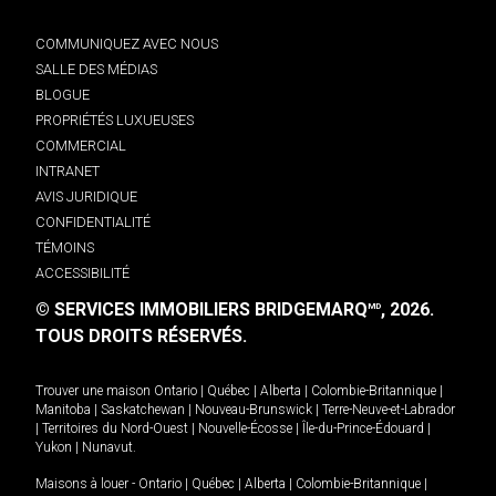
COMMUNIQUEZ AVEC NOUS
SALLE DES MÉDIAS
BLOGUE
PROPRIÉTÉS LUXUEUSES
COMMERCIAL
INTRANET
AVIS JURIDIQUE
CONFIDENTIALITÉ
TÉMOINS
ACCESSIBILITÉ
© SERVICES IMMOBILIERS BRIDGEMARQ
, 2026.
MD
TOUS DROITS RÉSERVÉS.
Trouver une maison
Ontario
|
Québec
|
Alberta
|
Colombie-Britannique
|
Manitoba
|
Saskatchewan
|
Nouveau-Brunswick
|
Terre-Neuve-et-Labrador
|
Territoires du Nord-Ouest
|
Nouvelle-Écosse
|
Île-du-Prince-Édouard
|
Yukon
|
Nunavut
.
Maisons à louer -
Ontario
|
Québec
|
Alberta
|
Colombie-Britannique
|