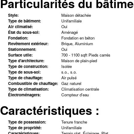
Particularités du bâtime
Style:
Maison détachée
Type de bâtiment:
Unifamiliale
Air climatisé:
Oui
État du sous-sol:
Aménagé
Fondation:
Fondation en béton
Revêtement extérieur:
Brique, Aluminium
Stationnement:
Oui
Surface utile:
700 - 1100 sqft Pieds carrés
Type d'architecture:
Maison de plain-pied
Type de construction:
Isolée
Type de sous-sol:
s.o., s.o.
Type de chauffage:
Air pulsé
Combustible de chauffage:
Gaz naturel
Type de climatisation:
Climatisation centrale
Électroménagers:
Compteur d'eau
Caractéristiques :
Type de possession:
Tenure franche
Type de propriété:
Unifamiliale
Caractéristiques:
Terrain plat, Éclairage, Plat