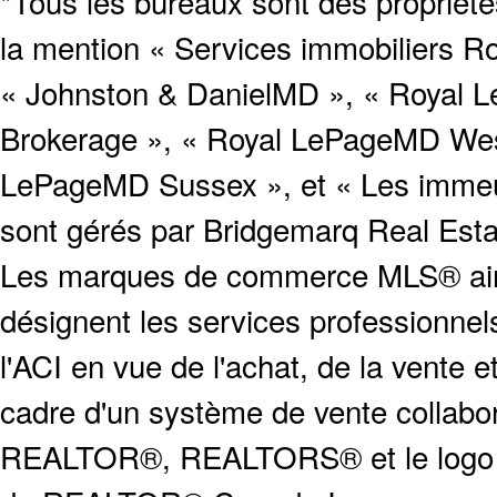
*Tous les bureaux sont des proprié
la mention « Services immobiliers Ro
« Johnston & DanielMD », « Royal L
Brokerage », « Royal LePageMD West
LePageMD Sussex », et « Les immeub
sont gérés par Bridgemarq Real Est
Les marques de commerce MLS® ainsi
désignent les services profession
l'ACI en vue de l'achat, de la vente e
cadre d'un système de vente collabor
REALTOR®, REALTORS® et le logo