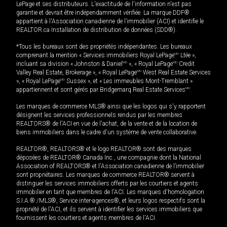
LePage et ses distributeurs. L'exactitude de l'information n'est pas
garantie et devrait être indépendamment vérifiée. La marque DDF®
appartient à l'Association canadienne de l’immobilier (ACI) et identifie le
REALTOR.ca Installation de distribution de données (SDD®).
*Tous les bureaux sont des propriétés indépendantes. Les bureaux
comprenant la mention « Services immobiliers Royal LePage
MD
Ltée »,
incluant sa division « Johnston & Daniel
MD
», « Royal LePage
MD
Credit
Valley Real Estate, Brokerage », « Royal LePage
MD
West Real Estate Services
», « Royal LePage
MD
Sussex », et « Les immeubles Mont-Tremblant »
appartiennent et sont gérés par Bridgemarq Real Estate Services
MD
.
Les marques de commerce MLS® ainsi que les logos qui s'y rapportent
désignent les services professionnels rendus par les membres
REALTORS® de l'ACI en vue de l'achat, de la vente et de la location de
biens immobiliers dans le cadre d'un système de vente collaborative.
REALTOR®, REALTORS® et le logo REALTOR® sont des marques
déposées de REALTOR® Canada Inc., une compagnie dont la National
Association of REALTORS® et l'Association canadienne de l’immobilier
sont propriétaires. Les marques de commerce REALTOR® servent à
distinguer les services immobiliers offerts par les courtiers et agents
immobilier en tant que membres de l'ACI. Les marques d'homologation
S.I.A.® /MLS®, Service inter-agences®, et leurs logos respectifs sont la
propriété de l'ACI, et ils servent à identifier les services immobiliers que
fournissent les courtiers et agents membres de l'ACI.