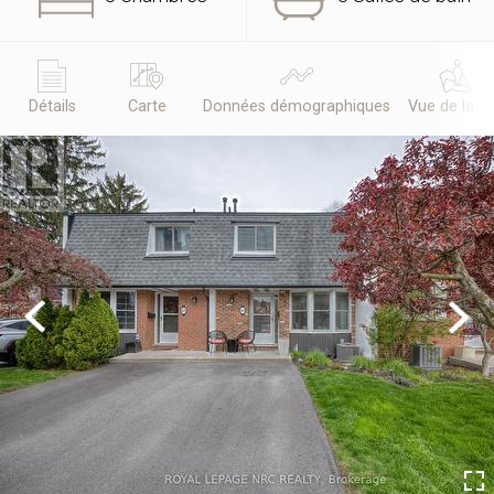
Détails
Carte
Données démographiques
Vue de la r
Previous
Next