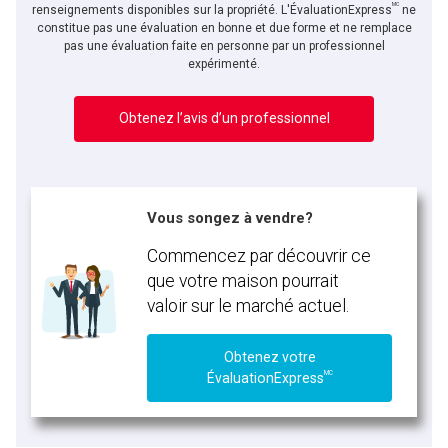
MC
En cliquant sur le bouton « soumettre », vous consentez à nos conditions d'utilisation et
renseignements disponibles sur la propriété. L'ÉvaluationExpress
ne
vous nous fournissez l'autorisation écrite de communiquer avec vous.
constitue pas une évaluation en bonne et due forme et ne remplace
pas une évaluation faite en personne par un professionnel
expérimenté.
Obtenez l’avis d’un professionnel
Vous songez à vendre?
Commencez par découvrir ce
que votre maison pourrait
valoir sur le marché actuel.
Obtenez votre
MC
ÉvaluationExpress