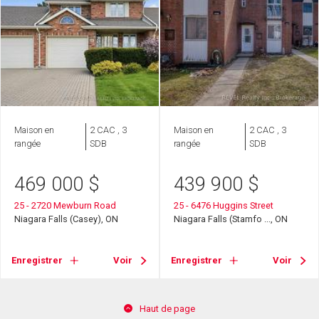
Maison en
2 CAC , 3
Maison en
2 CAC , 3
rangée
SDB
rangée
SDB
469 000
$
439 900
$
25 - 2720 Mewburn Road
25 - 6476 Huggins Street
Niagara Falls (Casey), ON
Niagara Falls (Stamfo ..., ON
Enregistrer
Voir
Enregistrer
Voir
Haut de page