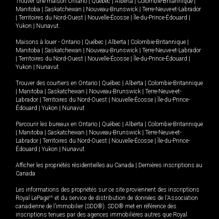
Trouver une maison
Ontario
|
Québec
|
Alberta
|
Colombie-Britannique
|
Manitoba
|
Saskatchewan
|
Nouveau-Brunswick
|
Terre-Neuve-et-Labrador
|
Territoires du Nord-Ouest
|
Nouvelle-Écosse
|
Île-du-Prince-Édouard
|
Yukon
|
Nunavut
.
Maisons à louer -
Ontario
|
Québec
|
Alberta
|
Colombie-Britannique
|
Manitoba
|
Saskatchewan
|
Nouveau-Brunswick
|
Terre-Neuve-et-Labrador
|
Territoires du Nord-Ouest
|
Nouvelle-Écosse
|
Île-du-Prince-Édouard
|
Yukon
|
Nunavut
.
Trouver des courtiers en
Ontario
|
Québec
|
Alberta
|
Colombie-Britannique
|
Manitoba
|
Saskatchewan
|
Nouveau-Brunswick
|
Terre-Neuve-et-
Labrador
|
Territoires du Nord-Ouest
|
Nouvelle-Écosse
|
Île-du-Prince-
Édouard
|
Yukon
|
Nunavut
Parcourir les bureaux en
Ontario
|
Québec
|
Alberta
|
Colombie-Britannique
|
Manitoba
|
Saskatchewan
|
Nouveau-Brunswick
|
Terre-Neuve-et-
Labrador
|
Territoires du Nord-Ouest
|
Nouvelle-Écosse
|
Île-du-Prince-
Édouard
|
Yukon
|
Nunavut
Afficher les propriétés résidentielles au Canada
|
Dernières inscriptions au
Canada
Les informations des propriétés sur ce site proviennent des inscriptions
Royal LePage
MD
et du service de distribution de données de l'Association
canadienne de l’immobilier (SDD®). SDD® met en référence des
inscriptions tenues par des agences immobilières autres que Royal