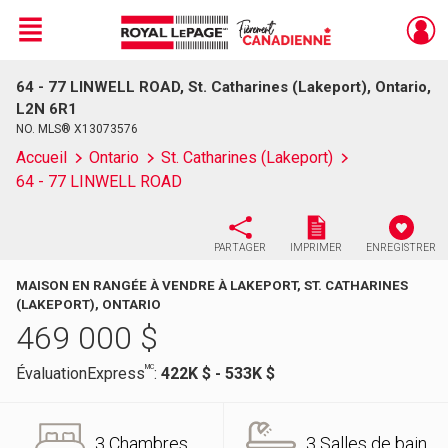
Menu
64 - 77 LINWELL ROAD, St. Catharines (Lakeport), Ontario,
Live
En Direct
L2N 6R1
NO. MLS® X13073576
Accueil
Ontario
St. Catharines (Lakeport)
64 - 77 LINWELL ROAD
PARTAGER
IMPRIMER
ENREGISTRER
MAISON EN RANGÉE À VENDRE À LAKEPORT, ST. CATHARINES
(LAKEPORT), ONTARIO
469 000
$
MC
ÉvaluationExpress
:
422K $ - 533K $
3 Chambres
3 Salles de bain