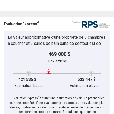
et
Nom
Courriel
MC
ÉvaluationExpress
Téléphone
(Optionnel)
La valeur approximative d'une propriété de 3 chambres
Message
à coucher et 3 salles de bain dans ce secteur est de:
469 000 $
Prix affiché
421 535 $
533 447 $
Estimation basse
Estimation élevée
MC
L'ÉvaluationExpress
fournit une estimation de valeurs potentielles
pour une propriété, d’une évaluation plus basse à une évaluation plus
élevée, fondée sur la valeur marchande actuelle, de même que sur
des données propres au marché local ainsi que sur les