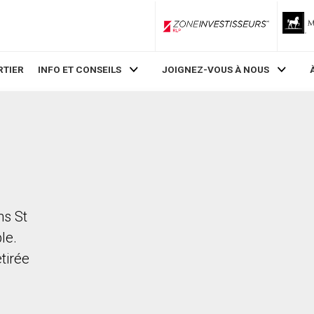
ZoneInvestisseurs RLP
RTIER
INFO ET CONSEILS
JOIGNEZ-VOUS À NOUS
ns St
le.
etirée