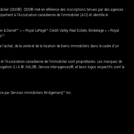
mobilier (SDD®). SDD® met en référence des inscriptions tenues par des agences
rtient à l'Association canadienne de l’immobilier (ACI) et identifie le
on & Daniel
MD
», « Royal LePage
MD
Credit Valley Real Estate, Brokerage », « Royal
es
MD
.
chat, de la vente et de la location de biens immobiliers dans le cadre d'un
Association canadienne de l’immobilier sont propriétaires. Les marques de
ation S.I.A.® /MLS®, Service inter-agences®, et leurs logos respectifs sont la
nce par Services immobiliers Bridgemarq
MD
Inc.