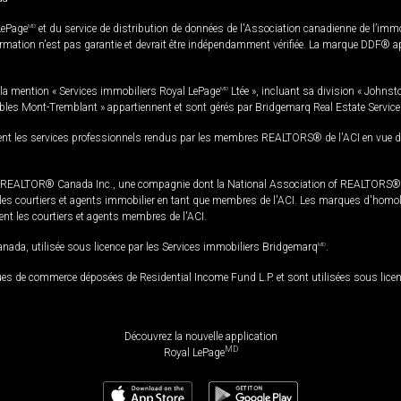
LePage
MD
et du service de distribution de données de l'Association canadienne de l’im
rmation n'est pas garantie et devrait être indépendamment vérifiée. La marque DDF® appa
la mention « Services immobiliers Royal LePage
MD
Ltée », incluant sa division « Johnst
bles Mont-Tremblant » appartiennent et sont gérés par Bridgemarq Real Estate Servic
 les services professionnels rendus par les membres REALTORS® de l'ACI en vue de l'a
TOR® Canada Inc., une compagnie dont la National Association of REALTORS® et l'
s courtiers et agents immobilier en tant que membres de l'ACI. Les marques d'homolog
ssent les courtiers et agents membres de l'ACI.
da, utilisée sous licence par les Services immobiliers Bridgemarq
MD
.
s de commerce déposées de Residential Income Fund L.P. et sont utilisées sous lice
Découvrez la nouvelle application
MD
Royal LePage