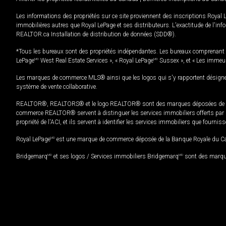
Les informations des propriétés sur ce site proviennent des inscriptions Royal 
immobilières autres que Royal LePage et ses distributeurs. L'exactitude de l'info
REALTOR.ca Installation de distribution de données (SDD®).
*Tous les bureaux sont des propriétés indépendantes. Les bureaux comprenant 
LePage
MD
West Real Estate Services », « Royal LePage
MD
Sussex », et « Les immeu
Les marques de commerce MLS® ainsi que les logos qui s'y rapportent désignent
système de vente collaborative.
REALTOR®, REALTORS® et le logo REALTOR® sont des marques déposées de REAL
commerce REALTOR® servent à distinguer les services immobiliers offerts par le
propriété de l'ACI, et ils servent à identifier les services immobiliers que fourni
Royal LePage
MD
est une marque de commerce déposée de la Banque Royale du Cana
Bridgemarq
MD
et ses logos / Services immobiliers Bridgemarq
MD
sont des marque