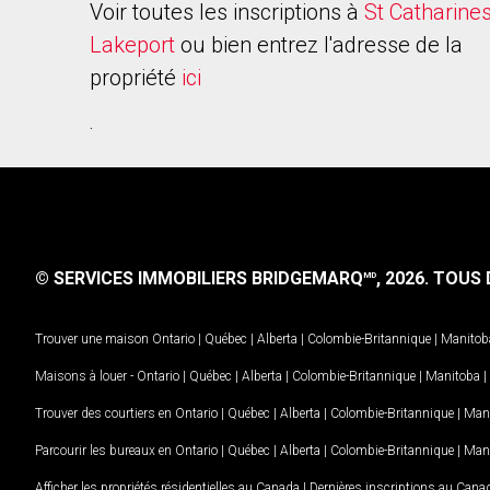
Voir toutes les inscriptions à
St Catharine
Lakeport
ou bien entrez l'adresse de la
propriété
ici
.
© SERVICES IMMOBILIERS BRIDGEMARQ
, 2026.
TOUS D
MD
Trouver une maison
Ontario
|
Québec
|
Alberta
|
Colombie-Britannique
|
Manitob
Maisons à louer -
Ontario
|
Québec
|
Alberta
|
Colombie-Britannique
|
Manitoba
|
Trouver des courtiers en
Ontario
|
Québec
|
Alberta
|
Colombie-Britannique
|
Man
Parcourir les bureaux en
Ontario
|
Québec
|
Alberta
|
Colombie-Britannique
|
Man
Afficher les propriétés résidentielles au Canada
|
Dernières inscriptions au Cana