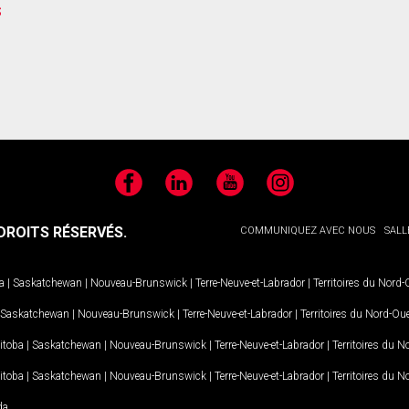
s
Facebook
LinkedIn
YouTube
Instagram
ROITS RÉSERVÉS.
COMMUNIQUEZ AVEC NOUS
SALL
a
|
Saskatchewan
|
Nouveau-Brunswick
|
Terre-Neuve-et-Labrador
|
Territoires du Nord
Saskatchewan
|
Nouveau-Brunswick
|
Terre-Neuve-et-Labrador
|
Territoires du Nord-Ou
itoba
|
Saskatchewan
|
Nouveau-Brunswick
|
Terre-Neuve-et-Labrador
|
Territoires du 
itoba
|
Saskatchewan
|
Nouveau-Brunswick
|
Terre-Neuve-et-Labrador
|
Territoires du 
da