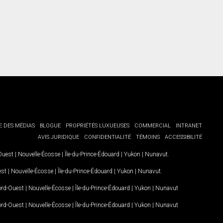
E DES MÉDIAS
BLOGUE
PROPRIÉTÉS LUXUEUSES
COMMERCIAL
INTRANET
AVIS JURIDIQUE
CONFIDENTIALITÉ
TÉMOINS
ACCESSIBILITÉ
-Ouest
|
Nouvelle-Écosse
|
Île-du-Prince-Édouard
|
Yukon
|
Nunavut
.
est
|
Nouvelle-Écosse
|
Île-du-Prince-Édouard
|
Yukon
|
Nunavut
.
Nord-Ouest
|
Nouvelle-Écosse
|
Île-du-Prince-Édouard
|
Yukon
|
Nunavut
Nord-Ouest
|
Nouvelle-Écosse
|
Île-du-Prince-Édouard
|
Yukon
|
Nunavut