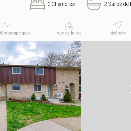
3 Chambres
2 Salles de 
démographiques
Vue de la rue
Itinéraire
N