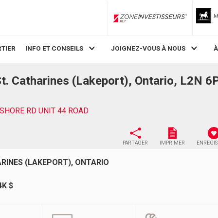
ZoneInvestisseurs RLP
TIER
INFO ET CONSEILS
JOIGNEZ-VOUS À NOUS
À
 Catharines (Lakeport), Ontario, L2N 6
SHORE RD UNIT 44 ROAD
PARTAGER
IMPRIMER
ENREGI
ARINES (LAKEPORT), ONTARIO
4K $