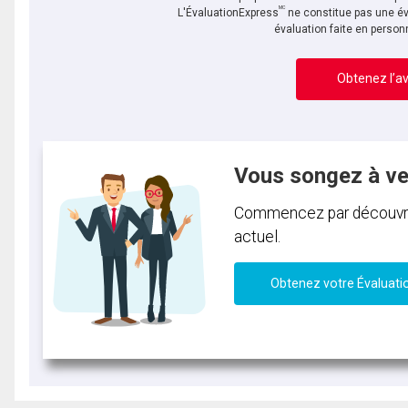
MC
L'ÉvaluationExpress
ne constitue pas une év
évaluation faite en person
Obtenez l’av
Vous songez à v
Commencez par découvrir 
actuel.
Obtenez votre Évaluati