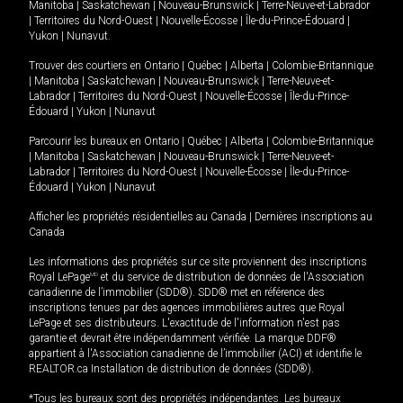
Manitoba
|
Saskatchewan
|
Nouveau-Brunswick
|
Terre-Neuve-et-Labrador
|
Territoires du Nord-Ouest
|
Nouvelle-Écosse
|
Île-du-Prince-Édouard
|
Yukon
|
Nunavut
.
Trouver des courtiers en
Ontario
|
Québec
|
Alberta
|
Colombie-Britannique
|
Manitoba
|
Saskatchewan
|
Nouveau-Brunswick
|
Terre-Neuve-et-
Labrador
|
Territoires du Nord-Ouest
|
Nouvelle-Écosse
|
Île-du-Prince-
Édouard
|
Yukon
|
Nunavut
Parcourir les bureaux en
Ontario
|
Québec
|
Alberta
|
Colombie-Britannique
|
Manitoba
|
Saskatchewan
|
Nouveau-Brunswick
|
Terre-Neuve-et-
Labrador
|
Territoires du Nord-Ouest
|
Nouvelle-Écosse
|
Île-du-Prince-
Édouard
|
Yukon
|
Nunavut
Afficher les propriétés résidentielles au Canada
|
Dernières inscriptions au
Canada
Les informations des propriétés sur ce site proviennent des inscriptions
Royal LePage
MD
et du service de distribution de données de l'Association
canadienne de l’immobilier (SDD®). SDD® met en référence des
inscriptions tenues par des agences immobilières autres que Royal
LePage et ses distributeurs. L'exactitude de l'information n'est pas
garantie et devrait être indépendamment vérifiée. La marque DDF®
appartient à l'Association canadienne de l’immobilier (ACI) et identifie le
REALTOR.ca Installation de distribution de données (SDD®).
*Tous les bureaux sont des propriétés indépendantes. Les bureaux