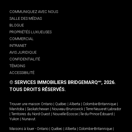
COMMUNIQUEZ AVEC NOUS
SALLE DES MÉDIAS
BLOGUE
PROPRIÉTÉS LUXUEUSES
COMMERCIAL
INTRANET
AVIS JURIDIQUE
CONFIDENTIALITÉ
TÉMOINS
ACCESSIBILITÉ
© SERVICES IMMOBILIERS BRIDGEMARQ
, 2026.
MD
TOUS DROITS RÉSERVÉS.
Trouver une maison
Ontario
|
Québec
|
Alberta
|
Colombie-Britannique
|
Manitoba
|
Saskatchewan
|
Nouveau-Brunswick
|
Terre-Neuve-et-Labrador
|
Territoires du Nord-Ouest
|
Nouvelle-Écosse
|
Île-du-Prince-Édouard
|
Yukon
|
Nunavut
.
Maisons à louer -
Ontario
|
Québec
|
Alberta
|
Colombie-Britannique
|