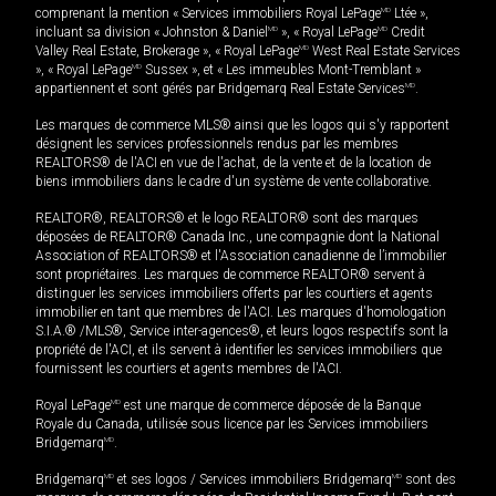
comprenant la mention « Services immobiliers Royal LePage
MD
Ltée »,
incluant sa division « Johnston & Daniel
MD
», « Royal LePage
MD
Credit
Valley Real Estate, Brokerage », « Royal LePage
MD
West Real Estate Services
», « Royal LePage
MD
Sussex », et « Les immeubles Mont-Tremblant »
appartiennent et sont gérés par Bridgemarq Real Estate Services
MD
.
Les marques de commerce MLS® ainsi que les logos qui s'y rapportent
désignent les services professionnels rendus par les membres
REALTORS® de l'ACI en vue de l'achat, de la vente et de la location de
biens immobiliers dans le cadre d'un système de vente collaborative.
REALTOR®, REALTORS® et le logo REALTOR® sont des marques
déposées de REALTOR® Canada Inc., une compagnie dont la National
Association of REALTORS® et l'Association canadienne de l’immobilier
sont propriétaires. Les marques de commerce REALTOR® servent à
distinguer les services immobiliers offerts par les courtiers et agents
immobilier en tant que membres de l'ACI. Les marques d'homologation
S.I.A.® /MLS®, Service inter-agences®, et leurs logos respectifs sont la
propriété de l'ACI, et ils servent à identifier les services immobiliers que
fournissent les courtiers et agents membres de l'ACI.
Royal LePage
MD
est une marque de commerce déposée de la Banque
Royale du Canada, utilisée sous licence par les Services immobiliers
Bridgemarq
MD
.
Bridgemarq
MD
et ses logos / Services immobiliers Bridgemarq
MD
sont des