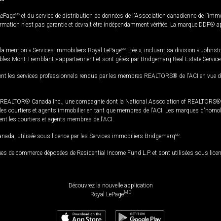
LePage
MD
et du service de distribution de données de l'Association canadienne de l’im
rmation n'est pas garantie et devrait être indépendamment vérifiée. La marque DDF® appa
la mention « Services immobiliers Royal LePage
MD
Ltée », incluant sa division « Johnst
bles Mont-Tremblant » appartiennent et sont gérés par Bridgemarq Real Estate Servic
 les services professionnels rendus par les membres REALTORS® de l'ACI en vue de l'a
TOR® Canada Inc., une compagnie dont la National Association of REALTORS® et l'
s courtiers et agents immobilier en tant que membres de l'ACI. Les marques d'homolog
ssent les courtiers et agents membres de l'ACI.
da, utilisée sous licence par les Services immobiliers Bridgemarq
MD
.
s de commerce déposées de Residential Income Fund L.P. et sont utilisées sous lice
Découvrez la nouvelle application
MD
Royal LePage