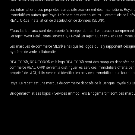
Les informations des propriétés sur ce site proviennent des inscriptions Royal 
immobilières autres que Royal LePage et ses distributeurs. L'exactitude de l'info
REALTOR.ca Installation de distribution de données (SDD®).
*Tous les bureaux sont des propriétés indépendantes. Les bureaux comprenant 
LePage
MD
West Real Estate Services », « Royal LePage
MD
Sussex », et « Les immeu
Les marques de commerce MLS® ainsi que les logos qui s'y rapportent désignent
système de vente collaborative.
REALTOR®, REALTORS® et le logo REALTOR® sont des marques déposées de REAL
commerce REALTOR® servent à distinguer les services immobiliers offerts par le
propriété de l'ACI, et ils servent à identifier les services immobiliers que fourni
Royal LePage
MD
est une marque de commerce déposée de la Banque Royale du Cana
Bridgemarq
MD
et ses logos / Services immobiliers Bridgemarq
MD
sont des marque