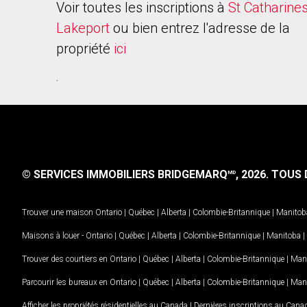
Voir toutes les inscriptions à
St Catharine
Lakeport
ou bien entrez l'adresse de la
propriété
ici
.
© SERVICES IMMOBILIERS BRIDGEMARQ
, 2026.
TOUS D
MD
Trouver une maison
Ontario
|
Québec
|
Alberta
|
Colombie-Britannique
|
Manitob
Maisons à louer -
Ontario
|
Québec
|
Alberta
|
Colombie-Britannique
|
Manitoba
|
Trouver des courtiers en
Ontario
|
Québec
|
Alberta
|
Colombie-Britannique
|
Man
Parcourir les bureaux en
Ontario
|
Québec
|
Alberta
|
Colombie-Britannique
|
Man
Afficher les propriétés résidentielles au Canada
|
Dernières inscriptions au Cana