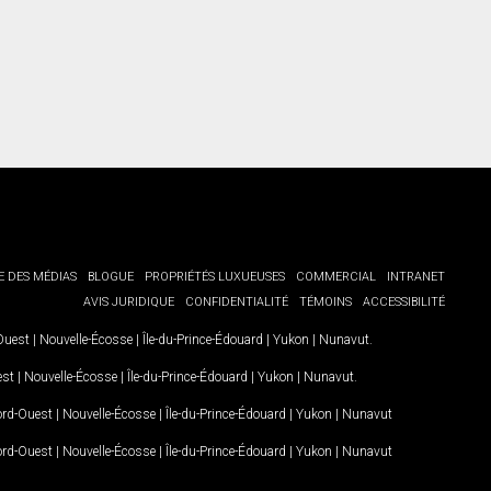
E DES MÉDIAS
BLOGUE
PROPRIÉTÉS LUXUEUSES
COMMERCIAL
INTRANET
AVIS JURIDIQUE
CONFIDENTIALITÉ
TÉMOINS
ACCESSIBILITÉ
-Ouest
|
Nouvelle-Écosse
|
Île-du-Prince-Édouard
|
Yukon
|
Nunavut
.
est
|
Nouvelle-Écosse
|
Île-du-Prince-Édouard
|
Yukon
|
Nunavut
.
Nord-Ouest
|
Nouvelle-Écosse
|
Île-du-Prince-Édouard
|
Yukon
|
Nunavut
Nord-Ouest
|
Nouvelle-Écosse
|
Île-du-Prince-Édouard
|
Yukon
|
Nunavut