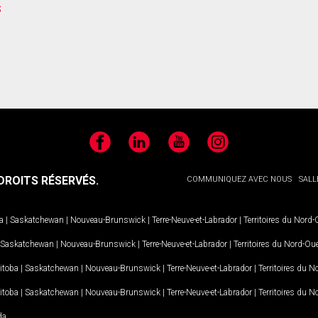
s
Facebook
LinkedIn
YouTube
Instagram
ROITS RÉSERVÉS.
COMMUNIQUEZ AVEC NOUS
SALL
a
|
Saskatchewan
|
Nouveau-Brunswick
|
Terre-Neuve-et-Labrador
|
Territoires du Nord
Saskatchewan
|
Nouveau-Brunswick
|
Terre-Neuve-et-Labrador
|
Territoires du Nord-Ou
itoba
|
Saskatchewan
|
Nouveau-Brunswick
|
Terre-Neuve-et-Labrador
|
Territoires du 
itoba
|
Saskatchewan
|
Nouveau-Brunswick
|
Terre-Neuve-et-Labrador
|
Territoires du 
da