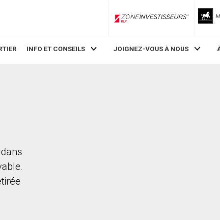
ZoneInvestisseurs RLP
RTIER
INFO ET CONSEILS
JOIGNEZ-VOUS À NOUS
t dans
vable.
etirée