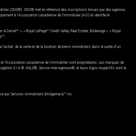
mobilier (SDD®). SDD® met en référence des inscriptions tenues par des agences
rtient à l'Association canadienne de l’immobilier (ACI) et identifie le
on & Daniel
MD
», « Royal LePage
MD
Credit Valley Real Estate, Brokerage », « Royal
es
MD
.
chat, de la vente et de la location de biens immobiliers dans le cadre d'un
Association canadienne de l’immobilier sont propriétaires. Les marques de
ation S.I.A.® /MLS®, Service inter-agences®, et leurs logos respectifs sont la
nce par Services immobiliers Bridgemarq
MD
Inc.