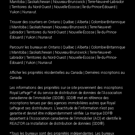
Manitoba
|
Saskatchewan
|
Nouveau-Brunswick
|
Terre-Neuve-et-Labrador
|
Territoires du Nord-Ouest
|
Nouvelle-Écosse
|
Île-du-Prince-Édouard
|
Yukon
|
Nunavut
.
Trouver des courtiers en
Ontario
|
Québec
|
Alberta
|
Colombie-Britannique
|
Manitoba
|
Saskatchewan
|
Nouveau-Brunswick
|
Terre-Neuve-et-
Labrador
|
Territoires du Nord-Ouest
|
Nouvelle-Écosse
|
Île-du-Prince-
Édouard
|
Yukon
|
Nunavut
Parcourir les bureaux en
Ontario
|
Québec
|
Alberta
|
Colombie-Britannique
|
Manitoba
|
Saskatchewan
|
Nouveau-Brunswick
|
Terre-Neuve-et-
Labrador
|
Territoires du Nord-Ouest
|
Nouvelle-Écosse
|
Île-du-Prince-
Édouard
|
Yukon
|
Nunavut
Afficher les propriétés résidentielles au Canada
|
Dernières inscriptions au
Canada
Les informations des propriétés sur ce site proviennent des inscriptions
Royal LePage
MD
et du service de distribution de données de l'Association
canadienne de l’immobilier (SDD®). SDD® met en référence des
inscriptions tenues par des agences immobilières autres que Royal
LePage et ses distributeurs. L'exactitude de l'information n'est pas
garantie et devrait être indépendamment vérifiée. La marque DDF®
appartient à l'Association canadienne de l’immobilier (ACI) et identifie le
REALTOR.ca Installation de distribution de données (SDD®).
*Tous les bureaux sont des propriétés indépendantes. Les bureaux