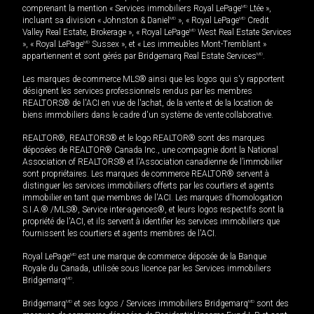
comprenant la mention « Services immobiliers Royal LePage
MD
Ltée »,
incluant sa division « Johnston & Daniel
MD
», « Royal LePage
MD
Credit
Valley Real Estate, Brokerage », « Royal LePage
MD
West Real Estate Services
», « Royal LePage
MD
Sussex », et « Les immeubles Mont-Tremblant »
appartiennent et sont gérés par Bridgemarq Real Estate Services
MD
.
Les marques de commerce MLS® ainsi que les logos qui s'y rapportent
désignent les services professionnels rendus par les membres
REALTORS® de l'ACI en vue de l'achat, de la vente et de la location de
biens immobiliers dans le cadre d'un système de vente collaborative.
REALTOR®, REALTORS® et le logo REALTOR® sont des marques
déposées de REALTOR® Canada Inc., une compagnie dont la National
Association of REALTORS® et l'Association canadienne de l’immobilier
sont propriétaires. Les marques de commerce REALTOR® servent à
distinguer les services immobiliers offerts par les courtiers et agents
immobilier en tant que membres de l'ACI. Les marques d'homologation
S.I.A.® /MLS®, Service inter-agences®, et leurs logos respectifs sont la
propriété de l'ACI, et ils servent à identifier les services immobiliers que
fournissent les courtiers et agents membres de l'ACI.
Royal LePage
MD
est une marque de commerce déposée de la Banque
Royale du Canada, utilisée sous licence par les Services immobiliers
Bridgemarq
MD
.
Bridgemarq
MD
et ses logos / Services immobiliers Bridgemarq
MD
sont des