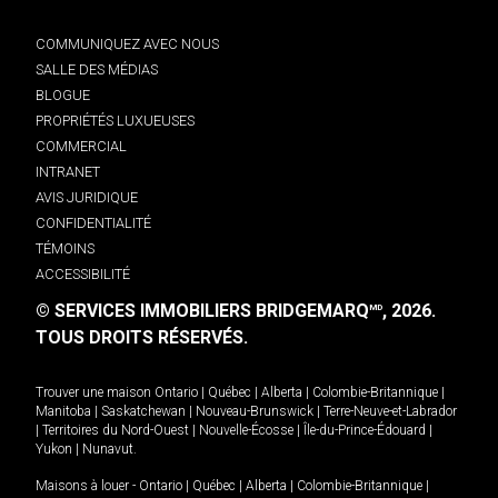
COMMUNIQUEZ AVEC NOUS
SALLE DES MÉDIAS
BLOGUE
PROPRIÉTÉS LUXUEUSES
COMMERCIAL
INTRANET
AVIS JURIDIQUE
CONFIDENTIALITÉ
TÉMOINS
ACCESSIBILITÉ
© SERVICES IMMOBILIERS BRIDGEMARQ
, 2026.
MD
TOUS DROITS RÉSERVÉS.
Trouver une maison
Ontario
|
Québec
|
Alberta
|
Colombie-Britannique
|
Manitoba
|
Saskatchewan
|
Nouveau-Brunswick
|
Terre-Neuve-et-Labrador
|
Territoires du Nord-Ouest
|
Nouvelle-Écosse
|
Île-du-Prince-Édouard
|
Yukon
|
Nunavut
.
Maisons à louer -
Ontario
|
Québec
|
Alberta
|
Colombie-Britannique
|