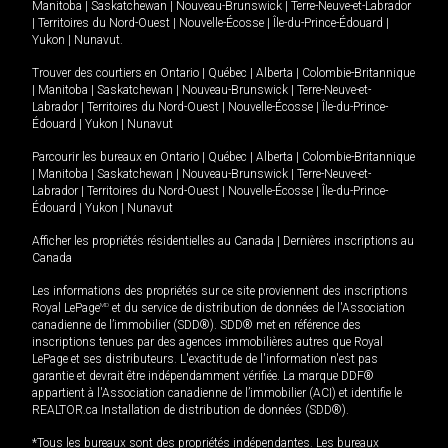
Manitoba
|
Saskatchewan
|
Nouveau-Brunswick
|
Terre-Neuve-et-Labrador
|
Territoires du Nord-Ouest
|
Nouvelle-Écosse
|
Île-du-Prince-Édouard
|
Yukon
|
Nunavut
.
Trouver des courtiers en
Ontario
|
Québec
|
Alberta
|
Colombie-Britannique
|
Manitoba
|
Saskatchewan
|
Nouveau-Brunswick
|
Terre-Neuve-et-
Labrador
|
Territoires du Nord-Ouest
|
Nouvelle-Écosse
|
Île-du-Prince-
Édouard
|
Yukon
|
Nunavut
Parcourir les bureaux en
Ontario
|
Québec
|
Alberta
|
Colombie-Britannique
|
Manitoba
|
Saskatchewan
|
Nouveau-Brunswick
|
Terre-Neuve-et-
Labrador
|
Territoires du Nord-Ouest
|
Nouvelle-Écosse
|
Île-du-Prince-
Édouard
|
Yukon
|
Nunavut
Afficher les propriétés résidentielles au Canada
|
Dernières inscriptions au
Canada
Les informations des propriétés sur ce site proviennent des inscriptions
Royal LePage
MD
et du service de distribution de données de l'Association
canadienne de l’immobilier (SDD®). SDD® met en référence des
inscriptions tenues par des agences immobilières autres que Royal
LePage et ses distributeurs. L'exactitude de l'information n'est pas
garantie et devrait être indépendamment vérifiée. La marque DDF®
appartient à l'Association canadienne de l’immobilier (ACI) et identifie le
REALTOR.ca Installation de distribution de données (SDD®).
*Tous les bureaux sont des propriétés indépendantes. Les bureaux