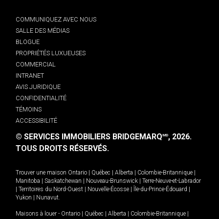
COMMUNIQUEZ AVEC NOUS
SALLE DES MÉDIAS
BLOGUE
PROPRIÉTÉS LUXUEUSES
COMMERCIAL
INTRANET
AVIS JURIDIQUE
CONFIDENTIALITÉ
TÉMOINS
ACCESSIBILITÉ
© SERVICES IMMOBILIERS BRIDGEMARQ
, 2026.
MD
TOUS DROITS RÉSERVÉS.
Trouver une maison
Ontario
|
Québec
|
Alberta
|
Colombie-Britannique
|
Manitoba
|
Saskatchewan
|
Nouveau-Brunswick
|
Terre-Neuve-et-Labrador
|
Territoires du Nord-Ouest
|
Nouvelle-Écosse
|
Île-du-Prince-Édouard
|
Yukon
|
Nunavut
.
Maisons à louer -
Ontario
|
Québec
|
Alberta
|
Colombie-Britannique
|