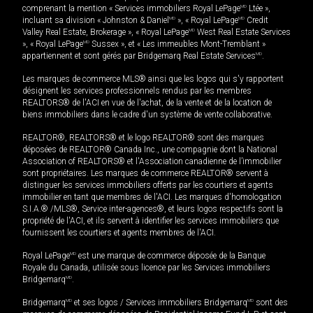
comprenant la mention « Services immobiliers Royal LePage
MD
Ltée »,
incluant sa division « Johnston & Daniel
MD
», « Royal LePage
MD
Credit
Valley Real Estate, Brokerage », « Royal LePage
MD
West Real Estate Services
», « Royal LePage
MD
Sussex », et « Les immeubles Mont-Tremblant »
appartiennent et sont gérés par Bridgemarq Real Estate Services
MD
.
Les marques de commerce MLS® ainsi que les logos qui s'y rapportent
désignent les services professionnels rendus par les membres
REALTORS® de l'ACI en vue de l'achat, de la vente et de la location de
biens immobiliers dans le cadre d'un système de vente collaborative.
REALTOR®, REALTORS® et le logo REALTOR® sont des marques
déposées de REALTOR® Canada Inc., une compagnie dont la National
Association of REALTORS® et l'Association canadienne de l’immobilier
sont propriétaires. Les marques de commerce REALTOR® servent à
distinguer les services immobiliers offerts par les courtiers et agents
immobilier en tant que membres de l'ACI. Les marques d'homologation
S.I.A.® /MLS®, Service inter-agences®, et leurs logos respectifs sont la
propriété de l'ACI, et ils servent à identifier les services immobiliers que
fournissent les courtiers et agents membres de l'ACI.
Royal LePage
MD
est une marque de commerce déposée de la Banque
Royale du Canada, utilisée sous licence par les Services immobiliers
Bridgemarq
MD
.
Bridgemarq
MD
et ses logos / Services immobiliers Bridgemarq
MD
sont des