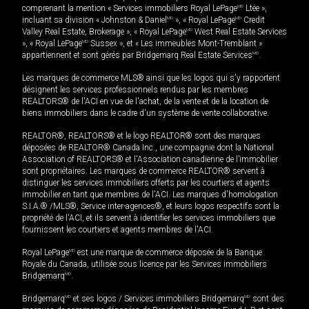
comprenant la mention « Services immobiliers Royal LePage
MD
Ltée »,
incluant sa division « Johnston & Daniel
MD
», « Royal LePage
MD
Credit
Valley Real Estate, Brokerage », « Royal LePage
MD
West Real Estate Services
», « Royal LePage
MD
Sussex », et « Les immeubles Mont-Tremblant »
appartiennent et sont gérés par Bridgemarq Real Estate Services
MD
.
Les marques de commerce MLS® ainsi que les logos qui s'y rapportent
désignent les services professionnels rendus par les membres
REALTORS® de l'ACI en vue de l'achat, de la vente et de la location de
biens immobiliers dans le cadre d'un système de vente collaborative.
REALTOR®, REALTORS® et le logo REALTOR® sont des marques
déposées de REALTOR® Canada Inc., une compagnie dont la National
Association of REALTORS® et l'Association canadienne de l’immobilier
sont propriétaires. Les marques de commerce REALTOR® servent à
distinguer les services immobiliers offerts par les courtiers et agents
immobilier en tant que membres de l'ACI. Les marques d'homologation
S.I.A.® /MLS®, Service inter-agences®, et leurs logos respectifs sont la
propriété de l'ACI, et ils servent à identifier les services immobiliers que
fournissent les courtiers et agents membres de l'ACI.
Royal LePage
MD
est une marque de commerce déposée de la Banque
Royale du Canada, utilisée sous licence par les Services immobiliers
Bridgemarq
MD
.
Bridgemarq
MD
et ses logos / Services immobiliers Bridgemarq
MD
sont des