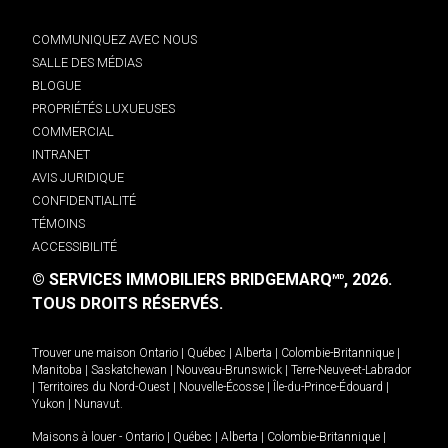
COMMUNIQUEZ AVEC NOUS
SALLE DES MÉDIAS
BLOGUE
PROPRIÉTÉS LUXUEUSES
COMMERCIAL
INTRANET
AVIS JURIDIQUE
CONFIDENTIALITÉ
TÉMOINS
ACCESSIBILITÉ
© SERVICES IMMOBILIERS BRIDGEMARQ
, 2026.
MD
TOUS DROITS RÉSERVÉS.
Trouver une maison
Ontario
|
Québec
|
Alberta
|
Colombie-Britannique
|
Manitoba
|
Saskatchewan
|
Nouveau-Brunswick
|
Terre-Neuve-et-Labrador
|
Territoires du Nord-Ouest
|
Nouvelle-Écosse
|
Île-du-Prince-Édouard
|
Yukon
|
Nunavut
.
Maisons à louer -
Ontario
|
Québec
|
Alberta
|
Colombie-Britannique
|