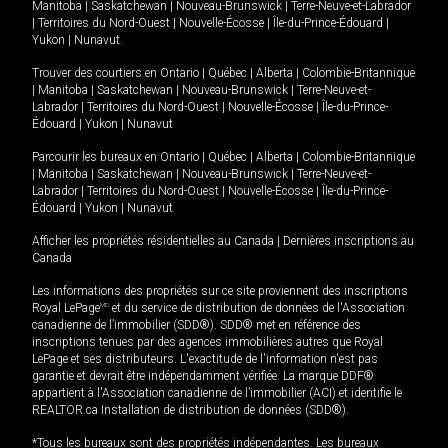
Manitoba
|
Saskatchewan
|
Nouveau-Brunswick
|
Terre-Neuve-et-Labrador
|
Territoires du Nord-Ouest
|
Nouvelle-Écosse
|
Île-du-Prince-Édouard
|
Yukon
|
Nunavut
.
Trouver des courtiers en
Ontario
|
Québec
|
Alberta
|
Colombie-Britannique
|
Manitoba
|
Saskatchewan
|
Nouveau-Brunswick
|
Terre-Neuve-et-
Labrador
|
Territoires du Nord-Ouest
|
Nouvelle-Écosse
|
Île-du-Prince-
Édouard
|
Yukon
|
Nunavut
Parcourir les bureaux en
Ontario
|
Québec
|
Alberta
|
Colombie-Britannique
|
Manitoba
|
Saskatchewan
|
Nouveau-Brunswick
|
Terre-Neuve-et-
Labrador
|
Territoires du Nord-Ouest
|
Nouvelle-Écosse
|
Île-du-Prince-
Édouard
|
Yukon
|
Nunavut
Afficher les propriétés résidentielles au Canada
|
Dernières inscriptions au
Canada
Les informations des propriétés sur ce site proviennent des inscriptions
Royal LePage
MD
et du service de distribution de données de l'Association
canadienne de l’immobilier (SDD®). SDD® met en référence des
inscriptions tenues par des agences immobilières autres que Royal
LePage et ses distributeurs. L'exactitude de l'information n'est pas
garantie et devrait être indépendamment vérifiée. La marque DDF®
appartient à l'Association canadienne de l’immobilier (ACI) et identifie le
REALTOR.ca Installation de distribution de données (SDD®).
*Tous les bureaux sont des propriétés indépendantes. Les bureaux