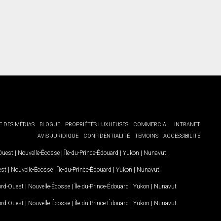
E DES MÉDIAS
BLOGUE
PROPRIÉTÉS LUXUEUSES
COMMERCIAL
INTRANET
AVIS JURIDIQUE
CONFIDENTIALITÉ
TÉMOINS
ACCESSIBILITÉ
-Ouest
|
Nouvelle-Écosse
|
Île-du-Prince-Édouard
|
Yukon
|
Nunavut
.
est
|
Nouvelle-Écosse
|
Île-du-Prince-Édouard
|
Yukon
|
Nunavut
.
Nord-Ouest
|
Nouvelle-Écosse
|
Île-du-Prince-Édouard
|
Yukon
|
Nunavut
Nord-Ouest
|
Nouvelle-Écosse
|
Île-du-Prince-Édouard
|
Yukon
|
Nunavut