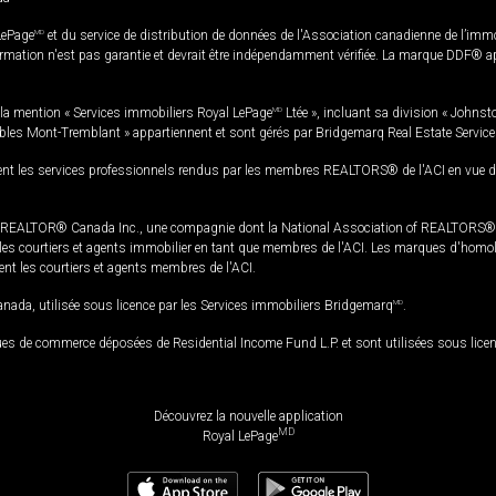
LePage
MD
et du service de distribution de données de l'Association canadienne de l’im
rmation n'est pas garantie et devrait être indépendamment vérifiée. La marque DDF® appa
la mention « Services immobiliers Royal LePage
MD
Ltée », incluant sa division « Johnst
bles Mont-Tremblant » appartiennent et sont gérés par Bridgemarq Real Estate Servic
 les services professionnels rendus par les membres REALTORS® de l'ACI en vue de l'a
TOR® Canada Inc., une compagnie dont la National Association of REALTORS® et l'
s courtiers et agents immobilier en tant que membres de l'ACI. Les marques d'homolog
ssent les courtiers et agents membres de l'ACI.
da, utilisée sous licence par les Services immobiliers Bridgemarq
MD
.
s de commerce déposées de Residential Income Fund L.P. et sont utilisées sous lice
Découvrez la nouvelle application
MD
Royal LePage