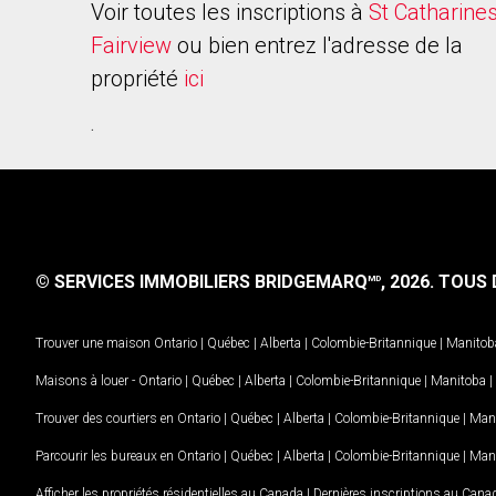
Voir toutes les inscriptions à
St Catharine
Fairview
ou bien entrez l'adresse de la
propriété
ici
.
© SERVICES IMMOBILIERS BRIDGEMARQ
, 2026.
TOUS D
MD
Trouver une maison
Ontario
|
Québec
|
Alberta
|
Colombie-Britannique
|
Manitob
Maisons à louer -
Ontario
|
Québec
|
Alberta
|
Colombie-Britannique
|
Manitoba
|
Trouver des courtiers en
Ontario
|
Québec
|
Alberta
|
Colombie-Britannique
|
Man
Parcourir les bureaux en
Ontario
|
Québec
|
Alberta
|
Colombie-Britannique
|
Man
Afficher les propriétés résidentielles au Canada
|
Dernières inscriptions au Cana