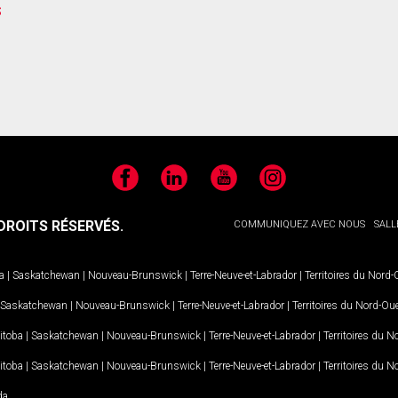
s
Facebook
LinkedIn
YouTube
Instagram
ROITS RÉSERVÉS.
COMMUNIQUEZ AVEC NOUS
SALL
a
|
Saskatchewan
|
Nouveau-Brunswick
|
Terre-Neuve-et-Labrador
|
Territoires du Nord
Saskatchewan
|
Nouveau-Brunswick
|
Terre-Neuve-et-Labrador
|
Territoires du Nord-Ou
itoba
|
Saskatchewan
|
Nouveau-Brunswick
|
Terre-Neuve-et-Labrador
|
Territoires du 
itoba
|
Saskatchewan
|
Nouveau-Brunswick
|
Terre-Neuve-et-Labrador
|
Territoires du 
da