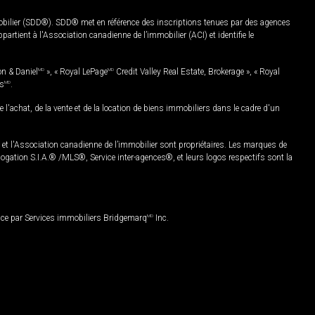
mobilier (SDD®). SDD® met en référence des inscriptions tenues par des agences
rtient à l'Association canadienne de l’immobilier (ACI) et identifie le
on & Daniel
MD
», « Royal LePage
MD
Credit Valley Real Estate, Brokerage », « Royal
es
MD
.
chat, de la vente et de la location de biens immobiliers dans le cadre d'un
Association canadienne de l’immobilier sont propriétaires. Les marques de
ation S.I.A.® /MLS®, Service inter-agences®, et leurs logos respectifs sont la
nce par Services immobiliers Bridgemarq
MD
Inc.