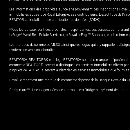
Les informations des propriétés sur ce site proviennent des inscriptions Royal 
immobilières autres que Royal LePage et ses distributeurs. L'exactitude de l'info
REALTOR.ca Installation de distribution de données (SDD®).
*Tous les bureaux sont des propriétés indépendantes. Les bureaux comprenant 
LePage
MD
West Real Estate Services », « Royal LePage
MD
Sussex », et « Les immeu
Les marques de commerce MLS® ainsi que les logos qui s'y rapportent désignent
système de vente collaborative.
REALTOR®, REALTORS® et le logo REALTOR® sont des marques déposées de REAL
commerce REALTOR® servent à distinguer les services immobiliers offerts par le
propriété de l'ACI, et ils servent à identifier les services immobiliers que fourni
Royal LePage
MD
est une marque de commerce déposée de la Banque Royale du Cana
Bridgemarq
MD
et ses logos / Services immobiliers Bridgemarq
MD
sont des marque