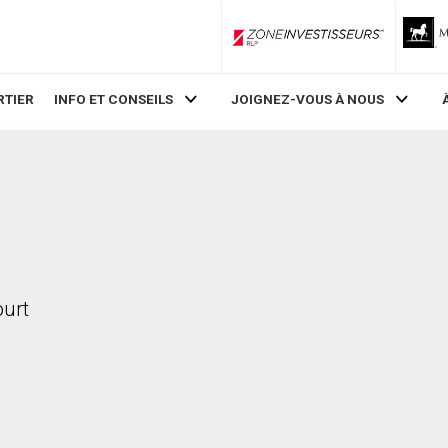
ZoneInvestisseurs RLP
RTIER
INFO ET CONSEILS
JOIGNEZ-VOUS À NOUS
ourt