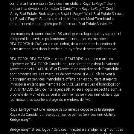
comprenant la mention « Services immobiliers Royal LePage
MD
Ltée »,
incluant sa division « Johnston & Daniel
MD
», « Royal LePage
MD
Credit
Valley Real Estate, Brokerage », « Royal LePage
MD
West Real Estate Services
», « Royal LePage
MD
Sussex », et « Les immeubles Mont-Tremblant »
appartiennent et sont gérés par Bridgemarq Real Estate Services
MD
.
Les marques de commerce MLS® ainsi que les logos qui s'y rapportent
désignent les services professionnels rendus par les membres
REALTORS® de l'ACI en vue de l'achat, de la vente et de la location de
biens immobiliers dans le cadre d'un système de vente collaborative.
REALTOR®, REALTORS® et le logo REALTOR® sont des marques
déposées de REALTOR® Canada Inc., une compagnie dont la National
Association of REALTORS® et l'Association canadienne de l’immobilier
sont propriétaires. Les marques de commerce REALTOR® servent à
distinguer les services immobiliers offerts par les courtiers et agents
immobilier en tant que membres de l'ACI. Les marques d'homologation
S.I.A.® /MLS®, Service inter-agences®, et leurs logos respectifs sont la
propriété de l'ACI, et ils servent à identifier les services immobiliers que
fournissent les courtiers et agents membres de l'ACI.
Royal LePage
MD
est une marque de commerce déposée de la Banque
Royale du Canada, utilisée sous licence par les Services immobiliers
Bridgemarq
MD
.
Bridgemarq
MD
et ses logos / Services immobiliers Bridgemarq
MD
sont des