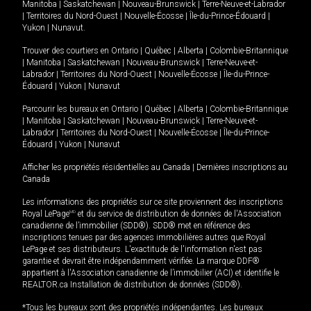
Manitoba
|
Saskatchewan
|
Nouveau-Brunswick
|
Terre-Neuve-et-Labrador
|
Territoires du Nord-Ouest
|
Nouvelle-Écosse
|
Île-du-Prince-Édouard
|
Yukon
|
Nunavut
.
Trouver des courtiers en
Ontario
|
Québec
|
Alberta
|
Colombie-Britannique
|
Manitoba
|
Saskatchewan
|
Nouveau-Brunswick
|
Terre-Neuve-et-
Labrador
|
Territoires du Nord-Ouest
|
Nouvelle-Écosse
|
Île-du-Prince-
Édouard
|
Yukon
|
Nunavut
Parcourir les bureaux en
Ontario
|
Québec
|
Alberta
|
Colombie-Britannique
|
Manitoba
|
Saskatchewan
|
Nouveau-Brunswick
|
Terre-Neuve-et-
Labrador
|
Territoires du Nord-Ouest
|
Nouvelle-Écosse
|
Île-du-Prince-
Édouard
|
Yukon
|
Nunavut
Afficher les propriétés résidentielles au Canada
|
Dernières inscriptions au
Canada
Les informations des propriétés sur ce site proviennent des inscriptions
Royal LePage
MD
et du service de distribution de données de l'Association
canadienne de l’immobilier (SDD®). SDD® met en référence des
inscriptions tenues par des agences immobilières autres que Royal
LePage et ses distributeurs. L'exactitude de l'information n'est pas
garantie et devrait être indépendamment vérifiée. La marque DDF®
appartient à l'Association canadienne de l’immobilier (ACI) et identifie le
REALTOR.ca Installation de distribution de données (SDD®).
*Tous les bureaux sont des propriétés indépendantes. Les bureaux