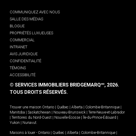
COMMUNIQUEZ AVEC NOUS
SALLE DES MÉDIAS
BLOGUE
PROPRIÉTÉS LUXUEUSES
COMMERCIAL
INTRANET
AVIS JURIDIQUE
CONFIDENTIALITÉ
TÉMOINS
ACCESSIBILITÉ
© SERVICES IMMOBILIERS BRIDGEMARQ
, 2026.
MD
TOUS DROITS RÉSERVÉS.
Trouver une maison
Ontario
|
Québec
|
Alberta
|
Colombie-Britannique
|
Manitoba
|
Saskatchewan
|
Nouveau-Brunswick
|
Terre-Neuve-et-Labrador
|
Territoires du Nord-Ouest
|
Nouvelle-Écosse
|
Île-du-Prince-Édouard
|
Yukon
|
Nunavut
.
Maisons à louer -
Ontario
|
Québec
|
Alberta
|
Colombie-Britannique
|