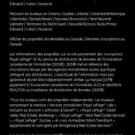
Édouard
|
Yukon
|
Nunavut
Parcourir les bureaux en
Ontario
|
Québec
|
Alberta
|
Colombie-Britannique
|
Manitoba
|
Saskatchewan
|
Nouveau-Brunswick
|
Terre-Neuve-et-
Labrador
|
Territoires du Nord-Ouest
|
Nouvelle-Écosse
|
Île-du-Prince-
Édouard
|
Yukon
|
Nunavut
Afficher les propriétés résidentielles au Canada
|
Dernières inscriptions au
Canada
Les informations des propriétés sur ce site proviennent des inscriptions
Royal LePage
MD
et du service de distribution de données de l'Association
canadienne de l’immobilier (SDD®). SDD® met en référence des
inscriptions tenues par des agences immobilières autres que Royal
LePage et ses distributeurs. L'exactitude de l'information n'est pas
garantie et devrait être indépendamment vérifiée. La marque DDF®
appartient à l'Association canadienne de l’immobilier (ACI) et identifie le
REALTOR.ca Installation de distribution de données (SDD®).
*Tous les bureaux sont des propriétés indépendantes. Les bureaux
comprenant la mention « Services immobiliers Royal LePage
MD
Ltée »,
incluant sa division « Johnston & Daniel
MD
», « Royal LePage
MD
Credit
Valley Real Estate, Brokerage », « Royal LePage
MD
West Real Estate Services
», « Royal LePage
MD
Sussex », et « Les immeubles Mont-Tremblant »
appartiennent et sont gérés par Bridgemarq Real Estate Services
MD
.