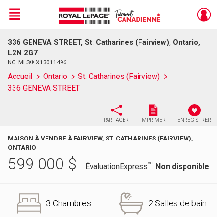
Menu
336 GENEVA STREET, St. Catharines (Fairview), Ontario,
Live
En Direct
L2N 2G7
NO. MLS® X13011496
Accueil
Ontario
St. Catharines (Fairview)
336 GENEVA STREET
PARTAGER
IMPRIMER
ENREGISTRER
MAISON À VENDRE À FAIRVIEW, ST. CATHARINES (FAIRVIEW),
ONTARIO
599 000
$
MC
ÉvaluationExpress
:
Non disponible
3 Chambres
2 Salles de bain