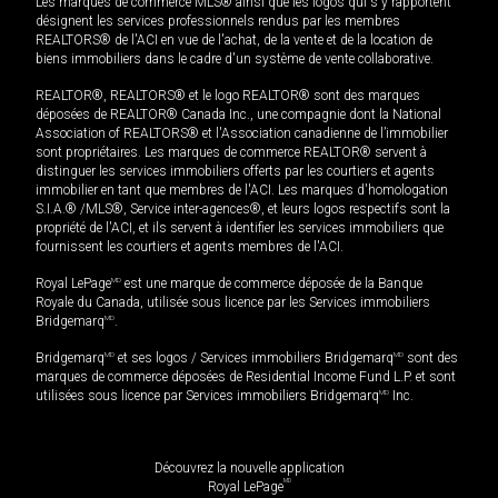
Les marques de commerce MLS® ainsi que les logos qui s'y rapportent
désignent les services professionnels rendus par les membres
REALTORS® de l'ACI en vue de l'achat, de la vente et de la location de
biens immobiliers dans le cadre d'un système de vente collaborative.
REALTOR®, REALTORS® et le logo REALTOR® sont des marques
déposées de REALTOR® Canada Inc., une compagnie dont la National
Association of REALTORS® et l'Association canadienne de l’immobilier
sont propriétaires. Les marques de commerce REALTOR® servent à
distinguer les services immobiliers offerts par les courtiers et agents
immobilier en tant que membres de l'ACI. Les marques d'homologation
S.I.A.® /MLS®, Service inter-agences®, et leurs logos respectifs sont la
propriété de l'ACI, et ils servent à identifier les services immobiliers que
fournissent les courtiers et agents membres de l'ACI.
Royal LePage
MD
est une marque de commerce déposée de la Banque
Royale du Canada, utilisée sous licence par les Services immobiliers
Bridgemarq
MD
.
Bridgemarq
MD
et ses logos / Services immobiliers Bridgemarq
MD
sont des
marques de commerce déposées de Residential Income Fund L.P. et sont
utilisées sous licence par Services immobiliers Bridgemarq
MD
Inc.
Découvrez la nouvelle application
MD
Royal LePage