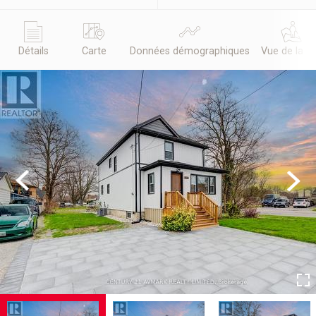
Détails
Carte
Données démographiques
Vue de la r
Previous
Next