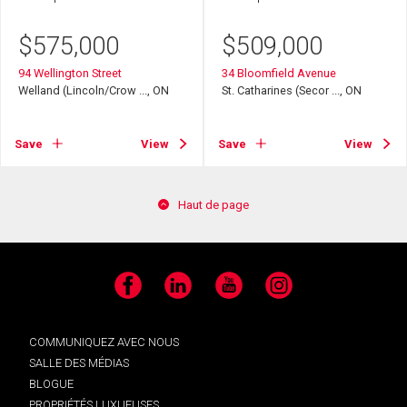
$
575,000
$
509,000
94 Wellington Street
34 Bloomfield Avenue
Welland (Lincoln/Crow ..., ON
St. Catharines (Secor ..., ON
Save
View
Save
View
Haut de page
Facebook
LinkedIn
YouTube
Instagram
COMMUNIQUEZ AVEC NOUS
SALLE DES MÉDIAS
BLOGUE
PROPRIÉTÉS LUXUEUSES