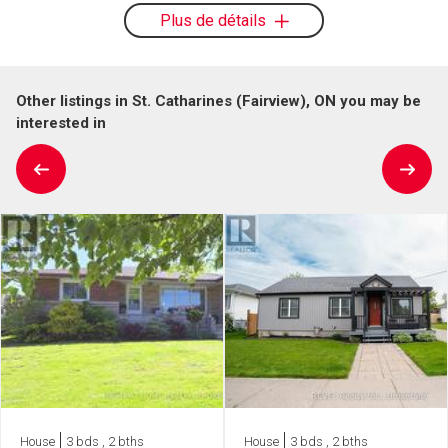
Plus de détails
Other listings in St. Catharines (Fairview), ON you may be
interested in
House
3 bds , 2 bths
House
3 bds , 2 bths