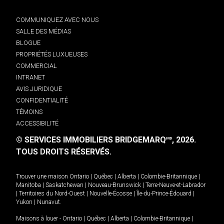
COMMUNIQUEZ AVEC NOUS
SALLE DES MÉDIAS
BLOGUE
PROPRIÉTÉS LUXUEUSES
COMMERCIAL
INTRANET
AVIS JURIDIQUE
CONFIDENTIALITÉ
TÉMOINS
ACCESSIBILITÉ
© SERVICES IMMOBILIERS BRIDGEMARQ
, 2026.
MD
TOUS DROITS RÉSERVÉS.
Trouver une maison
Ontario
|
Québec
|
Alberta
|
Colombie-Britannique
|
Manitoba
|
Saskatchewan
|
Nouveau-Brunswick
|
Terre-Neuve-et-Labrador
|
Territoires du Nord-Ouest
|
Nouvelle-Écosse
|
Île-du-Prince-Édouard
|
Yukon
|
Nunavut
.
Maisons à louer -
Ontario
|
Québec
|
Alberta
|
Colombie-Britannique
|