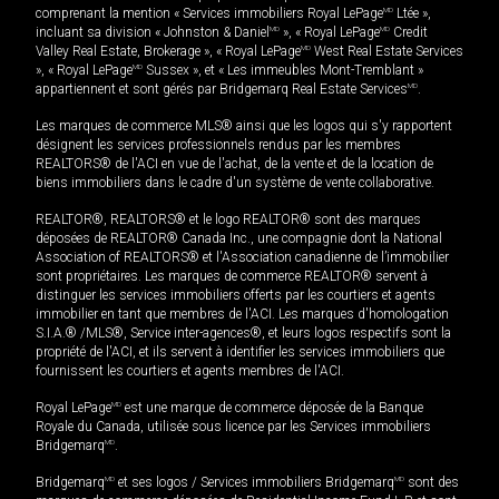
comprenant la mention « Services immobiliers Royal LePage
MD
Ltée »,
incluant sa division « Johnston & Daniel
MD
», « Royal LePage
MD
Credit
Valley Real Estate, Brokerage », « Royal LePage
MD
West Real Estate Services
», « Royal LePage
MD
Sussex », et « Les immeubles Mont-Tremblant »
appartiennent et sont gérés par Bridgemarq Real Estate Services
MD
.
Les marques de commerce MLS® ainsi que les logos qui s'y rapportent
désignent les services professionnels rendus par les membres
REALTORS® de l'ACI en vue de l'achat, de la vente et de la location de
biens immobiliers dans le cadre d'un système de vente collaborative.
REALTOR®, REALTORS® et le logo REALTOR® sont des marques
déposées de REALTOR® Canada Inc., une compagnie dont la National
Association of REALTORS® et l'Association canadienne de l’immobilier
sont propriétaires. Les marques de commerce REALTOR® servent à
distinguer les services immobiliers offerts par les courtiers et agents
immobilier en tant que membres de l'ACI. Les marques d'homologation
S.I.A.® /MLS®, Service inter-agences®, et leurs logos respectifs sont la
propriété de l'ACI, et ils servent à identifier les services immobiliers que
fournissent les courtiers et agents membres de l'ACI.
Royal LePage
MD
est une marque de commerce déposée de la Banque
Royale du Canada, utilisée sous licence par les Services immobiliers
Bridgemarq
MD
.
Bridgemarq
MD
et ses logos / Services immobiliers Bridgemarq
MD
sont des