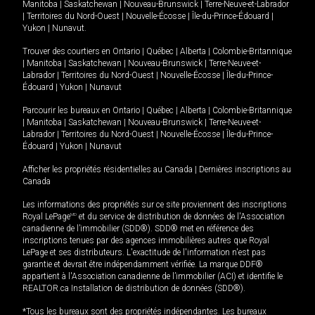
Manitoba
|
Saskatchewan
|
Nouveau-Brunswick
|
Terre-Neuve-et-Labrador
|
Territoires du Nord-Ouest
|
Nouvelle-Écosse
|
Île-du-Prince-Édouard
|
Yukon
|
Nunavut
.
Trouver des courtiers en
Ontario
|
Québec
|
Alberta
|
Colombie-Britannique
|
Manitoba
|
Saskatchewan
|
Nouveau-Brunswick
|
Terre-Neuve-et-
Labrador
|
Territoires du Nord-Ouest
|
Nouvelle-Écosse
|
Île-du-Prince-
Édouard
|
Yukon
|
Nunavut
Parcourir les bureaux en
Ontario
|
Québec
|
Alberta
|
Colombie-Britannique
|
Manitoba
|
Saskatchewan
|
Nouveau-Brunswick
|
Terre-Neuve-et-
Labrador
|
Territoires du Nord-Ouest
|
Nouvelle-Écosse
|
Île-du-Prince-
Édouard
|
Yukon
|
Nunavut
Afficher les propriétés résidentielles au Canada
|
Dernières inscriptions au
Canada
Les informations des propriétés sur ce site proviennent des inscriptions
Royal LePage
MD
et du service de distribution de données de l'Association
canadienne de l’immobilier (SDD®). SDD® met en référence des
inscriptions tenues par des agences immobilières autres que Royal
LePage et ses distributeurs. L'exactitude de l'information n'est pas
garantie et devrait être indépendamment vérifiée. La marque DDF®
appartient à l'Association canadienne de l’immobilier (ACI) et identifie le
REALTOR.ca Installation de distribution de données (SDD®).
*Tous les bureaux sont des propriétés indépendantes. Les bureaux