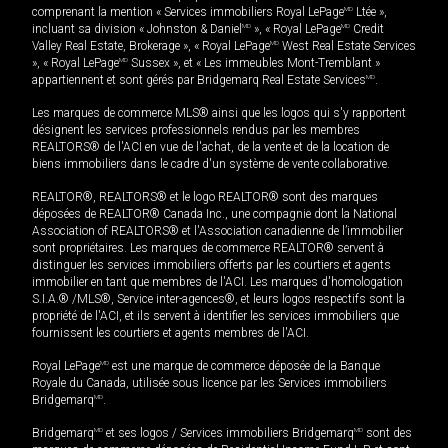
comprenant la mention « Services immobiliers Royal LePage
MD
Ltée »,
incluant sa division « Johnston & Daniel
MD
», « Royal LePage
MD
Credit
Valley Real Estate, Brokerage », « Royal LePage
MD
West Real Estate Services
», « Royal LePage
MD
Sussex », et « Les immeubles Mont-Tremblant »
appartiennent et sont gérés par Bridgemarq Real Estate Services
MD
.
Les marques de commerce MLS® ainsi que les logos qui s'y rapportent
désignent les services professionnels rendus par les membres
REALTORS® de l'ACI en vue de l'achat, de la vente et de la location de
biens immobiliers dans le cadre d'un système de vente collaborative.
REALTOR®, REALTORS® et le logo REALTOR® sont des marques
déposées de REALTOR® Canada Inc., une compagnie dont la National
Association of REALTORS® et l'Association canadienne de l’immobilier
sont propriétaires. Les marques de commerce REALTOR® servent à
distinguer les services immobiliers offerts par les courtiers et agents
immobilier en tant que membres de l'ACI. Les marques d'homologation
S.I.A.® /MLS®, Service inter-agences®, et leurs logos respectifs sont la
propriété de l'ACI, et ils servent à identifier les services immobiliers que
fournissent les courtiers et agents membres de l'ACI.
Royal LePage
MD
est une marque de commerce déposée de la Banque
Royale du Canada, utilisée sous licence par les Services immobiliers
Bridgemarq
MD
.
Bridgemarq
MD
et ses logos / Services immobiliers Bridgemarq
MD
sont des