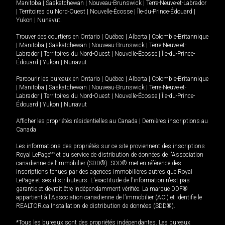
Manitoba
|
Saskatchewan
|
Nouveau-Brunswick
|
Terre-Neuve-et-Labrador
|
Territoires du Nord-Ouest
|
Nouvelle-Écosse
|
Île-du-Prince-Édouard
|
Yukon
|
Nunavut
.
Trouver des courtiers en
Ontario
|
Québec
|
Alberta
|
Colombie-Britannique
|
Manitoba
|
Saskatchewan
|
Nouveau-Brunswick
|
Terre-Neuve-et-
Labrador
|
Territoires du Nord-Ouest
|
Nouvelle-Écosse
|
Île-du-Prince-
Édouard
|
Yukon
|
Nunavut
Parcourir les bureaux en
Ontario
|
Québec
|
Alberta
|
Colombie-Britannique
|
Manitoba
|
Saskatchewan
|
Nouveau-Brunswick
|
Terre-Neuve-et-
Labrador
|
Territoires du Nord-Ouest
|
Nouvelle-Écosse
|
Île-du-Prince-
Édouard
|
Yukon
|
Nunavut
Afficher les propriétés résidentielles au Canada
|
Dernières inscriptions au
Canada
Les informations des propriétés sur ce site proviennent des inscriptions
Royal LePage
MD
et du service de distribution de données de l'Association
canadienne de l’immobilier (SDD®). SDD® met en référence des
inscriptions tenues par des agences immobilières autres que Royal
LePage et ses distributeurs. L'exactitude de l'information n'est pas
garantie et devrait être indépendamment vérifiée. La marque DDF®
appartient à l'Association canadienne de l’immobilier (ACI) et identifie le
REALTOR.ca Installation de distribution de données (SDD®).
*Tous les bureaux sont des propriétés indépendantes. Les bureaux