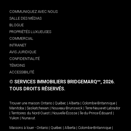
COMMUNIQUEZ AVEC NOUS
SALLE DES MÉDIAS
BLOGUE
PROPRIÉTÉS LUXUEUSES
COMMERCIAL
INTRANET
AVIS JURIDIQUE
CONFIDENTIALITÉ
TÉMOINS
ACCESSIBILITÉ
© SERVICES IMMOBILIERS BRIDGEMARQ
, 2026.
MD
TOUS DROITS RÉSERVÉS.
Trouver une maison
Ontario
|
Québec
|
Alberta
|
Colombie-Britannique
|
Manitoba
|
Saskatchewan
|
Nouveau-Brunswick
|
Terre-Neuve-et-Labrador
|
Territoires du Nord-Ouest
|
Nouvelle-Écosse
|
Île-du-Prince-Édouard
|
Yukon
|
Nunavut
.
Maisons à louer -
Ontario
|
Québec
|
Alberta
|
Colombie-Britannique
|